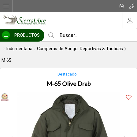
Compartir por email
MI COMPRA
PRODUCTOS
Indumentaria
Camperas de Abrigo, Deportivas & Tácticas
M 65
Destacado
M-65 Olive Drab
Enviar