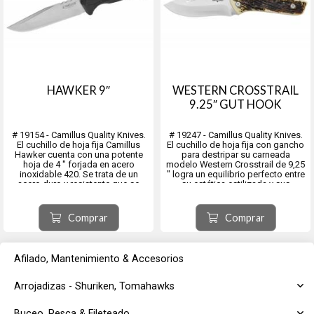
HAWKER 9″
WESTERN CROSSTRAIL
9.25″ GUT HOOK
# 19154 - Camillus Quality Knives.
# 19247 - Camillus Quality Knives.
El cuchillo de hoja fija Camillus
El cuchillo de hoja fija con gancho
Hawker cuenta con una potente
para destripar su carneada
hoja de 4 ″ forjada en acero
modelo Western Crosstrail de 9,25
inoxidable 420. Se trata de un
″ logra un equilibrio perfecto entre
acero duro y resistente que se
su estética estilizada y sus
utiliza habitualmente en hojas de
capacidades funcionales.
cuchillos y es un método rentable
Con una hoja de acero 420
para garantizar la resistencia a la...
adherida con titanio de 4,25 ″.
Comprar
Comprar
El c...
Afilado, Mantenimiento & Accesorios
Arrojadizas - Shuriken, Tomahawks
Buceo, Pesca & Fileteado