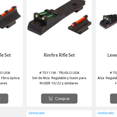
le Set
Rimfire Rifle Set
Leve
LO USA
# TG111W - TRUGLO USA
# T
 Fibra óptica
Set de Alza Regulable y Guión para
Alza Regulab
ares.
RUGER 10/22 y similares.
H
atible con la
RUGER® 10/22 FIBER-OPTIC SIGHT
- Sustitu
odelos
SET
r
Comprar
s de acero
- M
- Diámetro 
vancarga de la
Destacado
Destacado
Henry Gold