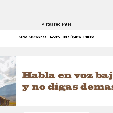
viento y Elevación con tornillos de
introduji
bloqueo positivo para sujetar el aj...
industri
décadas. TF
Vistas recientes
Miras Mecánicas - Acero, Fibra Óptica, Tritium