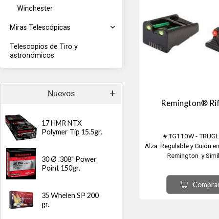
Winchester
Miras Telescópicas
Telescopios de Tiro y
astronómicos
Nuevos
Remington® Rif
17 HMR NTX
Polymer Tip 15.5gr.
# TG110W - TRUG
Alza Regulable y Guión en
Remington y Simil
30 Ø .308" Power
Rifles o Escopetas. Comp
Point 150gr.
mayoría de los m
Compra
más recientes de mira
Remington®
35 Whelen SP 200
gr.
incluyendo los rifles de a
serie 700.