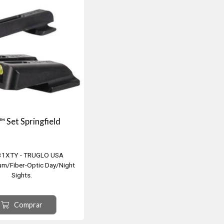
Boy .357 / .45 Colt .500"
 Set Springfield
31XTY - TRUGLO USA
um/Fiber-Optic Day/Night
Sights.
ión SPRINGFIELD XD. Del.
de y Tras. Amarilla,
Comprar
jor veas tus miras, mejor
s. Por esta misma razón,