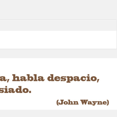
mos la fibra óptica en la
a del tiro deportivo hace
O® combina nuestras mi...