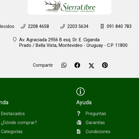
lecidos
2208 4658
2203 5634
091 840 783
Av. Agraciada 2956 B esq. Dr. E. Ciganda
Prado / Bella Vista,
Montevideo - Uruguay - C.P. 11800
Compartir
enda
Ayuda
Destacados
Preguntas
¿Dónde comprar?
Garantías
Categorías
Condiciones