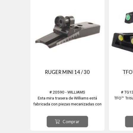
rección de
Henry Big 
n...
RUGER MINI 14 / 30
TFO™
# 20590 - WILLIAMS
# TG1
Esta mira trasera de Williams está
TFO™ Triti
fabricada con piezas mecanizadas con
precisión de alta calidad y está
Alza y Gu
diseñada para adaptarse a los modelos
Ver
Comprar
Ruger Mini 14/Mini 30.
Cuanto me
Totalmente ajustable para resistencia al
disparará