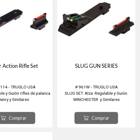
r Action Rifle Set
SLUG GUN SERIES
G114 - TRUGLO USA
# 961W - TRUGLO USA
le y Guión rifles de palanca
SLUG SET. Alza Regulable y Guión.
enry y Similares
WINCHESTER y Similares
ye las miras originales de
fábrica
Comprar
Comprar
ecanizado por CNC
delantero: 0,60" / diámetro
trasero: 0,035"
en Boy .22MAG / .17HMR /