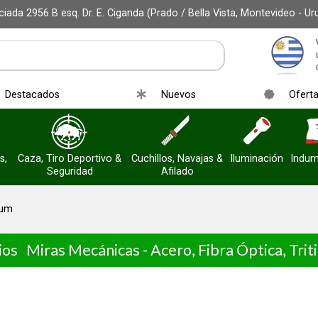
iada 2956 B esq. Dr. E. Ciganda (Prado / Bella Vista, Montevideo - Ur
Destacados
Nuevos
Ofert
s,
Caza, Tiro Deportivo &
Cuchillos, Navajas &
Iluminación
Indum
Seguridad
Afilado
ium
ios
Miras Mecánicas - Acero, Fibra Óptica, Trit