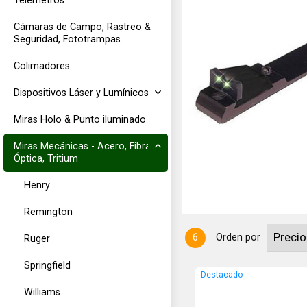
Telémetros
Cámaras de Campo, Rastreo &
Seguridad, Fototrampas
Colimadores
Dispositivos Láser y Lumínicos
Miras Holo & Punto iluminado
a RUGER 10/22 y similares. RUGER®
Miras Mecánicas - Acero, Fibra
Óptica, Tritium
Henry
Remington
6
Orden por
Ruger
Springfield
Destacado
Williams