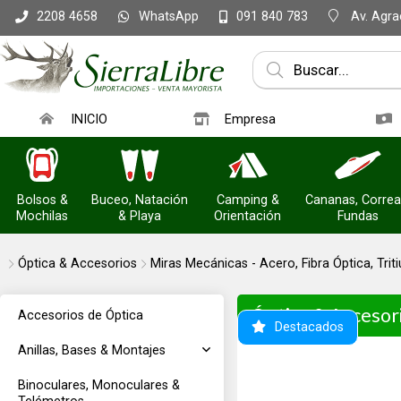
WhatsApp
Av. Agrac
2208 4658
091 840 783
INICIO
Empresa
Bolsos &
Buceo, Natación
Camping &
Cananas, Correa
Mochilas
& Playa
Orientación
Fundas
Óptica & Accesorios
Miras Mecánicas - Acero, Fibra Óptica, Trit
Óptica & Accesor
Accesorios de Óptica
Destacados
Anillas, Bases & Montajes
Binoculares, Monoculares &