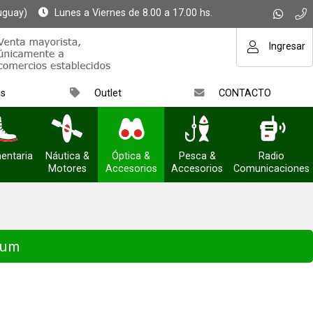
uguay)
Lunes a Viernes de 8.00 a 17.00 hs.
Ingresar
as
Outlet
CONTACTO
entaria
Náutica &
Óptica &
Pesca &
Radio
Motores
Accesorios
Accesorios
Comunicaciones
ium