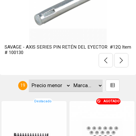
AVAGE - AXIS SERIES PIN RETÉN DEL EYECTOR #12Q Item
S
 100130
19
Destacado
AGOTADO