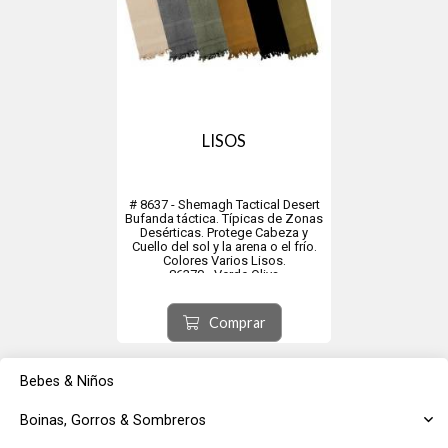
LISOS
# 8637 - Shemagh Tactical Desert
Bufanda táctica. Típicas de Zonas
Desérticas. Protege Cabeza y
Cuello del sol y la arena o el frío.
Colores Varios Lisos.
86370 - Verde Oliva
8637C - Coyote
8637G - Gris
8637T - Tanino
Comprar
Bebes & Niños
Boinas, Gorros & Sombreros