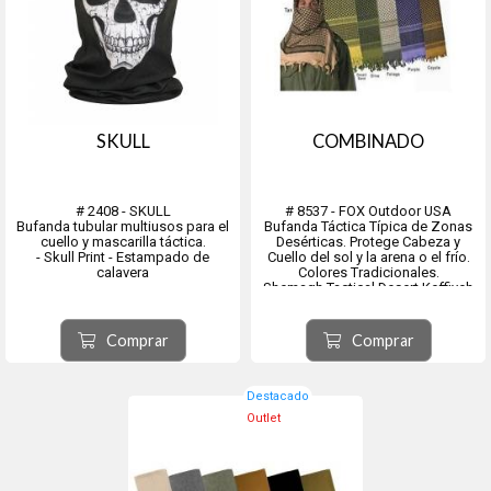
SKULL
COMBINADO
# 2408 - SKULL
# 8537 - FOX Outdoor USA
Bufanda tubular multiusos para el
Bufanda Táctica Típica de Zonas
cuello y mascarilla táctica.
Desérticas. Protege Cabeza y
- Skull Print - Estampado de
Cuello del sol y la arena o el frío.
calavera
Colores Tradicionales.
Shemagh Tactical Desert Keffiyeh
Scarf Disponibilidad de colores.
8537O - Oliva / Negro
8537F - Follaje / Negro
Comprar
Comprar
8537T - Tanino / Negro ...
Destacado
Outlet