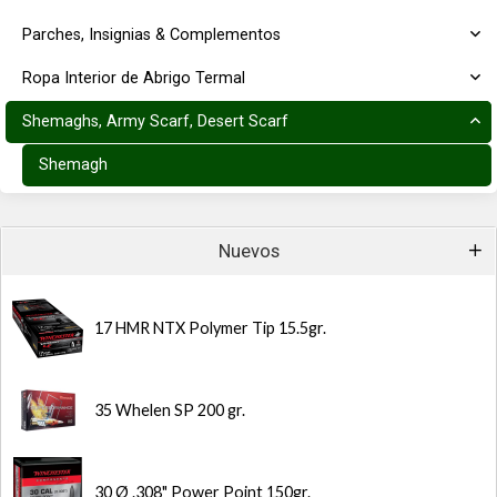
Parches, Insignias & Complementos
Ropa Interior de Abrigo Termal
Shemaghs, Army Scarf, Desert Scarf
Shemagh
Nuevos
17 HMR NTX Polymer Tip 15.5gr.
35 Whelen SP 200 gr.
30 Ø .308" Power Point 150gr.