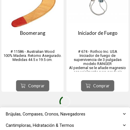
Boomerang
Iniciador de Fuego
# 11586 - Australian Wood
# 674 - Rothco Inc. USA
100% Madera. Retorno Asegurado.
Iniciador de fuego de
Medidas 44.5 x 19.5 cm.
supervivencia de 3 pulgadas
modelo RANGER
Al pedernal se le añade magnesio
especialmente para producir
chispas más grandes y calientes
Comprar
Comprar
Brújulas, Compases, Cronos, Navegadores
Cantimploras, Hidratación & Termos