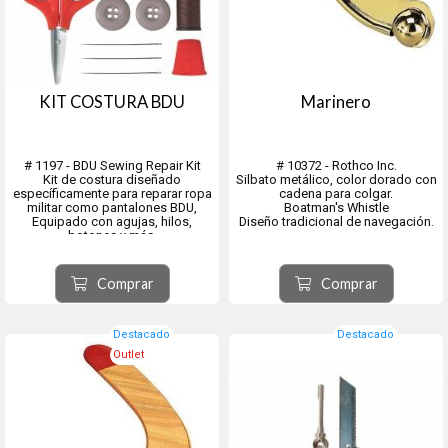
KIT COSTURA BDU
Marinero
# 1197 - BDU Sewing Repair Kit
# 10372 - Rothco Inc.
Kit de costura diseñado
Silbato metálico, color dorado con
específicamente para reparar ropa
cadena para colgar.
militar como pantalones BDU,
Boatman's Whistle
Equipado con agujas, hilos,
Diseño tradicional de navegación.
botones y más.
Tres carretes de hilo diseñados
para combinar con la mayoría de
los patrones de camuflaje (caqui,
Comprar
Comprar
verde oliva y marrón claro)
5 botones...
Destacado
Destacado
Outlet