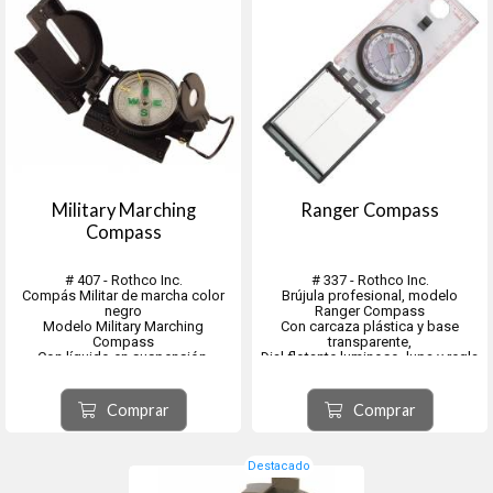
Military Marching
Ranger Compass
Compass
# 407 - Rothco Inc.
# 337 - Rothco Inc.
Compás Militar de marcha color
Brújula profesional, modelo
negro
Ranger Compass
Modelo Military Marching
Con carcaza plástica y base
Compass
transparente,
Con líquido en suspensión.
Dial flotante luminoso, lupa y regla
lateral.
El líquido protegerá contra
Con cordón de seguridad.
oscilaciones excesivas mejorando
Comprar
Comprar
la legibilidad y reduciendo el
desgaste.
La brújula también cuenta con una
regla deslizante, lupa y una caja de
Destacado
al...