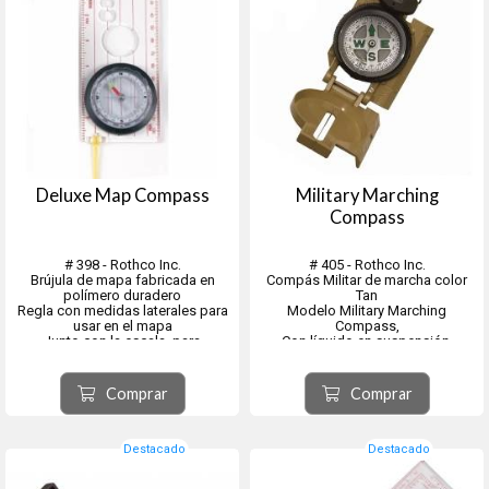
Deluxe Map Compass
Military Marching
Compass
# 398 - Rothco Inc.
# 405 - Rothco Inc.
Brújula de mapa fabricada en
Compás Militar de marcha color
polímero duradero
Tan
Regla con medidas laterales para
Modelo Military Marching
usar en el mapa
Compass,
Junto con la escala, para
Con líquido en suspensión.
determinar distancias.
Medidas de la brújula de
El líquido protegerá contra
supervivencia: 14 cm x 6 cm x 1,5
oscilaciones excesivas mejorando
Comprar
Comprar
cm.
la legibilidad y reduciendo el
Esfera giratoria grande. En
desgaste.
suspension
La brújula también cuenta con una
Graduaciones finas y lupa....
regla deslizante, lupa y una caja de
Destacado
Destacado
alum...