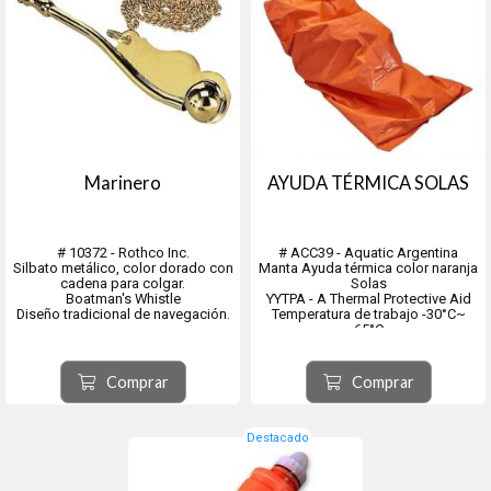
Marinero
AYUDA TÉRMICA SOLAS
# 10372 - Rothco Inc.
# ACC39 - Aquatic Argentina
Silbato metálico, color dorado con
Manta Ayuda térmica color naranja
cadena para colgar.
Solas
Boatman's Whistle
YYTPA - A Thermal Protective Aid
Diseño tradicional de navegación.
Temperatura de trabajo -30°C~
65°C
Material impermeable Polyamida
con cubierta aliminizada y fibra de
poliester.
Comprar
Comprar
Conductividad térmica no es
mayor a 7800W/M2K
Validez 5 años
Destacado