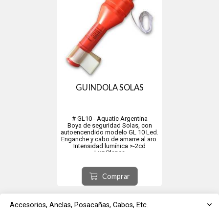
GUINDOLA SOLAS
# GL10 - Aquatic Argentina
Boya de seguridad Solas, con
autoencendido modelo GL 10 Led.
Enganche y cabo de amarre al aro.
Intensidad lumínica >-2cd
Luz Blanca
Frecuencia del flash: 50-70 veces
por minuto.
No incluye pilas (3 pilas D)
Comprar
Accesorios, Anclas, Posacañas, Cabos, Etc.