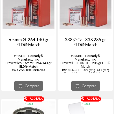
6.5mm Ø .264 140 gr
338 Ø Cal .338 285 gr
ELD® Match
ELD® Match
# 26331 - Hornady®
# 33381 - Hornady®
Manufacturing
Manufacturing
Proyectiles 6.5mmØ .264 140 gr
Proyectil 338 Cal .338 285 gr ELD®
ELD® Match
Match
Caja con 100 unidades
DS: .356 - CB: .829 (G1) .417 (G7)
Target/Match - 1:10 (Minimum
Recommended)
Caja con 50 unidades
Comprar
Comprar
AGOTADO
AGOTADO
Nuevo
Nuevo