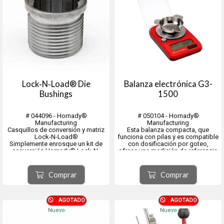
Lock‑N‑Load® Die
Balanza electrónica G3-
Bushings
1500
# 044096 - Hornady®
# 050104 - Hornady®
Manufacturing
Manufacturing
Casquillos de conversión y matriz
Esta balanza compacta, que
Lock-N-Load®
funciona con pilas y es compatible
Simplemente enrosque un kit de
con dosificación por goteo,
conversión Hornady® Lock-N-
ofrece una medición de referencia
Load®
máxima de 1500 granos.
en su prensa de recarga RCBS®
A diferencia de otras balanzas del
Rock Chucker u otra prensa con
mercado,
Comprar
Comprar
rosca de 1¼"-12,
cuenta con una celda de carga de
estará listo para usar el sistema
precisión con una exactitud de
Lock-N-Load®.
1/10...
Envase con 10 piezas
AGOTADO
AGOTADO
...
Nuevo
Nuevo