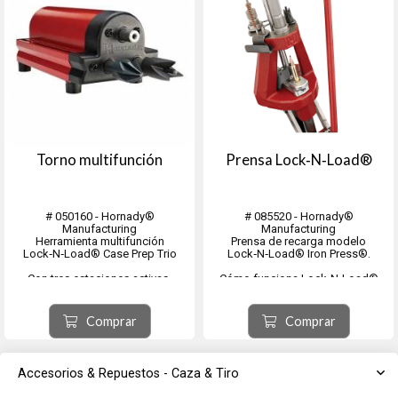
Torno multifunción
Prensa Lock‑N‑Load®
# 050160 - Hornady®
# 085520 - Hornady®
Manufacturing
Manufacturing
Herramienta multifunción
Prensa de recarga modelo
Lock‑N‑Load® Case Prep Trio
Lock‑N‑Load® Iron Press®.
Con tres estaciones activas,
Cómo funciona Lock-N-Load®
puedes biselar, desbarbar y limpiar
El sistema Hornady® Lock-N-
los alojamientos de los
Load® es muy fácil de usar:
fulminantes sin necesidad de
Inserte el casquillo del troquel
Comprar
Comprar
cambiar de herramienta. El Lock-N-
Lock-N-Load® en el casquillo de
Load® Case Prep Trio incluye
la prensa y bloquéelo girándolo.
herramientas par...
Las seis lengüet...
Accesorios & Repuestos - Caza & Tiro