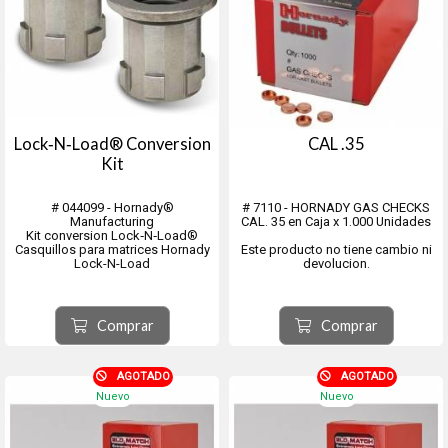
Lock‑N‑Load® Conversion
CAL .35
Kit
# 044099 - Hornady®
# 7110 - HORNADY GAS CHECKS
Manufacturing
CAL. 35 en Caja x 1.000 Unidades
Kit conversion Lock‑N‑Load®
Casquillos para matrices Hornady
Este producto no tiene cambio ni
Lock-N-Load
devolucion.
Comprar
Comprar
AGOTADO
AGOTADO
Nuevo
Nuevo