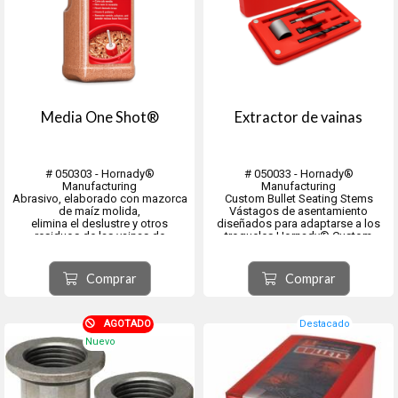
Media One Shot®
Extractor de vainas
# 050303 - Hornady®
# 050033 - Hornady®
Manufacturing
Manufacturing
Abrasivo, elaborado con mazorca
Custom Bullet Seating Stems
de maíz molida,
Vástagos de asentamiento
elimina el deslustre y otros
diseñados para adaptarse a los
residuos de las vainas de
troqueles Hornady® Custom
cartuchos.
Grade™ y están mecanizados para
Úselo con el pulidor de metales
ajustarse al perfil de las balas A-
One Shot® para obtener un
Tip®, ELD Match, ELD-X, FTX y
Comprar
Comprar
acabado brillante como nuevo.
MonoFlex, logrando un
Envase de 76 Oz.
asentamiento lo más preciso
posibl...
AGOTADO
Destacado
Nuevo