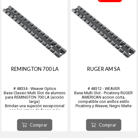
REMINGTON 700 LA
RUGER AM SA
# 48334 - Weaver Optics
# 48312 - WEAVER
Base Classic Multi Slot de aluminio
Base Multi Slot - Picatinny RUGER
para REMINGTON 700 LA (acción
AMERICAN accion corta,
larga)
compatible con anillos estilo
Brindan una sujeción excepcional
Picatinny y Weaver, Negro Matte
con las armas de fuego más
populares disponibles.
Están fabricados con aluminio de
calidad aeronáutica según
Comprar
Comprar
estándares precisos para resistir
un retroceso abusivo si...