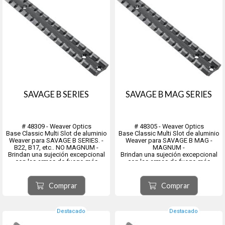
SAVAGE B SERIES
SAVAGE B MAG SERIES
# 48309 - Weaver Optics
# 48305 - Weaver Optics
Base Classic Multi Slot de aluminio
Base Classic Multi Slot de aluminio
Weaver para SAVAGE B SERIES. -
Weaver para SAVAGE B MAG -
B22, B17, etc.. NO MAGNUM -
MAGNUM -
Brindan una sujeción excepcional
Brindan una sujeción excepcional
con las armas de fuego más
con las armas de fuego más
populares disponibles.
populares disponibles.
Están fabricados con aluminio de
Están fabricados con aluminio de
calidad aeronáutica según
calidad aeronáutica según
Comprar
Comprar
estándares precisos para resistir
estándares precisos para resistir
u...
un retroceso abusivo sin...
Destacado
Destacado