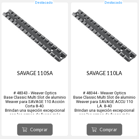
Destacado
Destacado
SAVAGE 110SA
SAVAGE 110LA
# 48343 - Weaver Optics
# 48344 - Weaver Optics
Base Classic Multi Slot de aluminio
Base Classic Multi Slot de aluminio
Weaver para SAVAGE 110 Acción
Weaver para SAVAGE ACCU 110
Corta 8-40.
LA. 8-40
Brindan una sujeción excepcional
Brindan una sujeción excepcional
con las armas de fuego más
con las armas de fuego más
populares disponibles.
populares disponibles.
Están fabricados con aluminio de
Están fabricados con aluminio de
calidad aeronáutica según
calidad aeronáutica según
Comprar
Comprar
estándares precisos para resistir
estándares precisos para resistir
un retroceso abus...
un retroceso abusivo si...