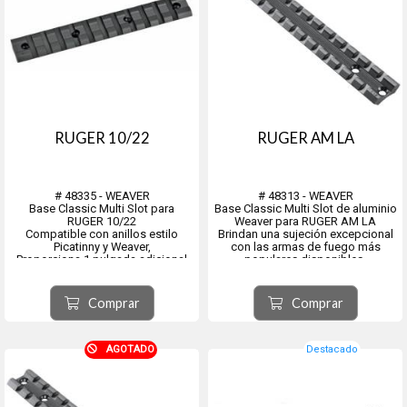
RUGER 10/22
RUGER AM LA
# 48335 - WEAVER
# 48313 - WEAVER
Base Classic Multi Slot para
Base Classic Multi Slot de aluminio
RUGER 10/22
Weaver para RUGER AM LA
Compatible con anillos estilo
Brindan una sujeción excepcional
Picatinny y Weaver,
con las armas de fuego más
Proporciona 1 pulgada adicional
populares disponibles.
de longitud hacia adelante para
Están fabricados con aluminio de
más opciones de montaje,
calidad aeronáutica según
Aluminio 6061-T6 de calidad
estándares precisos para resistir
Comprar
Comprar
aeronáutica con acabado
un retroceso abusivo sin agregar
anodizado de capa dura tipo III.
peso innec...
Largo del...
AGOTADO
Destacado