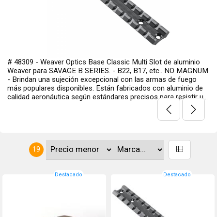
ase Classic Multi Slot de aluminio
# 902181 - SAVAGE ARMS B
RIES. - B22, B17, etc.. NO MAGNUM
MOA en aluminio para ar
cepcional con las armas de fuego
con anillas estilo Weaver, 
. Están fabricados con aluminio de
Matte. Blister contiene un
estándares precisos para resistir u...
19
Destacado
Destacado