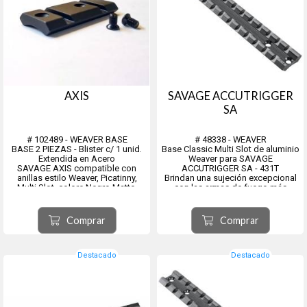
AXIS
SAVAGE ACCUTRIGGER
SA
# 102489 - WEAVER BASE
# 48338 - WEAVER
BASE 2 PIEZAS - Blister c/ 1 unid.
Base Classic Multi Slot de aluminio
Extendida en Acero
Weaver para SAVAGE
SAVAGE AXIS compatible con
ACCUTRIGGER SA - 431T
anillas estilo Weaver, Picatinny,
Brindan una sujeción excepcional
Multi Slot, colore Negro Matte.
con las armas de fuego más
Incluye tornillos #102491.
populares disponibles.
Están fabricados con aluminio de
Antes de Junio 2021 - Tornillo 6-48
calidad aeronáutica según
Comprar
Comprar
(finos)
estándares precisos para resistir
Despues de Junio 2021 - Tornillo 8-
un retroceso abusivo sin ...
40 (gruesos de 4...
Destacado
Destacado