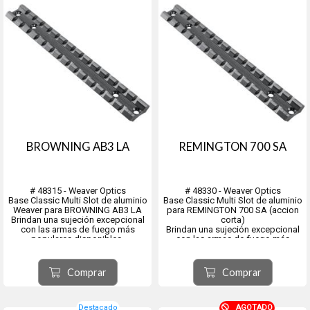
BROWNING AB3 LA
REMINGTON 700 SA
# 48315 - Weaver Optics
# 48330 - Weaver Optics
Base Classic Multi Slot de aluminio
Base Classic Multi Slot de aluminio
Weaver para BROWNING AB3 LA
para REMINGTON 700 SA (accion
Brindan una sujeción excepcional
corta)
con las armas de fuego más
Brindan una sujeción excepcional
populares disponibles.
con las armas de fuego más
Están fabricados con aluminio de
populares disponibles.
calidad aeronáutica según
Están fabricados con aluminio de
estándares precisos para resistir
calidad aeronáutica según
Comprar
Comprar
un retroceso abusivo sin agregar...
estándares precisos para resistir
un retroceso abusivo si...
Destacado
AGOTADO