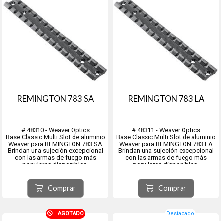
REMINGTON 783 SA
REMINGTON 783 LA
# 48310 - Weaver Optics
# 48311 - Weaver Optics
Base Classic Multi Slot de aluminio
Base Classic Multi Slot de aluminio
Weaver para REMINGTON 783 SA
Weaver para REMINGTON 783 LA
Brindan una sujeción excepcional
Brindan una sujeción excepcional
con las armas de fuego más
con las armas de fuego más
populares disponibles.
populares disponibles.
Están fabricados con aluminio de
Están fabricados con aluminio de
calidad aeronáutica según
calidad aeronáutica según
estándares precisos para resistir
estándares precisos para resistir
Comprar
Comprar
un retroceso abusivo sin agrega...
un retroceso abusivo sin agrega...
AGOTADO
Destacado