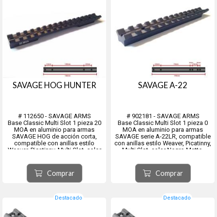
SAVAGE HOG HUNTER
SAVAGE A-22
# 112650 - SAVAGE ARMS
# 902181 - SAVAGE ARMS
Base Classic Multi Slot 1 pieza 20
Base Classic Multi Slot 1 pieza 0
MOA en aluminio para armas
MOA en aluminio para armas
SAVAGE HOG de acción corta,
SAVAGE serie A-22LR, compatible
compatible con anillas estilo
con anillas estilo Weaver, Picatinny,
Weaver, Picatinny, Multi Slot, color
Multi Slot, color Negro Matte.
Negro Matte.
Blister contiene una base que
Blister contiene una base que
incluye tornillos #702319.
incluye tornillos #114827
Comprar
Comprar
Destacado
Destacado