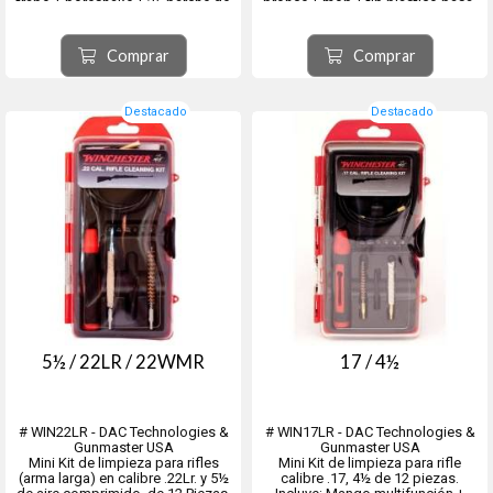
trapo + boresnake + 25 parche de
bronce + mop + tip plástico pasa-
limpieza descartables + 6
trapo + boresnake + 25 parche de
punteros para destornillador y
limpieza descartables + 6
adaptador accesorio.
punteros para destornillador y
Comprar
Comprar
adaptador accesorio.
Destacado
Destacado
5½ / 22LR / 22WMR
17 / 4½
# WIN22LR - DAC Technologies &
# WIN17LR - DAC Technologies &
Gunmaster USA
Gunmaster USA
Mini Kit de limpieza para rifles
Mini Kit de limpieza para rifle
(arma larga) en calibre .22Lr. y 5½
calibre .17, 4½ de 12 piezas.