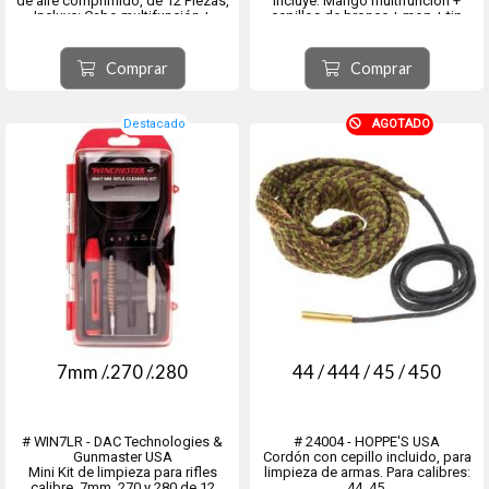
de aire comprimido, de 12 Piezas,
Incluye: Mango multifunción +
Incluye: Cabo multifunción +
cepillos de bronce + mop + tip
cepillos de bronce + mop + tip
plástico pasa-trapo + boresnake +
plástico pasa-trapo + boresnake +
25 parche de limpieza
25 parche de limpieza
descartables y 6 punteros para
Comprar
Comprar
descartables y 6 punteros para
destornillador.
dest...
Destacado
AGOTADO
7mm /.270 /.280
44 / 444 / 45 / 450
# WIN7LR - DAC Technologies &
# 24004 - HOPPE'S USA
Gunmaster USA
Cordón con cepillo incluido, para
Mini Kit de limpieza para rifles
limpieza de armas. Para calibres:
calibre .7mm, 270 y 280 de 12
44, 45.