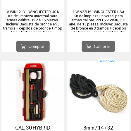
# WIN12HY - WINCHESTER USA
# WIN22HY - WINCHESTER USA
Kit de limpieza universal para
Kit de limpieza universal para
armas calibre .12 de 16 piezas.
armas calibre .22Lr. 22 WMR, 5.5
Incluye: Baqueta de bronce en 3
aire. de 15 piezas. Incluye: Baqueta
tramos + cepillos de bronce + mop
de bronce en 3 tramos + cepillos
+ tip plástico pasa-trapo +
de bronce + mop + puntero de
boresnake + 25 parche de limpieza
bronce macizo + tip plástico pasa-
descartables + 6 punteros para
trapo + boresnake + 25 parche de
destornillador y 1 adaptador
limpieza descartables y 6 punteros
Comprar
Comprar
accesorio.
para de...
Destacado
CAL. 30 HYBRID
8mm / 14 / 32