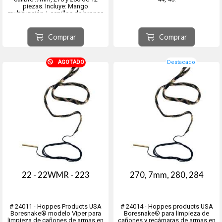
piezas. Incluye: Mango
multifunción + cepillos de bronce
+ mop + tip plástico pasa-trapo +
boresnake + 25 parche de limpieza
descartables y 6 punteros para
Comprar
Comprar
destornillador.
AGOTADO
Destacado
22 - 22WMR - 223
270, 7mm, 280, 284
# 24011 - Hoppes Products USA
# 24014 - Hoppes products USA
Boresnake® modelo Viper para
Boresnake® para limpieza de
limpieza de cañones de armas en
cañones y recámaras de armas en