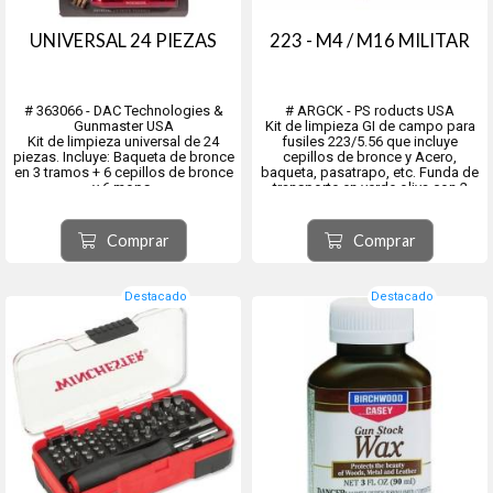
UNIVERSAL 24 PIEZAS
223 - M4 / M16 MILITAR
# 363066 - DAC Technologies &
# ARGCK - PS roducts USA
Gunmaster USA
Kit de limpieza GI de campo para
Kit de limpieza universal de 24
fusiles 223/5.56 que incluye
piezas. Incluye: Baqueta de bronce
cepillos de bronce y Acero,
en 3 tramos + 6 cepillos de bronce
baqueta, pasatrapo, etc. Funda de
y 6 mops.
transporte en verde oliva con 2
En calibres: .12, .20, .22, .270/.280,
compartimentos.
.30 y .357/.38/.9mm + 4 punteros
Incluye:
plástico en cal. 22, .270/.280, .30 y
- Cepillos de limpieza
Comprar
Comprar
.357/.38/.9mm + 2 tips plástico...
- Pasatrapo de bronce
- Cepillo de recámara de bronce y
acero inox...
Destacado
Destacado