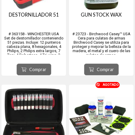
DESTORNILLADOR 51
GUN STOCK WAX
# 363158 - WINCHESTER USA
# 23723 - Birchwood Casey™ USA
Set de destornillador conteniendo
Cera para culatas de armas
51 piezas. Incluye: 12 punteros
Birchwood Casey se utiliza para
cabeza plana, 8 hexagonales, 4
proteger y mejorar la belleza de la
Philips, 2 Philips extra largos, 7
madera, el metal y el cuero de las
Torx, 4 Robertson, 4 Tri-wing, 3
culatas de armas.
Clutch, 2 Spline y 3 Torq.
Una fórmula de alta calidad que
Presentación en caja de polímero.
combina las cualidades
Ideal para el despiece de armas.
protectoras y embellecedoras de
Comprar
Comprar
la mejor carnuba, cera de abej...
AGOTADO