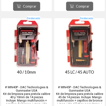
baqueta en 2 tramos + puntero de
bronce macizo + 25 parche de
Comprar
Comprar
limpieza descartables y 6 ...
Destacado
Destacado
40 / 10mm
45 LC / 45 AUTO
# WIN40P - DAC Technologies &
# WIN45P - DAC Technologies &
Gunmaster USA
Gunmaster USA
Kit de limpieza para pistola calibre
Kit de limpieza para pistola calibre
.40 y 10mm de 14 piezas.
.45 de 14 piezas. Incluye: Mango
Incluye: Mango multifunción +
multifunción + cepillos de bronce
cepillos de bronce + mop + tip
+ mop + tip plástico pasa-trapo +