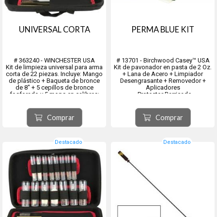
UNIVERSAL CORTA
PERMA BLUE KIT
# 363240 - WINCHESTER USA
# 13701 - Birchwood Casey™ USA
Kit de limpieza universal para arma
Kit de pavonador en pasta de 2 Oz.
corta de 22 piezas. Incluye: Mango
+ Lana de Acero + Limpiador
de plástico + Baqueta de bronce
Desengrasante + Removedor +
de 8" + 5 cepillos de bronce
Aplicadores
fosforado y 5 mops en calibres:
- Protector Barricade
.22, .30, .40, .45, .357/.38/.9mm + 4
tips plásticos pasa-trapo + 2
Proporciona un acabado negro
cepillos en nylon y en bronce
azulado intenso y profundo a la
Comprar
Comprar
fosforado +...
mayoría de los aceros, pero no
ennegrece el aluminio, el acero
inoxidable ni o...
Destacado
Destacado