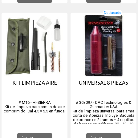
Destacado
KIT LIMPIEZA AIRE
UNIVERSAL 8 PIEZAS
# M16 - HI-SIERRA
# 363097 - DAC Technologies &
Kit de limpieza para armas de aire
Gunmaster USA
comprimido. Cal 4.5 y 5.5 en funda.
Kit de limpieza universal para arma
corta de 8 piezas. Incluye: Baqueta
de bronce en 2 tramos + 4 cepillos
de bronce en calibres: .22, .45, .40
y .357/.38/.9mm + 1 tip de bronce
pasa-trapo + mango de aluminio
hueco para almacenar todas las