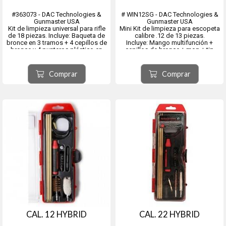
#363073 - DAC Technologies &
# WIN12SG - DAC Technologies &
Gunmaster USA
Gunmaster USA
Kit de limpieza universal para rifle
Mini Kit de limpieza para escopeta
de 18 piezas. Incluye: Baqueta de
calibre .12 de 13 piezas.
bronce en 3 tramos + 4 cepillos de
Incluye: Mango multifunción +
bronce y 4 punteros plástico en
cepillos de bronce + mop + tip
cal. 22, .243, .270/.280 y .30 + 3
plástico pasa-trapo + boresnake +
mops en cal. 22, .270/.280 y .30 + 2
25 parche de limpieza
tips plásticos pasa-trapo + 25
descartables + 6 punteros para
Comprar
Comprar
parche de limpi...
destornillador y adaptador
accesorio.
CAL. 12 HYBRID
CAL. 22 HYBRID