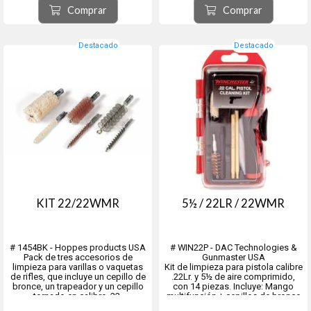
Walnut Stain se puede controlar
Comprar
Comprar
agregando agua al...
Destacado
Destacado
KIT 22/22WMR
5½ / 22LR / 22WMR
# 1454BK - Hoppes products USA
# WIN22P - DAC Technologies &
Pack de tres accesorios de
Gunmaster USA
limpieza para varillas o vaquetas
Kit de limpieza para pistola calibre
de rifles, que incluye un cepillo de
.22Lr. y 5½ de aire comprimido,
bronce, un trapeador y un cepillo
con 14 piezas. Incluye: Mango
tornado en calibre .22.
multifunción + cepillos de bronce
+ mop + tip plástico pasa-trapo +