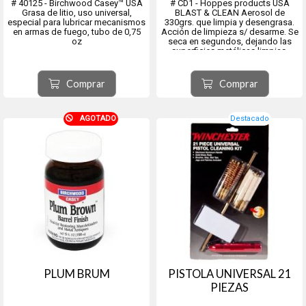
# 40125 - Birchwood Casey™ USA
# CD1 - Hoppes products USA
Grasa de litio, uso universal,
BLAST & CLEAN Aerosol de
especial para lubricar mecanismos
330grs. que limpia y desengrasa.
en armas de fuego, tubo de 0,75
Acción de limpieza s/ desarme. Se
oz
seca en segundos, dejando las
superficies metálicas limpias.
Copper Solvent
Comprar
Comprar
AGOTADO
Destacado
PLUM BRUM
PISTOLA UNIVERSAL 21
PIEZAS