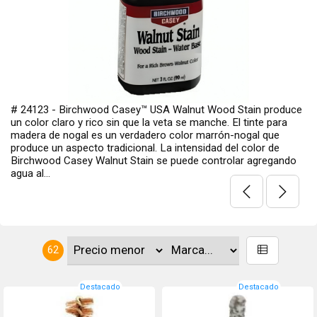
# RS22R - Hoppes products USA Varilla de limpieza fabricadas
con acero inoxidable de alta calidad en una sola pieza. Mide 36
y la longitud total es de aproximadamente 40,25" Acero
inoxidable, Diseño de una pieza, Mango giratorio ergonómico
con rodamiento de bolas. Incluye protector de boca en la...
62
Destacado
Destacado