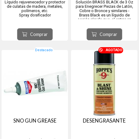
Líquido rejuvenecedor y protector
Solución BRASS BLACK de 3 Oz
de culatas de madera, metales,
para Enegrecer Piezas de Latón,
polímeros, etc.
Cobre o Bronce y similares -
Spray dosificador
Brass Black es un líquido de
acción rápida que, al entrar en
contacto con latón, bronce o
cobre, crea una capa negruzca en
la superficie del metal.
Comprar
Comprar
Destacado
AGOTADO
SNO GUN GREASE
DESENGRASANTE