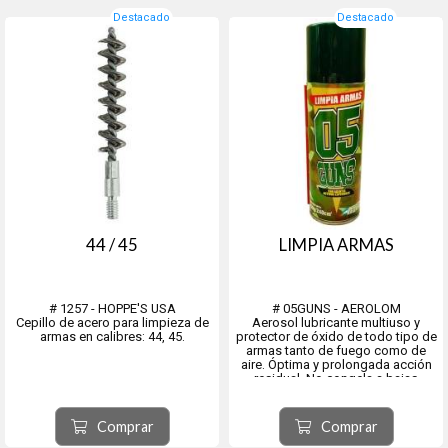
Destacado
Destacado
44 / 45
LIMPIA ARMAS
# 1257 - HOPPE'S USA
# 05GUNS - AEROLOM
Cepillo de acero para limpieza de
Aerosol lubricante multiuso y
armas en calibres: 44, 45.
protector de óxido de todo tipo de
armas tanto de fuego como de
aire. Óptima y prolongada acción
residual. No congela a bajas
temperaturas y mantiene su acción
con el calor. Específico para
limpiar y desengrasar superficies.
Comprar
Comprar
Destrabar y lubricar meca...