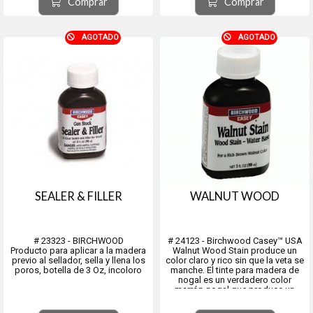
Comprar
Comprar
piezas.
AGOTADO
AGOTADO
SEALER & FILLER
WALNUT WOOD
# 23323 - BIRCHWOOD
# 24123 - Birchwood Casey™ USA
Producto para aplicar a la madera
Walnut Wood Stain produce un
previo al sellador, sella y llena los
color claro y rico sin que la veta se
poros, botella de 3 Oz, incoloro
manche. El tinte para madera de
nogal es un verdadero color
marrón-nogal que produce un
aspecto tradicional. La intensidad
del color de Birchwood Casey