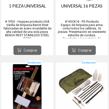
1 PIEZA UNIVERSAL
UNIVERSAL 16 PIEZAS
# 1PSS - Hoppes products USA
# HGCK16 - PS Products
Varilla de limpieza Bench Rest
Equipo de limpieza para arma
fabricadas en acero inoxidable de
corta todos los calibres, 16
alta calidad de una sola pieza.
piezas. Presentación en resistente
BENCH REST STAINLESS STEEL
estuche de cordura.
RODS
Se adapta a las pistolas de
tamaño más común: 22, 9mm,
.357cal., 40/45 cal., etc.
Comprar
Comprar
Destacado
Destacado