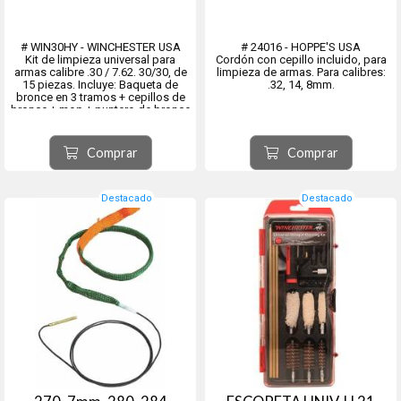
# WIN30HY - WINCHESTER USA
# 24016 - HOPPE'S USA
Kit de limpieza universal para
Cordón con cepillo incluido, para
armas calibre .30 / 7.62. 30/30, de
limpieza de armas. Para calibres:
15 piezas. Incluye: Baqueta de
.32, 14, 8mm.
bronce en 3 tramos + cepillos de
bronce + mop + puntero de bronce
macizo + tip plástico pasa-trapo +
boresnake + 25 parche de limpieza
descartables y 6 punteros para
Comprar
Comprar
destorn...
Destacado
Destacado