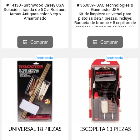
# 14130 - Birchwood Casey USA
# 363059 - DAC Technologies &
Solución Líquida de 5 Oz. Restaura
Gunmaster USA
Armas Antiguas color Negro
Kit de limpieza universal para
Amarronado
pistolas de 21 piezas. Incluye:
Baqueta de bronce + 5 cepillos de
bronce y 5 mops en calibres: .22,
.30, .357/.38/.9mm, .40 y .45 + 5
punteros plástico en cal. .22, .30,
.357/.38/.9mm, .40 y .45 + 3 tips
Comprar
Comprar
plásticos pasa-trapo...
Destacado
Destacado
UNIVERSAL 18 PIEZAS
ESCOPETA 13 PIEZAS