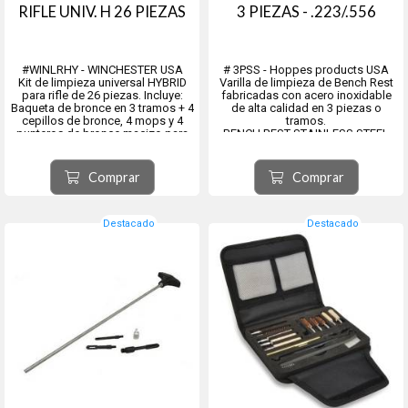
RIFLE UNIV. H 26 PIEZAS
3 PIEZAS - .223/.556
#WINLRHY - WINCHESTER USA
# 3PSS - Hoppes products USA
Kit de limpieza universal HYBRID
Varilla de limpieza de Bench Rest
para rifle de 26 piezas. Incluye:
fabricadas con acero inoxidable
Baqueta de bronce en 3 tramos + 4
de alta calidad en 3 piezas o
cepillos de bronce, 4 mops y 4
tramos.
punteros de bronce macizo para
BENCH REST STAINLESS STEEL
los calibres .22, .243, .270/.280 y
RODS
.30 + 2 tips plásticos pasa-trapo
para calibre .22 y .30 + boresnake +
Comprar
Comprar
25 ...
Destacado
Destacado