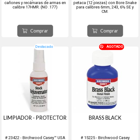
cañones y recámaras de armas en
petaca (12 piezas) con Bore Snake
calibre 17HMR. (NO .177)
para calibres 6mm, 243, 6½ SE y
CM.
Comprar
Comprar
Destacado
AGOTADO
LIMPIADOR - PROTECTOR
BRASS BLACK
# 23422 - Birchwood Casey™ USA
# 15225 - Birchwood Casey