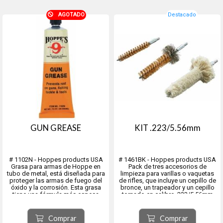
AGOTADO
Destacado
GUN GREASE
KIT .223/5.56mm
# 1102N - Hoppes products USA
# 1461BK - Hoppes products USA
Grasa para armas de Hoppe en
Pack de tres accesorios de
tubo de metal, está diseñada para
limpieza para varillas o vaquetas
proteger las armas de fuego del
de rifles, que incluye un cepillo de
óxido y la corrosión. Esta grasa
bronce, un trapeador y un cepillo
tiene una fórmula más espesa
tornado en calibre .223/5.56mm
para piezas de alta fricción y para
Con limpiador de recámara.
proteger durante el
Especial semi autos.
almacenamiento. Viene en un tubo
El kit de cepillo e hisopo de 3
Comprar
Comprar
de metal con tapita de ...
piezas de Hoppe incluye...