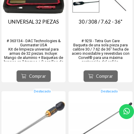
UNIVERSAL 32 PIEZAS
30 / 308 / 7.62 - 36"
# 363134 - DAC Technologies &
# 925I - Tetra Gun Care
Gunmaster USA
Baqueta de una sola pieza para
Kit de limpieza universal para
calibre 30 / 7.62 de 36" hecha de
armas de 32 piezas. Incluye:
acero inoxidable y revestidas con
Mango de aluminio + Baquetas de
Corvel® para una máxima
bronce en 3 tramos + 9 cepillos de
protección del cañón,
bronce fosforado en calibres: .22,
estas varillas de limpieza
.270/.280, .30, .40, .45,
profesionales están equipadas
.357/.38/.9mm, 12, 20, 410 + 5
con un exclusivo mango Delrin®
Comprar
Comprar
mops en calibres: .22,
con buje atornillado y collar de
.357/.38/.9m...
latón. ...
Destacado
Destacado