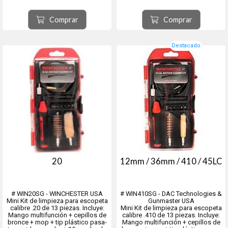
plástico pasa-trapo + baqueta en 2
baqueta en 2 tramos + puntero de
tramos + puntero de bronce
bronce macizo + 25 parche de
macizo + 25 parche de limpieza
limpieza descartables y 6 punteros
Comprar
Comprar
descartables y 6 punteros para
para destornillador....
destor...
Destacado
20
12mm / 36mm / 410 / 45LC
# WIN20SG - WINCHESTER USA
# WIN410SG - DAC Technologies &
Mini Kit de limpieza para escopeta
Gunmaster USA
calibre .20 de 13 piezas. Incluye:
Mini Kit de limpieza para escopeta
Mango multifunción + cepillos de
calibre .410 de 13 piezas. Incluye:
bronce + mop + tip plástico pasa-
Mango multifunción + cepillos de