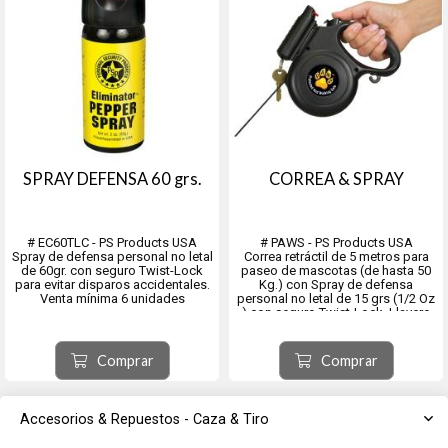
SPRAY DEFENSA 60 grs.
CORREA & SPRAY
# EC60TLC - PS Products USA
# PAWS - PS Products USA
Spray de defensa personal no letal
Correa retráctil de 5 metros para
de 60gr. con seguro Twist-Lock
paseo de mascotas (de hasta 50
para evitar disparos accidentales.
Kg.) con Spray de defensa
Venta mínima 6 unidades
personal no letal de 15 grs (1/2 Oz
) con seguro Twist-Lock. Llavero
Perfectos para la defensa
incluido y gancho para llevar
personal por ser altamente
bolsitas.
efectivos pero no letales.
Comprar
Comprar
El colorante marca al atacante para
Perfectos para la defensa
una identificación posi...
personal por ser altamente
efectivos pero no...
Accesorios & Repuestos - Caza & Tiro