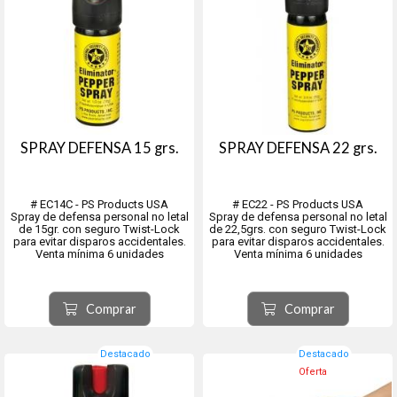
SPRAY DEFENSA 15 grs.
SPRAY DEFENSA 22 grs.
# EC14C - PS Products USA
# EC22 - PS Products USA
Spray de defensa personal no letal
Spray de defensa personal no letal
de 15gr. con seguro Twist-Lock
de 22,5grs. con seguro Twist-Lock
para evitar disparos accidentales.
para evitar disparos accidentales.
Venta mínima 6 unidades
Venta mínima 6 unidades
Perfectos para la defensa
Perfectos para la defensa
personal por ser altamente
personal por ser altamente
efectivos pero no letales.
efectivos pero no letales. Repele a
Comprar
Comprar
El colorante marca al atacante para
perros y otras alimañas.
una identificación positiva...
El colorante marca al atac...
Destacado
Destacado
Oferta