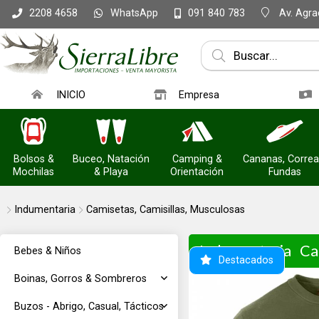
WhatsApp
Av. Agrac
2208 4658
091 840 783
INICIO
Empresa
Bolsos &
Buceo, Natación
Camping &
Cananas, Correa
Mochilas
& Playa
Orientación
Fundas
Indumentaria
Camisetas, Camisillas, Musculosas
Indumentaria
Ca
Bebes & Niños
Destacados
Boinas, Gorros & Sombreros
Buzos - Abrigo, Casual, Tácticos