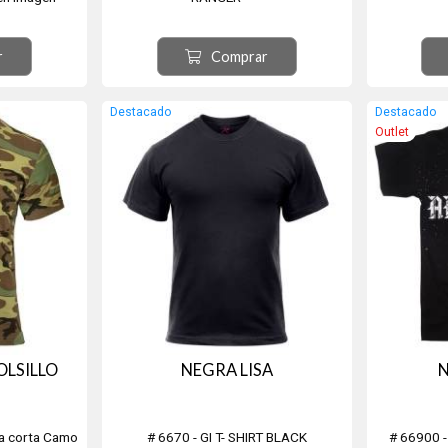
Ver tabla de medidas en imagen
Ver tabl
secundaria.
r
Comprar
Destacado
Destacado
Outlet
OLSILLO
NEGRA LISA
a corta Camo
# 6670 - GI T- SHIRT BLACK
# 66900 