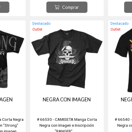
Ver tabla de medidas en imagen
r
Comprar
secundaria.
Destacado
Destacado
Outlet
Outlet
MAGEN
NEGRA CON IMAGEN
NEG
a Corta Negra
# 66530 - CAMISETA Manga Corta
# 66540 
en "Strong"
Negra con Imagen e Inscripción
Negra co
en imagen
"RANGER"