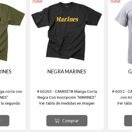
Outlet
Outlet
RINES
NEGRA MARINES
G
ga corta con
# 60263 - CAMISETA Manga Corta
# 6032 - C
INES"
Negra Con Inscripción "MARINES"
con I
 la segunda
Ver tabla de medidas en imagen
Ver tabl
secundaria.
r
Comprar