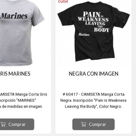
Outlet
RIS MARINES
NEGRA CON IMAGEN
AMISETA Manga Corta Gris
# 60417 - CAMISETA Manga Corta
nscripción "MARINES"
Negra. Inscripción "Pain is Weakness
a de medidas en imagen
Leaving the Body", Color Negro.
secundaria.
Ver tabla de medidas en imagen
Comprar
Comprar