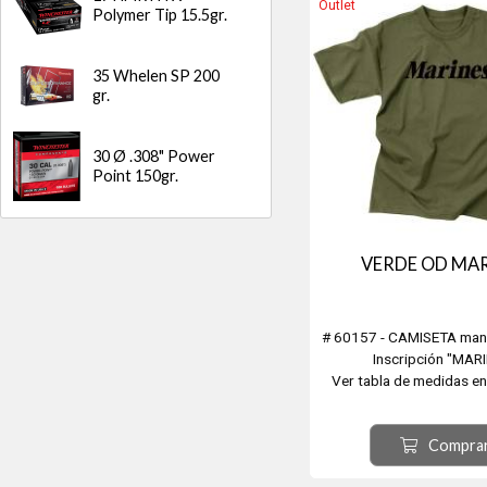
Outlet
Polymer Tip 15.5gr.
35 Whelen SP 200
gr.
30 Ø .308" Power
Point 150gr.
VERDE OD MA
# 60157 - CAMISETA man
Inscripción "MAR
Ver tabla de medidas en
imágen.
Compra