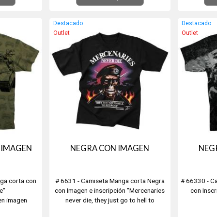
Destacado
Destacado
Outlet
Outlet
 IMAGEN
NEGRA CON IMAGEN
NEG
ga corta con
# 6631 - Camiseta Manga corta Negra
# 66330 - C
e"
con Imagen e inscripción "Mercenaries
con Inscr
en imagen
never die, they just go to hell to
regroup"
Ver tabl