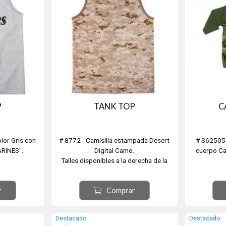
P
TANK TOP
C
olor Gris con
# 8772 - Camisilla estampada Desert
# S62505 
RINES".
Digital Camo.
cuerpo Ca
Talles disponibles a la derecha de la
imagen.
r
Comprar
Destacado
Destacado