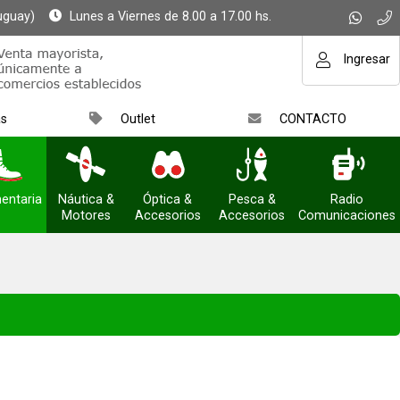
uguay)
Lunes a Viernes de 8.00 a 17.00 hs.
Ingresar
as
Outlet
CONTACTO
entaria
Náutica &
Óptica &
Pesca &
Radio
Motores
Accesorios
Accesorios
Comunicaciones