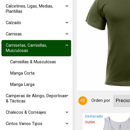
Calcetines, Ligas, Medias,
Plantillas
Calzado
Camisas
Camisetas, Camisillas,
Musculosas
MARINES" Ver tabla de medidas en
Camisillas & Musculosas
Manga Corta
Manga Larga
Camperas de Abrigo, Deportivas
43
Orden por
& Tácticas
Chalecos & Correajes
Destacado
Outlet
Cintos Varios Tipos