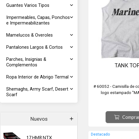
Guantes Varios Tipos
Impermeables, Capas, Ponchos
e Impermeabilizantes
Mamelucos & Overoles
Pantalones Largos & Cortos
Parches, Insignias &
TANK TO
Complementos
Ropa Interior de Abrigo Termal
# 60052 - Camisilla de c
Shemaghs, Army Scarf, Desert
logo estampado "MA
Scarf
Compra
Nuevos
Destacado
17 HMR NTX