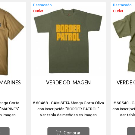
Destacado
Destacado
Outlet
Outlet
MARINES
VERDE OD IMAGEN
VERDE 
anga Corta
# 60468 - CAMISETA Manga Corta Oliva
# 60540 - C
n "MARINES"
con Inscripción "BORDER PATROL"
con Inscrip
 en imagen
Ver tabla de medidas en imagen
Ver tabl
r
Comprar