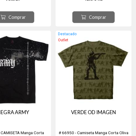
a de medidas en imagen
Item # 66542
secundaria.
Comprar
Comprar
Destacado
Outlet
NEGRA ARMY
VERDE OD IMAGEN
- CAMISETA Manga Corta
# 66950 - Camiseta Manga Corta Oliva