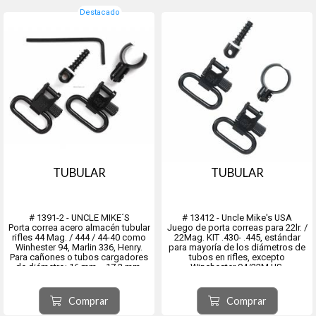
Destacado
TUBULAR
TUBULAR
# 1391-2 - UNCLE MIKE´S
# 13412 - Uncle Mike's USA
Porta correa acero almacén tubular
Juego de porta correas para 22lr. /
rifles 44 Mag. / 444 / 44-40 como
22Mag. KIT .430- .445, estándar
Winhester 94, Marlin 336, Henry.
para mayoría de los diámetros de
Para cañones o tubos cargadores
tubos en rifles, excepto
de diámetro: 16 mm. - 17,2 mm.
Winchester 94/22M US.
ajustable. También en escopetas
410.
Comprar
Comprar