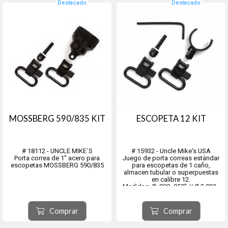
Destacado
Destacado
MOSSBERG 590/835 KIT
ESCOPETA 12 KIT
# 18112 - UNCLE MIKE´S
# 15932 - Uncle Mike's USA
Porta correa de 1" acero para
Juego de porta correas estándar
escopetas MOSSBERG 590/835
para escopetas de 1 caño,
almacen tubular o superpuestas
en calibre 12.
Medidas: Ø .800-.850" // Ø 2.032 -
2.159 cms
Comprar
Comprar