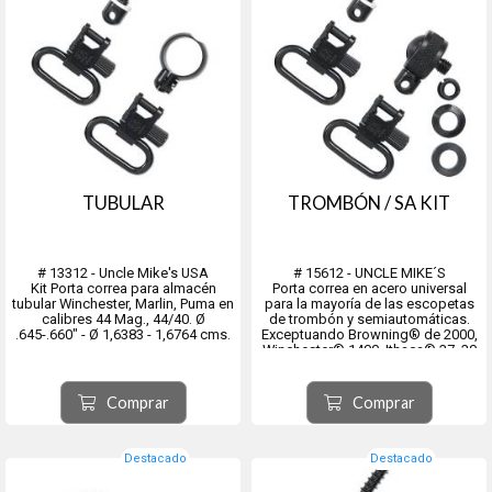
TUBULAR
TROMBÓN / SA KIT
# 13312 - Uncle Mike's USA
# 15612 - UNCLE MIKE´S
Kit Porta correa para almacén
Porta correa en acero universal
tubular Winchester, Marlin, Puma en
para la mayoría de las escopetas
calibres 44 Mag., 44/40. Ø
de trombón y semiautomáticas.
.645-.660" - Ø 1,6383 - 1,6764 cms.
Exceptuando Browning® de 2000,
Winchester® 1400, Ithaca® 37, 30
Savage® o Stevens®
Comprar
Comprar
Destacado
Destacado