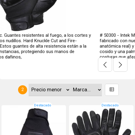
fuego, a los cortes y
# 50300 - Intek MFG StrongSuit - Guante tá
 Cut and Fire-
fabricado con nuestro Ergo Precurved (pa
istencia están a la
anatómica real) y la máxima protección pa
sus manos de
cosido y una palma de gatillo sin costuras 
costuras que afecten la sensación natural. E
2
Destacado
Destacado