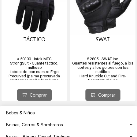
TÁCTICO
SWAT
# 50300 - Intek MFG
# 2805 - SWAT Inc.
StrongSuit - Guante táctico,
Guantes resistentes al fuego, a los
multiuso
cortes y a los golpes con los
fabricado con nuestro Ergo
nudillos.
Precurved (palma precurvada
Hard Knuckle Cut and Fire-
anatómica real) y la máxima
Resistant Gloves
protección para las manos.
Estos guantes de alta resistencia
PK cosido y una palma de gatillo
están a la altura de las
sin costuras significa que no hay
circunstancias,
Comprar
Comprar
costuras que afecten la sensación
protegiendo sus manos de
natural.
diversos elementos dañinos,
El protector de...
Bebes & Niños
Boinas, Gorros & Sombreros
Buzos - Abrigo, Casual, Tácticos