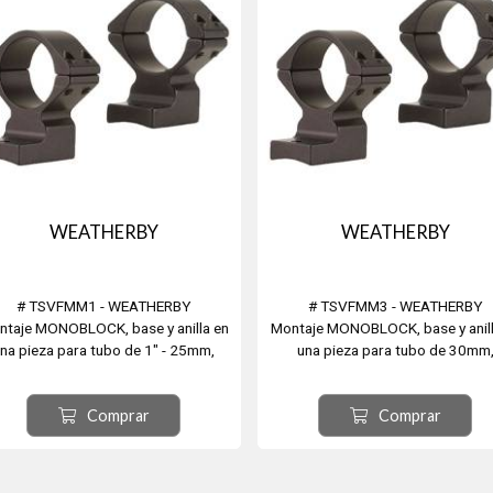
WEATHERBY
WEATHERBY
# TSVFMM1 - WEATHERBY
# TSVFMM3 - WEATHERBY
ntaje MONOBLOCK, base y anilla en
Montaje MONOBLOCK, base y anill
na pieza para tubo de 1" - 25mm,
una pieza para tubo de 30mm
dianas para: WEATHERBY Vanguard
Medianas para: WEATHERBY Vang
Standard, Magnum, Mark V. Color:
Standard, Magnum, Mark V. Colo
Comprar
Comprar
Negro Brillo.
Negro Brillo.