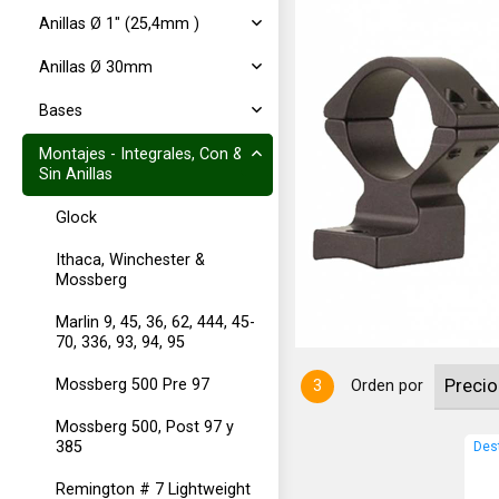
Anillas Ø 1" (25,4mm )
Anillas Ø 30mm
Bases
Montajes - Integrales, Con &
Sin Anillas
 en una pieza para tubo de 1" -
Glock
m, Mark V. Color: Plateado.
Ithaca, Winchester &
Mossberg
Marlin 9, 45, 36, 62, 444, 45-
70, 336, 93, 94, 95
Mossberg 500 Pre 97
3
Orden por
Mossberg 500, Post 97 y
385
Des
Remington # 7 Lightweight