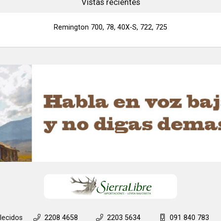
Vistas recientes
Remington 700, 78, 40X-S, 722, 725
lecidos
2208 4658
2203 5634
091 840 783