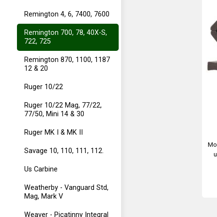
Remington 4, 6, 7400, 7600
Remington 700, 78, 40X-S,
722, 725
Remington 870, 1100, 1187
12 & 20
Ruger 10/22
Ruger 10/22 Mag, 77/22,
77/50, Mini 14 & 30
Ruger MK I & MK II
Mo
Savage 10, 110, 111, 112.
u
Me
Us Carbine
Weatherby - Vanguard Std,
Mag, Mark V
Weaver - Picatinny Integral