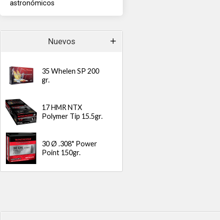
astronómicos
Nuevos
35 Whelen SP 200
gr.
17 HMR NTX
Polymer Tip 15.5gr.
30 Ø .308" Power
Point 150gr.