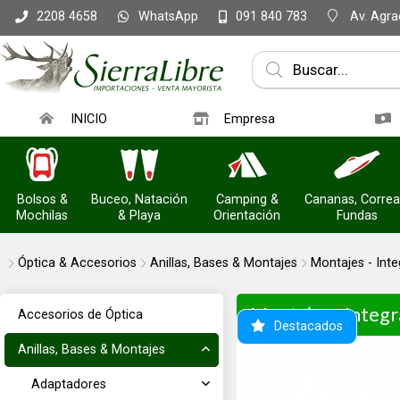
WhatsApp
Av. Agrac
2208 4658
091 840 783
INICIO
Empresa
Bolsos &
Buceo, Natación
Camping &
Cananas, Correa
Mochilas
& Playa
Orientación
Fundas
Óptica & Accesorios
Anillas, Bases & Montajes
Montajes - Inte
Montajes - Integra
Accesorios de Óptica
Destacados
Anillas, Bases & Montajes
Adaptadores