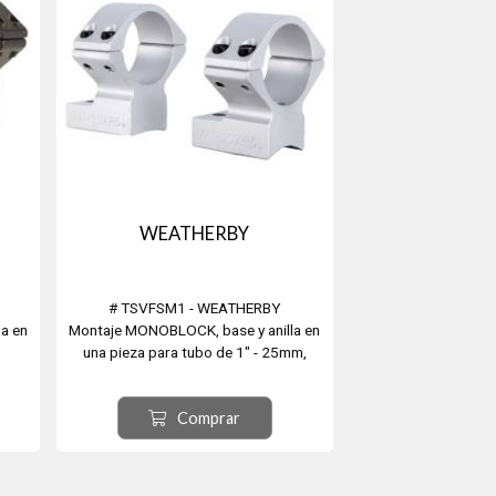
WEATHERBY
# TSVFSM1 - WEATHERBY
a en
Montaje MONOBLOCK, base y anilla en
,
una pieza para tubo de 1" - 25mm,
uard
Medianas para: WEATHERBY Vanguard
r:
Standard, Magnum, Mark V. Color:
Comprar
Plateado.