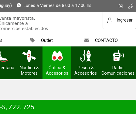
uguay)
Lunes a Viernes de 8.00 a 17.00 hs.
Ingresar
as
Outlet
CONTACTO
entaria
Náutica &
Óptica &
Pesca &
Radio
Motores
Accesorios
Accesorios
Comunicaciones
-S, 722, 725