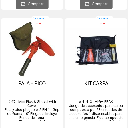
* 100% poliéster, 6000D PU.
Dimensiones: 32,5 x 14 cm
Comprar
Comprar
* 3 compartimentos
* 3 cremalleras (una...
Destacado
Destacado
Outlet
Outlet
PALA + PICO
KIT CARPA
# 67 - Mini Pick & Shovel with
# 41413 - HIGH PEAK
Cover
Juego de accesorios para carpa
Pala y pico plegable. 2 EN 1 - Grip
compuesto por 23 unidades de
de Goma, 10" Plegada. Incluye
accesorios indispensables para
Funda de Lona.
una emergencia. Esta compuesto
Tipo Jeep y 4x4
por Mazo de camping, `` Extractor
de estacas, 10 x clavijas de acero