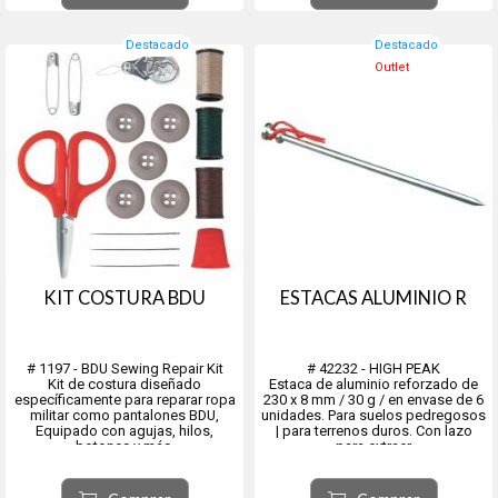
Destacado
Destacado
Outlet
KIT COSTURA BDU
ESTACAS ALUMINIO R
# 1197 - BDU Sewing Repair Kit
# 42232 - HIGH PEAK
Kit de costura diseñado
Estaca de aluminio reforzado de
específicamente para reparar ropa
230 x 8 mm / 30 g / en envase de 6
militar como pantalones BDU,
unidades. Para suelos pedregosos
Equipado con agujas, hilos,
| para terrenos duros. Con lazo
botones y más.
para extraer
Tres carretes de hilo diseñados
para combinar con la mayoría de
los patrones de camuflaje (caqui,