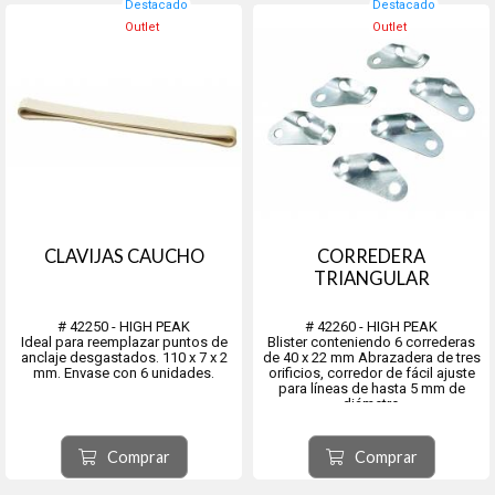
Destacado
Destacado
Outlet
Outlet
CLAVIJAS CAUCHO
CORREDERA
TRIANGULAR
# 42250 - HIGH PEAK
# 42260 - HIGH PEAK
Ideal para reemplazar puntos de
Blister conteniendo 6 correderas
anclaje desgastados. 110 x 7 x 2
de 40 x 22 mm Abrazadera de tres
mm. Envase con 6 unidades.
orificios, corredor de fácil ajuste
para líneas de hasta 5 mm de
diámetro
Comprar
Comprar