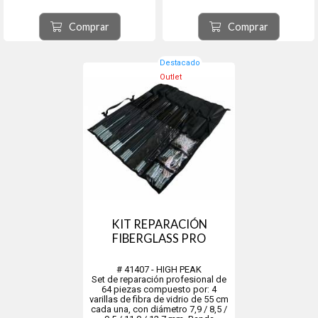
populares, incluidas las válvulas
de Boston y las válvulas de
vástago. El enchufe para el
Comprar
Comprar
encendedor está equipado...
Destacado
Outlet
KIT REPARACIÓN
FIBERGLASS PRO
# 41407 - HIGH PEAK
Set de reparación profesional de
64 piezas compuesto por: 4
varillas de fibra de vidrio de 55 cm
cada una, con diámetro 7,9 / 8,5 /