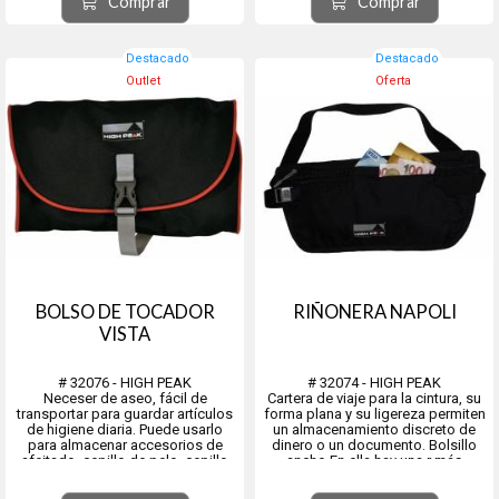
Comprar
Comprar
verde oliva y marrón claro)
5 botones...
Destacado
Destacado
Outlet
Oferta
BOLSO DE TOCADOR
RIÑONERA NAPOLI
VISTA
# 32076 - HIGH PEAK
# 32074 - HIGH PEAK
Neceser de aseo, fácil de
Cartera de viaje para la cintura, su
transportar para guardar artículos
forma plana y su ligereza permiten
de higiene diaria. Puede usarlo
un almacenamiento discreto de
para almacenar accesorios de
dinero o un documento. Bolsillo
afeitado, cepillo de pelo, cepillo
ancho En ella hay una r más
de dientes, cremas y otros
pequeña. Cinturón de cintura
artículos. Material:
ajustable. Material: 100% nailon