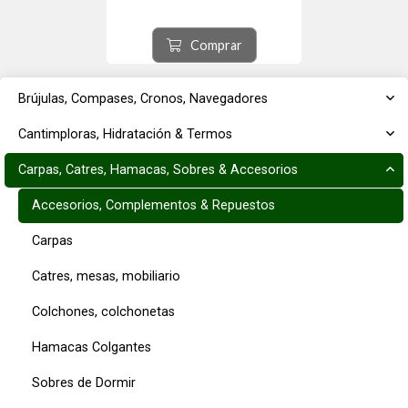
9,5 / 11,0 / 12,7 mm. Banda
elástica de 5 metros, 4 manguitos
por diámetro de varilla
4 terminales por diámetro de
Comprar
varilla, Bolsa enrollable Oxfo...
Brújulas, Compases, Cronos, Navegadores
Cantimploras, Hidratación & Termos
Carpas, Catres, Hamacas, Sobres & Accesorios
Accesorios, Complementos & Repuestos
Carpas
Catres, mesas, mobiliario
Colchones, colchonetas
Hamacas Colgantes
Sobres de Dormir