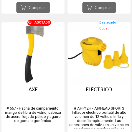
de 180 x 4 mm, 6 x clavijas de
acero en V de 200 mm, 4 x tirantes
Comprar
Comprar
de 500 cm con tapón,...
AGOTADO
Destacado
Outlet
AXE
ELÉCTRICO
# 667 - Hacha de campamento,
# AHP12H - AIRHEAD SPORTS
mango de fibra de vidrio, cabeza
Inflador eléctrico portátil de alto
de acero forjado pulido y agarre
volumen de 12 voltios. Infla y
de goma ergonómico.
desinfla rápidamente. Las
conexiones de válvulas universales
se adaptan a muchas válvulas