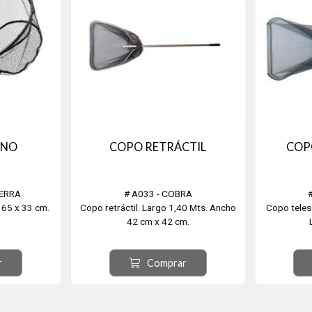
ANO
COPO RETRÁCTIL
COP
IERRA
# A033 - COBRA
 65 x 33 cm.
Copo retráctil. Largo 1,40 Mts. Ancho
Copo teles
42 cm x 42 cm.
r
Comprar