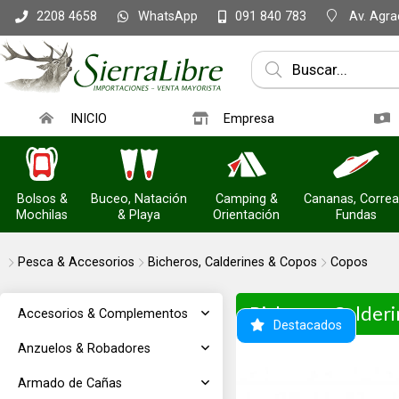
WhatsApp
Av. Agrac
2208 4658
091 840 783
INICIO
Empresa
Bolsos &
Buceo, Natación
Camping &
Cananas, Correa
Mochilas
& Playa
Orientación
Fundas
Pesca & Accesorios
Bicheros, Calderines & Copos
Copos
Bicheros, Calder
Accesorios & Complementos
Destacados
Anzuelos & Robadores
Armado de Cañas