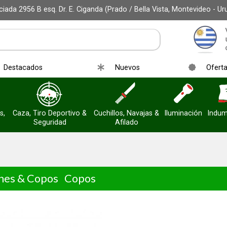
iada 2956 B esq. Dr. E. Ciganda (Prado / Bella Vista, Montevideo - Ur
Destacados
Nuevos
Ofert
s,
Caza, Tiro Deportivo &
Cuchillos, Navajas &
Iluminación
Indum
Seguridad
Afilado
ines & Copos
Copos