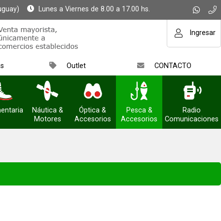
uguay)
Lunes a Viernes de 8.00 a 17.00 hs.
Ingresar
as
Outlet
CONTACTO
entaria
Náutica &
Óptica &
Pesca &
Radio
Motores
Accesorios
Accesorios
Comunicaciones