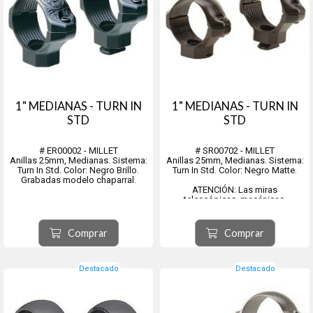
1" MEDIANAS - TURN IN
1" MEDIANAS - TURN IN
STD
STD
# ER00002 - MILLET
# SR00702 - MILLET
Anillas 25mm, Medianas. Sistema:
Anillas 25mm, Medianas. Sistema:
Turn In Std. Color: Negro Brillo.
Turn In Std. Color: Negro Matte.
Grabadas modelo chaparral.
ATENCIÓN: Las miras
telescópicas, mecánicas,
holográficas, de fibra óptica, de
láser, o similares, anillas, bases y
montajes de cualquier tipo: no
Comprar
Comprar
tienen cambio ni devolución. Son
oportunamente revisados y cont...
Destacado
Destacado