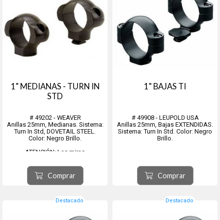
1" MEDIANAS - TURN IN
1" BAJAS TI
STD
# 49202 - WEAVER
# 49908 - LEUPOLD USA
Anillas 25mm, Medianas. Sistema:
Anillas 25mm, Bajas EXTENDIDAS.
Turn In Std, DOVETAIL STEEL.
Sistema: Turn In Std. Color: Negro
Color: Negro Brillo.
Brillo.
ATENCIÓN: Las miras
telescópicas, mecánicas,
holográficas, de fibra óptica, de
láser, o similares, anillas, bases y
Comprar
Comprar
montajes de cualquier tipo: no
tienen cambio ni devolución. Son
oportunamente re...
Destacado
Destacado