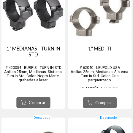
1" MEDIANAS - TURN IN
1" MED. TI
STD
# 420054 - BURRIS - TURN IN STD
# 62040 - LEUPOLD USA
Anillas 25mm, Medianas. Sistema:
Anillas 25mm, Medianas. Sistema:
Turn In Std. Color: Negro Matte,
Turn In Std. Color: Gris
grabadas a laser.
parquerizado.
ATENCIÓN: Las miras
telescópicas, mecánicas,
holográficas, de fibra óptica, de
láser, o similares, anillas, bases y
Comprar
Comprar
montajes de cualquier tipo: no
tienen cambio ni devolución. Son
oportunamente revisado...
Destacado
Destacado