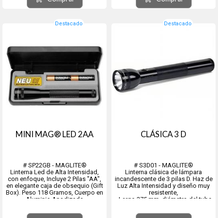
- Diámetro del foco 57 mm. 98
- Gris (SP2209H)
Lumens, haz de luz de 267 mts.
- Camo (SP22MRH).
- Peso 1043 grs.
- Duració...
Resistente al Agua y a Caid...
Destacado
Destacado
MINI MAG® LED 2AA
CLÁSICA 3 D
# SP22GB - MAGLITE®
# S3D01 - MAGLITE®
Linterna Led de Alta Intensidad,
Linterna clásica de lámpara
con enfoque, Incluye 2 Pilas "AA",
incandescente de 3 pilas D. Haz de
en elegante caja de obsequio (Gift
Luz Alta Intensidad y diseño muy
Box). Peso 118 Gramos, Cuerpo en
resistente,
Aluminio Anodizado
- Largo 375 mm, diámetro del tubo
Colores:
39.67 mm, Diámtro del foco 57
- Negro (SP22017),
mm. 98 Lumens, haz de luz de 267