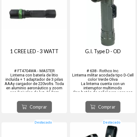
1 CREE LED - 3 WATT
G.I. Type D - OD
# FT4704WA - MASTER
# 638 - Rothco Inc.
Linterna con batería de litio
Linterna militar acodada tipo D-Cell
incluída + 1 adaptador de 3 pilas
color Verde Oliva
AAAy cargador de 220volts. Toda
La linterna cuenta con un
en aluminio aeronáutico y zoom
interruptor multimodo
con 3 niveles de luz. 16.2cm
Con botón de señal para usar con
el código Morse
La construcción de plástico de
alto impacto
Comprar
Comprar
Liviana e impermeable.
Viene con 4 lentes de filtro en rojo,
azul, amari...
Destacado
Destacado