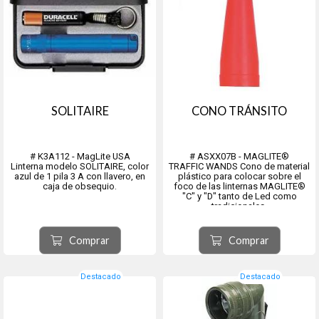
SOLITAIRE
CONO TRÁNSITO
# K3A112 - MagLite USA
# ASXX07B - MAGLITE®
Linterna modelo SOLITAIRE, color
TRAFFIC WANDS Cono de material
azul de 1 pila 3 A con llavero, en
plástico para colocar sobre el
caja de obsequio.
foco de las linternas MAGLITE®
"C" y "D" tanto de Led como
tradicionales.
De color rojo para señales o
control de tránsito.
Comprar
Comprar
Destacado
Destacado