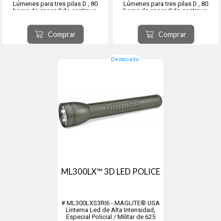
Lúmenes para tres pilas D , 80
Lúmenes para tres pilas D , 80
horas de encendido continuo,
horas de encendido continuo,
alcance 412mts. Óptica
alcance 412mts. Óptica
Balanceada y cuerpo en aluminio
Balanceada y cuerpo en aluminio
anodizado resistente a la
anodizado resistente a la
Comprar
Comprar
Corrosión - Medidas 298.45 mm de
Corrosión - Medidas 298.45 mm de
largo, 38.1 mm de diámetro...
largo, 38.1 mm de diámetro...
Destacado
ML300LX™ 3D LED POLICE
# ML300LXS3RI6 - MAGLITE® USA
Linterna Led de Alta Intensidad,
Especial Policial / Militar de 625