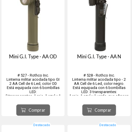
Mini G.I. Type - AA OD
Mini G.I. Type - AA N
# 527 - Rothco Inc.
# 528 - Rothco Inc.
Linterna militar acodada tipo GI
Linterna militar acodada tipo - 2
2 AA Cell de 6 Led, color OD
AA Cell de 6 Led, color negro.
Está equipada con 6 bombillas
Está equipada con 6 bombillas
LED:
LED: 3 transparentes:
3 transparentes, 1 roja, 1 azul y 1
1 roja, 1 azul y 1 verde, que ofrecen
verde, que ofrecen opciones de
opciones de iluminación
iluminación versátiles.
versátiles.
Funciona con 2 pilas AA (no
Funciona con 2 pilas AA (no
Comprar
Comprar
incluidas)
incluidas)
Cuenta con certificación de
Cuenta con certificación de
impermeabilidad I...
impermeabilidad...
Destacado
Destacado