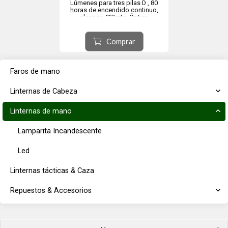
Lúmenes para tres pilas D , 80
horas de encendido continuo,
alcance 412mts. Óptica
Balanceada y cuerpo en aluminio
anodizado resistente a la
Corrosión - Medidas 298.45 mm de
Comprar
largo, 38.1 mm de diámetro...
Faros de mano
Linternas de Cabeza
Linternas de mano
Lamparita Incandescente
Led
Linternas tácticas & Caza
Repuestos & Accesorios