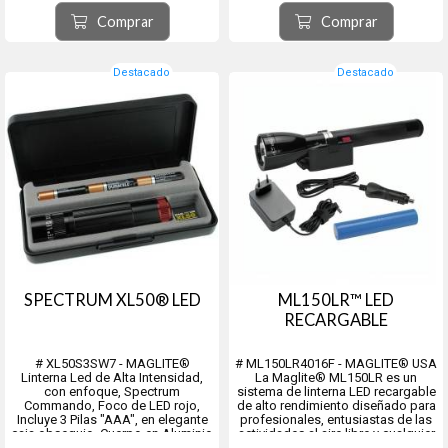
- Largo 375 mm,
- diámetro del tubo 39.67 mm,
Comprar
Comprar
- Diámtro del foco 57 mm. 98
Lumens, haz de luz de 267 mts.
- Peso 1043 grs.
- Duración d...
Destacado
Destacado
SPECTRUM XL50® LED
ML150LR™ LED
RECARGABLE
# XL50S3SW7 - MAGLITE®
# ML150LR4016F - MAGLITE® USA
Linterna Led de Alta Intensidad,
La Maglite® ML150LR es un
con enfoque, Spectrum
sistema de linterna LED recargable
Commando, Foco de LED rojo,
de alto rendimiento diseñado para
Incluye 3 Pilas "AAA", en elegante
profesionales, entusiastas de las
caja obsequio. Cuerpo en Aluminio
actividades al aire libre y cualquier
Anodizado Color Negro y tapa
persona que necesite una