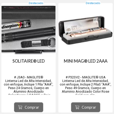
Destacado
Destacado
SOLITAIRE® LED
MINI MAG® LED 2AAA
# J3A0 - MAGLITE®
# P32SV2 - MAGLITE® USA
Linterna Led de Alta Intensidad,
Linterna Led de Alta Intensidad,
con enfoque, Incluye 1 Pila "AAA",
con enfoque, Incluye 2 PilaS "AAA",
Peso 24 Gramos, Cuerpo en
Peso 49 Gramos, Cuerpo en
Aluminio Anodizado
Aluminio Anodizado Color Rose
- Color Negro (J3A012) o Rojo
Gold con clip.
(J3A032).Resistente al Agua y a
- Resistente al Agua y a Caidas
Caidas Accidentales. - Ideal Para
Accidentales
Utilizar Como Llavero
- Con Clip Ideal Para Utilizar en el
Comprar
Comprar
- Incluye elegante caja obsequio.
bolsillo de la camisa o la túnica,
Largo 81mm, ...
uso frecuente en...