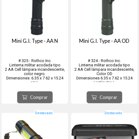
Mini G.I. Type - AA N
Mini G.I. Type - AA OD
# 325 - Rothco Inc.
# 324 - Rothco Inc.
Linterna militar acodada tipo
Linterna militar acodada tipo
2 AA Cell lámpara incandescente,
2 AA Cell lámpara incandescente,
color negro.
Color OD
Dimensiones: 6.35 x 7.62 x 15.24
Dimensiones 6.35 x 7.62 x 15.24
cms.
centímetros.
Comprar
Comprar
Destacado
Destacado