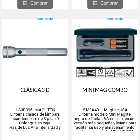
- Rojo (SP22037)
mts. Peso 1043 grs.
Comprar
Comprar
- Gris (SP22097)
- Duración de la pila con la linterna
- Camo (SP22MR7)
encendida 10...
- Cooper (SP22JY7)
Destacado
Destacado
Resistente al ...
CLÁSICA 3 D
MINI MAG COMBO
# S3D095 - MAGLITE®
# M2A49L - MagLite USA
Linterna clásica de lámpara
Linterna modelo Mini Maglite,
incandescente de 3 pilas D.
negra de 2 pilas AA en caja, en una
Color gris en caja.
versión más pequeña y liviana para
Haz de Luz Alta Intensidad y
facilitar su uso y almacenamiento.
diseño muy resistente.
Incluye una navaja ARMY SWISS
clásica VICTORINOX de obsequio.