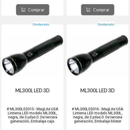
trasera roja. Resistente al Agua y a
iluminación brillante y confiable
Caidas Accidentales. Ideal Para
cuando más importa.
Comprar
Comprar
Utilizar comandos, militar...
- Brillo: 1082 lúmen...
Destacado
Destacado
ML300L LED 3D
ML300L LED 3D
# ML300LS3015 - MagLite USA
# ML300LS3016 - MagLite USA
Linterna LED modelo ML300L,
Linterna LED modelo ML300L,
negra, de 3 pilas D. De tercera
negra, de 3 pilas D. De tercera
generación, Embalaje caja.
generación, Embalaje blister