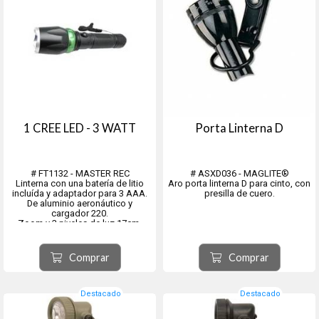
1 CREE LED - 3 WATT
Porta Linterna D
# FT1132 - MASTER REC
# ASXD036 - MAGLITE®
Linterna con una batería de litio
Aro porta linterna D para cinto, con
incluída y adaptador para 3 AAA.
presilla de cuero.
De aluminio aeronáutico y
cargador 220.
Zoom y 3 niveles de luz.17cm.
Comprar
Comprar
Destacado
Destacado