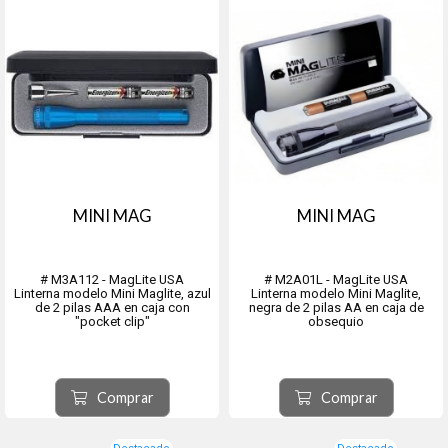
MINI MAG
MINI MAG
# M3A112 - MagLite USA
# M2A01L - MagLite USA
Linterna modelo Mini Maglite, azul
Linterna modelo Mini Maglite,
de 2 pilas AAA en caja con
negra de 2 pilas AA en caja de
"pocket clip"
obsequio
Comprar
Comprar