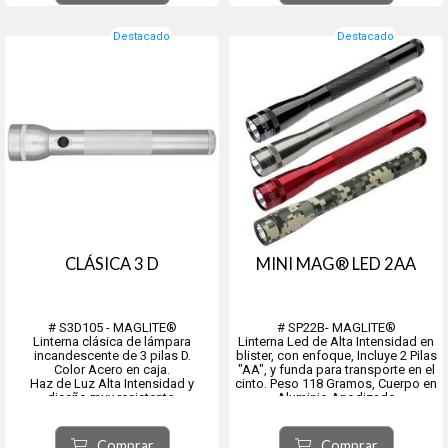
uso frecuente en médi...
Destacado
Destacado
CLÁSICA 3 D
MINI MAG® LED 2AA
# S3D105 - MAGLITE®
# SP22B- MAGLITE®
Linterna clásica de lámpara
Linterna Led de Alta Intensidad en
incandescente de 3 pilas D.
blister, con enfoque, Incluye 2 Pilas
Color Acero en caja.
"AA", y funda para transporte en el
Haz de Luz Alta Intensidad y
cinto. Peso 118 Gramos, Cuerpo en
diseño muy resistente.
Aluminio Anodizado
Colores:
- Largo 375 mm,
- Negro (SP2201H)
- Diámetro del tubo 39.67 mm,
- Rojo (SP2203H)
Comprar
Comprar