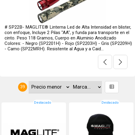
lta Intensidad en blister,
# ML300LXS3RI6 - MAGLITE® USA Li
funda para transporte en el
Intensidad, Especial Policial / Milit
Aluminio Anodizado
pilas D , 80 horas de encendido cont
(SP2203H) - Gris (SP2209H)
Óptica Balanceada y cuerpo en alumi
a y a Caid...
la Corrosión - Medidas 298.45 mm d
diámetro...
39
Destacado
Destacado