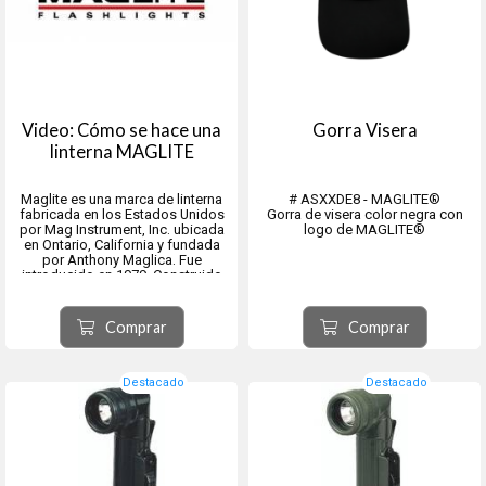
Video: Cómo se hace una
Gorra Visera
linterna MAGLITE
Maglite es una marca de linterna
# ASXXDE8 - MAGLITE®
fabricada en los Estados Unidos
Gorra de visera color negra con
por Mag Instrument, Inc. ubicada
logo de MAGLITE®
en Ontario, California y fundada
por Anthony Maglica. Fue
introducido en 1979. Construido
principalmente de aluminio
anodizado 6061, tienen un haz de
enfoque regulable.
Comprar
Comprar
Destacado
Destacado