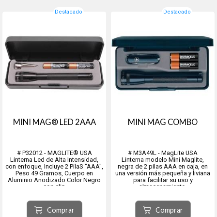
Destacado
Destacado
MINI MAG® LED 2AAA
MINI MAG COMBO
# P32012 - MAGLITE® USA
# M3A49L - MagLite USA
Linterna Led de Alta Intensidad,
Linterna modelo Mini Maglite,
con enfoque, Incluye 2 PilaS "AAA",
negra de 2 pilas AAA en caja, en
Peso 49 Gramos, Cuerpo en
una versión más pequeña y liviana
Aluminio Anodizado Color Negro
para facilitar su uso y
con clip
almacenamiento.
- Resistente al Agua y a Caidas
Incluye una navaja ARMY SWISS
Accidentales
clásica VICTORINOX de obsequio.
- Con Clip Ideal Para Utilizar en el
Comprar
Comprar
bolsillo de la camisa o la túnica,