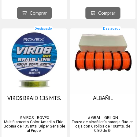
Codigo - Diametro - Resistencia -
Metros
Metros
300012 - 0.30mm - 6.80Kg -
TMF021 - 0,21mm - 4,70Kg. -
10x100Mt
Comprar
Comprar
10x100Mts
300013 - 0.35mm - 8.70Kg -
TMF023 - 0.23mm -5.60Kgs -
10x100Mt
10x100Mts
300014 - 0.40mm - 11.00Kg -
TMF026 - 0.26...
10x100Mt
Destacado
Destacado
300015 - 0.45mm - 13.7...
VIROS BRAID 135 MTS.
ALBAÑIL
# VIROS - ROVEX
# GRAL - GRILON
Multifilamento Color Amarillo Flúo.
Tanza de albañilería naranja flúo en
Bobina de 135 mts. Súper Sensible
caja con 6 rollos de 100mts. de
al Pique.
0.80 de Ø.