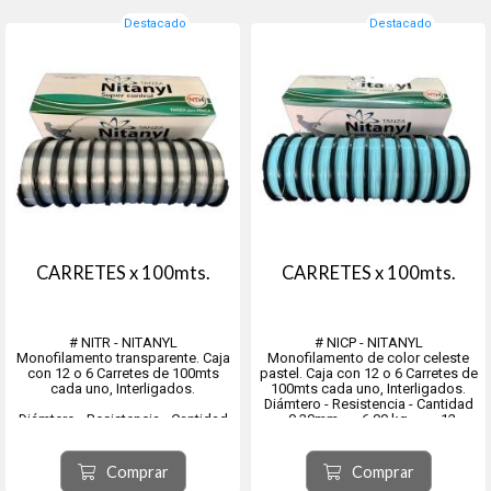
300Mts.
NANO18650 - 0.10 mm ...
Destacado
Destacado
CARRETES x 100mts.
CARRETES x 100mts.
# NITR - NITANYL
# NICP - NITANYL
Monofilamento transparente. Caja
Monofilamento de color celeste
con 12 o 6 Carretes de 100mts
pastel. Caja con 12 o 6 Carretes de
cada uno, Interligados.
100mts cada uno, Interligados.
Diámtero - Resistencia - Cantidad
Diámtero - Resistencia - Cantidad
- 0.30mm 6.00 kg 12
- 0.20mm 2.00kg 12 carretes
carretes
- 0.25mm 4.00kg 12 carretes
- 0.35mm 8.00 kg 12
- 0.30mm 6.00kg 12 carretes
carretes
Comprar
Comprar
- 0.35mm 8.00kg 12 carretes
- 0.40mm 11.00 kg 12