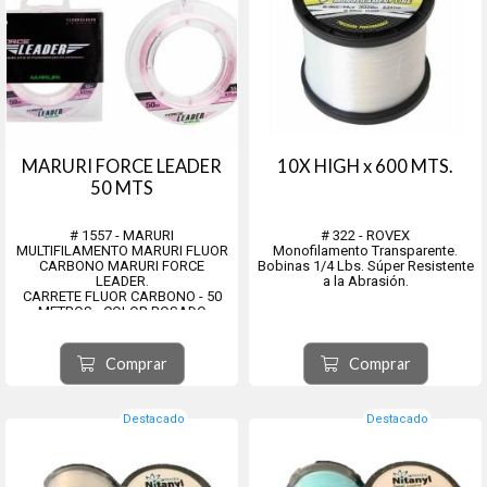
MARURI FORCE LEADER
10X HIGH x 600 MTS.
50 MTS
# 1557 - MARURI
# 322 - ROVEX
MULTIFILAMENTO MARURI FLUOR
Monofilamento Transparente.
CARBONO MARURI FORCE
Bobinas 1/4 Lbs. Súper Resistente
LEADER.
a la Abrasión.
CARRETE FLUOR CARBONO - 50
METROS - COLOR ROSADO
Codigo - Diametro - Resistencia -
Metros
Comprar
Comprar
1557-30 - 0,31 MM - 6,30 Kg. -
50MTS
1557-40 - 0,33 MM - 8,10 Kg. -
50MTS
Destacado
Destacado
1557-51 - 0,37...