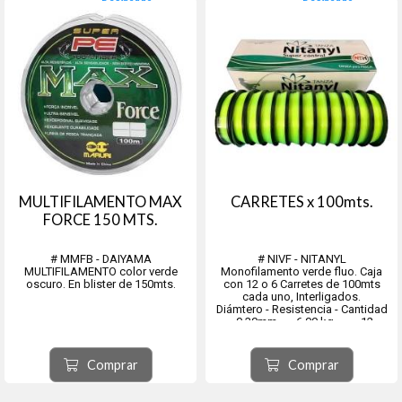
MULTIFILAMENTO MAX
CARRETES x 100mts.
FORCE 150 MTS.
# MMFB - DAIYAMA
# NIVF - NITANYL
MULTIFILAMENTO color verde
Monofilamento verde fluo. Caja
oscuro. En blister de 150mts.
con 12 o 6 Carretes de 100mts
cada uno, Interligados.
Diámtero - Resistencia - Cantidad
- 0.30mm 6.00 kg 12
carretes
- 0.35mm 8.00 kg 12
carretes
Comprar
Comprar
- 0.40mm 11.00 kg 12
carretes
- 0.45mm 13.00 kg ...