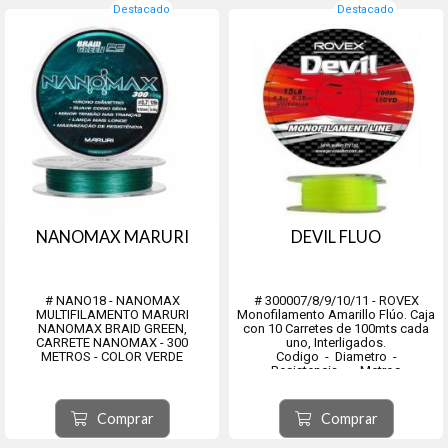
Destacado
Destacado
NANOMAX MARURI
DEVIL FLUO
# NANO18 - NANOMAX
# 300007/8/9/10/11 - ROVEX
MULTIFILAMENTO MARURI
Monofilamento Amarillo Flúo. Caja
NANOMAX BRAID GREEN,
con 10 Carretes de 100mts cada
CARRETE NANOMAX - 300
uno, Interligados.
METROS - COLOR VERDE
Codigo - Diametro -
Resistencia - Metros
Codigo - Diametro - Resistencia -
300007 - 0.35 mm - 6.80 Kg. - 10
Metros
x 100 Mts.
NANO182640 - 0.06 mm - 6 lbs. -
300008 - 0.40 mm - 9.10 Kg. - 10
Comprar
Comprar
300Mts
x 100 Mts.
NANO182718 - 0.08 mm - 8 lbs. -
300009 - 0.45 mm - 11.30 Kg. -...