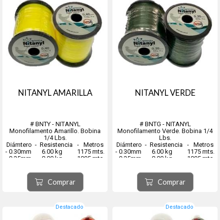
NITANYL AMARILLA
NITANYL VERDE
# BNTY - NITANYL
# BNTG - NITANYL
Monofilamento Amarillo. Bobina
Monofilamento Verde. Bobina 1/4
1/4 Lbs.
Lbs.
Diámtero - Resistencia - Metros
Diámtero - Resistencia - Metros
- 0.30mm 6.00 kg 1175 mts.
- 0.30mm 6.00 kg 1175 mts.
- 0.35mm 8.00 kg 1005 mts.
- 0.35mm 8.00 kg 1005 mts.
- 0.40mm 11.00 kg 770 mts.
- 0.40mm 11.00 kg 770 mts.
- 0.45mm 13.00 kg 610 mts.
- 0.45mm 13.00 kg 610 mts.
- 0.50mm 16.00 kg 490...
- 0.50mm 16.00 kg 490 mt...
Comprar
Comprar
Destacado
Destacado