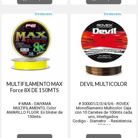
- 0.45mm 13.00kg 12 carretes
carretes
- 0.50mm 16.00k...
- 0.45mm 13.00 kg 12
carretes
- 0.50mm 1...
Destacado
Destacado
MULTIFILAMENTO MAX
DEVIL MULTICOLOR
Force 8X DE 150MTS
# MMA - DAIYAMA
# 300001/2/3/4/5/6 - ROVEX
MULTIFILAMENTO, Color
Monofilamento Multicolor. Caja
AMARILLO FLUOR. En blister de
con 10 Carretes de 100mts cada
150mts.
uno, Interligados.
Codigo - Diametro - Resistencia
- Metros
300001 - 0,35 mm - 6,80 Kg. -
10x100Mts