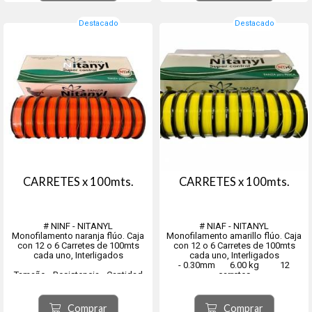
- 0.4...
carretes
- 0.45mm ...
Destacado
Destacado
CARRETES x 100mts.
CARRETES x 100mts.
# NINF - NITANYL
# NIAF - NITANYL
Monofilamento naranja flúo. Caja
Monofilamento amarillo flúo. Caja
con 12 o 6 Carretes de 100mts
con 12 o 6 Carretes de 100mts
cada uno, Interligados
cada uno, Interligados
- 0.30mm 6.00 kg 12
Tamaño - Resistencia - Cantidad
carretes
- 0.30mm 6.00kg 12 carretes
- 0.35mm 8.00 kg 12
- 0.35mm 8.00kg 12 carretes
carretes
- 0.40mm 11.00kg 12 carretes
- 0.40mm 11.00 kg 12
Comprar
Comprar