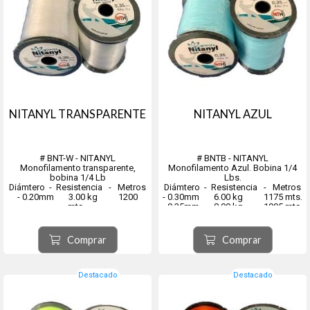
NITANYL TRANSPARENTE
NITANYL AZUL
# BNT-W - NITANYL
# BNTB - NITANYL
Monofilamento transparente,
Monofilamento Azul. Bobina 1/4
bobina 1/4 Lb
Lbs.
Diámtero - Resistencia - Metros
Diámtero - Resistencia - Metros
- 0.20mm 3.00 kg 1200
- 0.30mm 6.00 kg 1175 mts.
mts.
- 0.35mm 8.00 kg 1005 mts.
- 0.25mm 4.00 kg 1190 mts.
- 0.40mm 11.00 kg 770 mts.
- 0.30mm 6.00 kg 1175 mts.
- 0.45mm 13.00 kg 610 mts.
- 0.35mm 8.00 kg 1005 mts.
- 0.50mm 16.00 kg 490 mts...
Comprar
Comprar
- 0.40mm 11.00 kg ...
Destacado
Destacado