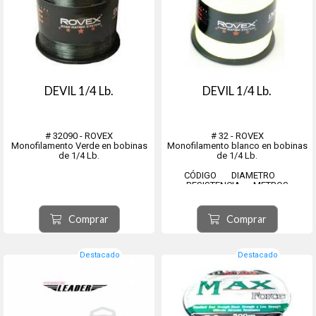
DEVIL 1/4 Lb.
DEVIL 1/4 Lb.
# 32090 - ROVEX
# 32 - ROVEX
Monofilamento Verde en bobinas
Monofilamento blanco en bobinas
de 1/4 Lb.
de 1/4 Lb.
CÓDIGO DIAMETRO
RESISTENCIA METROS
32084 - 0,35 mm - 6,8
Kgs - 1,005 Mts
32085 - 0,40 mm - 9,1
Comprar
Comprar
Kgs - 770 Mts
32086 - 0,45 mm - ...
Destacado
Destacado