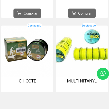
Comprar
Comprar
Destacado
Destacado
CHICOTE
MULTI NITANYL
# GRCH - GRILON
# MNTAM - NITANYL
Bajo de línea o chicote progresivo
Multifilamento Nitanyl Amarillo
de 0.35 a 0.70 de Pesca de 11 mts.
Fluor de 6 Carrete por Caja.
de largo.