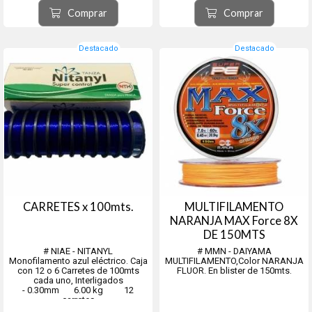
10x100Mts.
- 0.40mm 11.00 kg 12
Comprar
Comprar
300126 - 0.35mm - 6.80Kg. -
carretes
10x100Mts.
- 0.45mm 13.00 kg 12
300127 - 0.40mm - 9.10Kg. -
carretes
10x100Mts.
- 0.50mm ...
Destacado
Destacado
300128 - 0.45mm - 11.30Kg...
CARRETES x 100mts.
MULTIFILAMENTO
NARANJA MAX Force 8X
DE 150MTS
# NIAE - NITANYL
# MMN - DAIYAMA
Monofilamento azul eléctrico. Caja
MULTIFILAMENTO,Color NARANJA
con 12 o 6 Carretes de 100mts
FLUOR. En blister de 150mts.
cada uno, Interligados
- 0.30mm 6.00 kg 12
carretes
- 0.35mm 8.00 kg 12