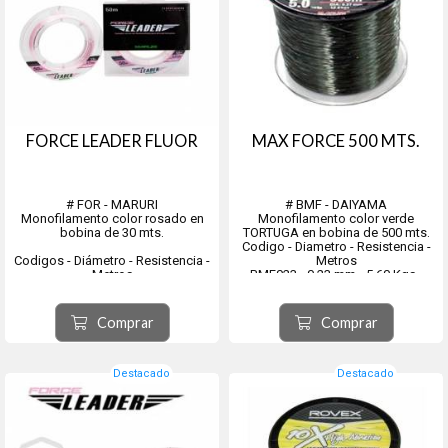
FORCE LEADER FLUOR
MAX FORCE 500 MTS.
# FOR - MARURI
# BMF - DAIYAMA
Monofilamento color rosado en
Monofilamento color verde
bobina de 30 mts.
TORTUGA en bobina de 500 mts.
Codigo - Diametro - Resistencia -
Codigos - Diámetro - Resistencia -
Metros
Metros
BMF023 - 0.23 mm - 5.60 Kgs -
#FOR155730 - 0.31 mm - 6.30 Kgs -
500Mts
50Mts
BMF026 - 0.26 mm - 7.80 Kgs -
#FOR155740 - 0.33 mm - 8.10 Kgs -
500Mts
Comprar
Comprar
50Mts
BMF028 - 0.28 mm - 8.40 Kgs -
#FOR155751 - 0.37 mm - 9.00 Kgs -
500Mts
50M...
BMF031 - 0.31 mm - 9.50 Kgs -
500Mts
Destacado
Destacado
...