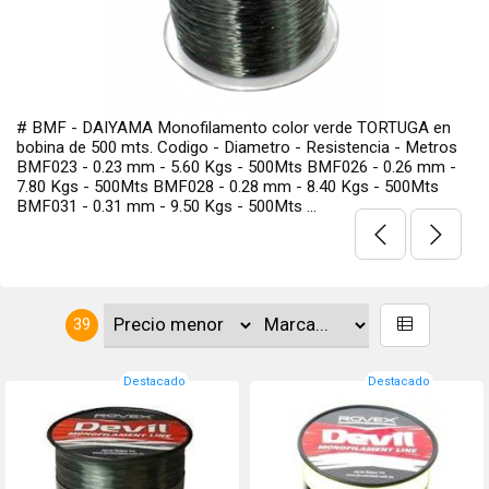
# AKVL - Akami Multifilamento Color verde laguna. Bobina d
150 mts. Súper Sensible al Pique.
39
Destacado
Destacado