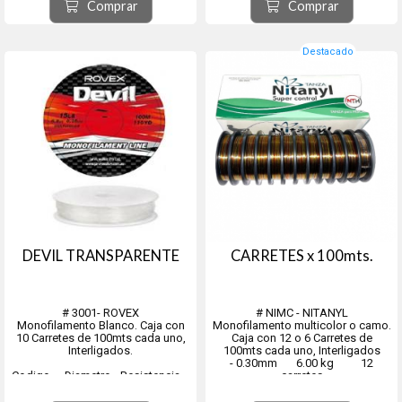
300002 - 0,40 mm - 9,10 Kg. -
Comprar
Comprar
10x100Mts
300003 - 0,45 mm - 11,30 Kg. -
10x100...
Destacado
DEVIL TRANSPARENTE
CARRETES x 100mts.
# 3001- ROVEX
# NIMC - NITANYL
Monofilamento Blanco. Caja con
Monofilamento multicolor o camo.
10 Carretes de 100mts cada uno,
Caja con 12 o 6 Carretes de
Interligados.
100mts cada uno, Interligados
- 0.30mm 6.00 kg 12
Codigo - Diametro - Resistencia -
carretes
Metros
- 0.35mm 8.00 kg 12
300125 - 0.30mm - 5.00Kg. -
carretes