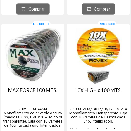
carretes
- 0.40mm 11.00 kg 12
Comprar
Comprar
carretes
- 0.45mm 13.00 kg 12
carretes
- 0.50mm ...
Destacado
Destacado
MAX FORCE 100 MTS.
10X HIGH x 100 MTS.
# TMF - DAIYAMA
# 300012/13/14/15/16/17 - ROVEX
Monofilamento color verde oscuro
Monofilamento Transparente. Caja
(medidas: 0.33, 0.40 y 0.52 en color
con 10 Carretes de 100mts cada
transparente). Caja con 10 Carretes
uno, Interligados.
de 100mts cada uno, Interligados.
Codigo - Diametro - Resistencia -