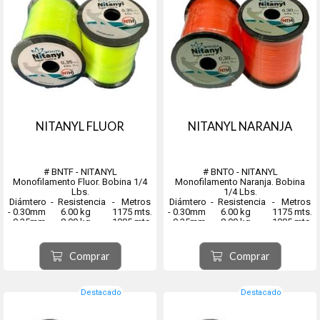
NITANYL FLUOR
NITANYL NARANJA
# BNTF - NITANYL
# BNTO - NITANYL
Monofilamento Fluor. Bobina 1/4
Monofilamento Naranja. Bobina
Lbs.
1/4 Lbs.
Diámtero - Resistencia - Metros
Diámtero - Resistencia - Metros
- 0.30mm 6.00 kg 1175 mts.
- 0.30mm 6.00 kg 1175 mts.
- 0.35mm 8.00 kg 1005 mts.
- 0.35mm 8.00 kg 1005 mts.
- 0.40mm 11.00 kg 770 mts.
- 0.40mm 11.00 kg 770 mts.
- 0.45mm 13.00 kg 610 mts.
- 0.45mm 13.00 kg 610 mts.
- 0.50mm 16.00 kg 490 mt...
- 0.50mm 16.00 kg 490 ...
Comprar
Comprar
Destacado
Destacado