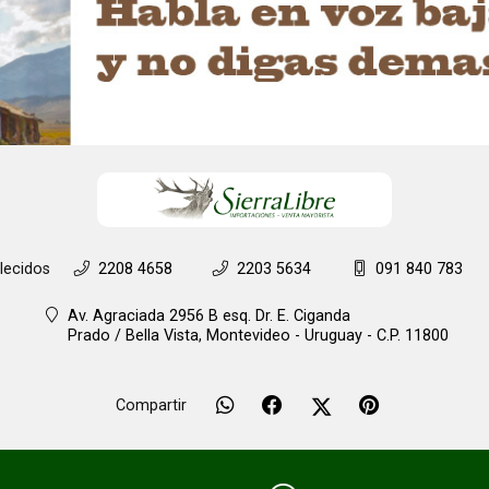
lecidos
2208 4658
2203 5634
091 840 783
Av. Agraciada 2956 B esq. Dr. E. Ciganda
Prado / Bella Vista,
Montevideo - Uruguay - C.P. 11800
Compartir