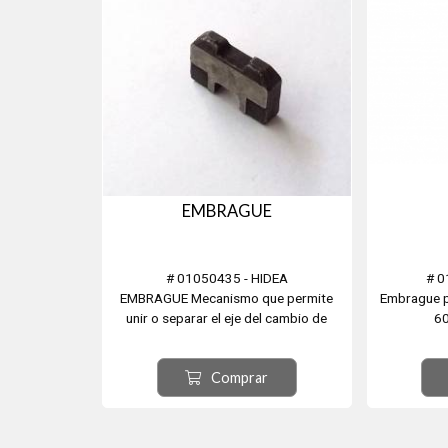
EMBRAGUE
# 01050435 - HIDEA
# 0
EMBRAGUE Mecanismo que permite
Embrague p
unir o separar el eje del cambio de
60
velocidades de un vehículo al
movimiento del motor. Nº 37 - 3.5FHCS
Comprar
- 01050435