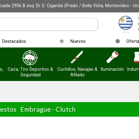
iada 2956 B esq. Dr. E. Ciganda (Prado / Bella Vista, Montevideo - Ur
Destacados
Nuevos
Ofert
s,
Caza, Tiro Deportivo &
Cuchillos, Navajas &
Iluminación
Indum
Seguridad
Afilado
estos
Embrague - Clutch