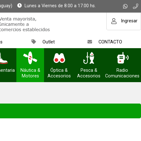
uguay)
Lunes a Viernes de 8.00 a 17.00 hs.
Ingresar
as
Outlet
CONTACTO
entaria
Náutica &
Óptica &
Pesca &
Radio
Motores
Accesorios
Accesorios
Comunicaciones