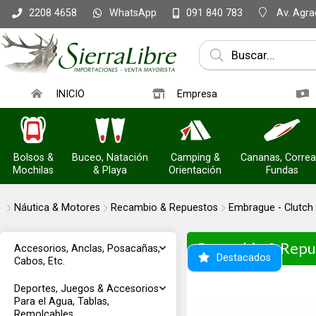
WhatsApp
Av. Agrac
2208 4658
091 840 783
INICIO
Empresa
Bolsos &
Buceo, Natación
Camping &
Cananas, Correa
Mochilas
& Playa
Orientación
Fundas
Náutica & Motores
Recambio & Repuestos
Embrague - Clutch
Recambio & Repu
Accesorios, Anclas, Posacañas,
Destacados
Cabos, Etc.
Deportes, Juegos & Accesorios
Para el Agua, Tablas,
Remolcables