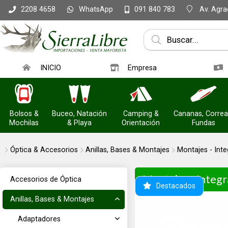
WhatsApp
Av. Agrac
2208 4658
091 840 783
INICIO
Empresa
Bolsos &
Buceo, Natación
Camping &
Cananas, Correa
Mochilas
& Playa
Orientación
Fundas
Óptica & Accesorios
Anillas, Bases & Montajes
Montajes - Inte
Montajes - Integra
Accesorios de Óptica
Destacados
Anillas, Bases & Montajes
Adaptadores