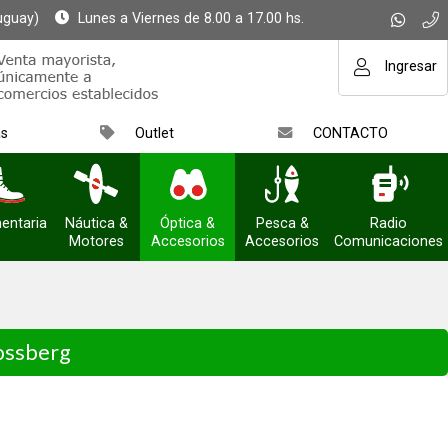
uguay)
Lunes a Viernes de 8.00 a 17.00 hs.
Ingresar
as
Outlet
CONTACTO
entaria
Náutica &
Óptica &
Pesca &
Radio
Motores
Accesorios
Accesorios
Comunicaciones
ossberg