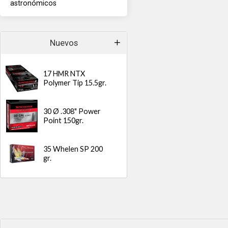
astronómicos
Nuevos
17 HMR NTX
Polymer Tip 15.5gr.
30 Ø .308" Power
Point 150gr.
35 Whelen SP 200
gr.