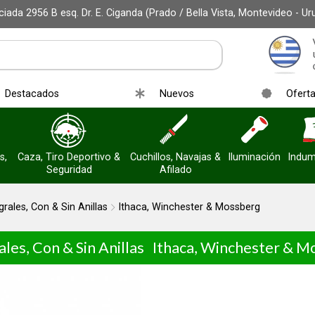
iada 2956 B esq. Dr. E. Ciganda (Prado / Bella Vista, Montevideo - Ur
Destacados
Nuevos
Ofert
s,
Caza, Tiro Deportivo &
Cuchillos, Navajas &
Iluminación
Indum
Seguridad
Afilado
grales, Con & Sin Anillas
Ithaca, Winchester & Mossberg
les, Con & Sin Anillas
Ithaca, Winchester & M