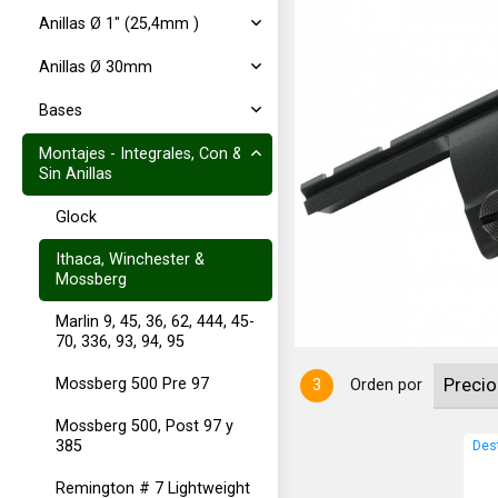
Anillas Ø 1" (25,4mm )
Anillas Ø 30mm
Bases
Montajes - Integrales, Con &
Sin Anillas
ntaje Converta (48310), para:
Glock
Ithaca, Winchester &
Mossberg
Marlin 9, 45, 36, 62, 444, 45-
70, 336, 93, 94, 95
Mossberg 500 Pre 97
3
Orden por
Mossberg 500, Post 97 y
385
Des
Remington # 7 Lightweight