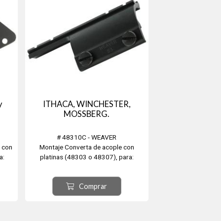
y
ITHACA, WINCHESTER,
MOSSBERG.
# 48310C - WEAVER
, con
Montaje Converta de acople con
a:
platinas (48303 o 48307), para:
RG.
ITHACA, WINCHESTER y MOSSBERG.
Comprar