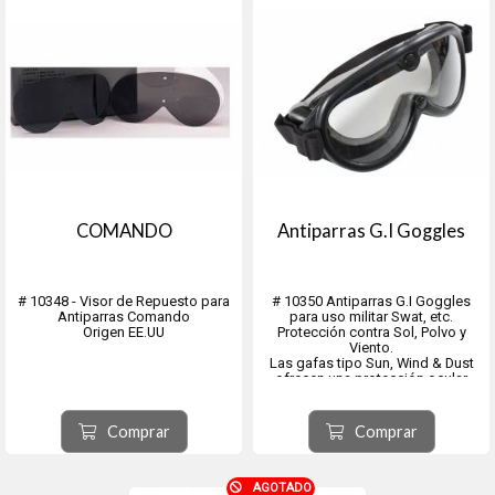
COMANDO
Antiparras G.I Goggles
# 10348 - Visor de Repuesto para
# 10350 Antiparras G.I Goggles
Antiparras Comando
para uso militar Swat, etc.
Origen EE.UU
Protección contra Sol, Polvo y
Viento.
Las gafas tipo Sun, Wind & Dust
ofrecen una protección ocular
óptima frente a los elementos
exteriores.
Las gafas militares vienen con dos
Comprar
Comprar
lentes grises y transparentes no
balísticos intercambiable...
AGOTADO