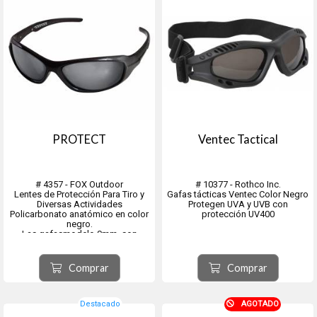
PROTECT
Ventec Tactical
# 4357 - FOX Outdoor
# 10377 - Rothco Inc.
Lentes de Protección Para Tiro y
Gafas tácticas Ventec Color Negro
Diversas Actividades
Protegen UVA y UVB con
Policarbonato anatómico en color
protección UV400
negro.
Las gafasmodelo 9mm. son
perfectas para usar durante las
Livianas y duraderas, cuentan con
actividades deportivas o incluso
un resistente lente
en el campo de tiro.
de policarbonato irrompible con
Comprar
Comprar
un revestimiento antiarañazos.
Destacado
AGOTADO