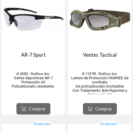
AR-7 Sport
Ventec Tactical
# 4553 - Rothco Inc.
# 11378 - Rothco Inc.
Gafas deportivas AR-7
Lentes de Protección HUMVEE de
Protección UV
combate.
Policarbonato resistente.
De policarbonato Irrompible
Con Tratamiento Anti-Rayones y
Protección UV
Calificación 400. Marco
Termoplástico Resistente
Rígido c/ Respaldo Acolchado.
Comprar
Comprar
Ventilación Superior e Inferior con
correa Ajustable.
Color Verde Oliva - ...
Destacado
Destacado