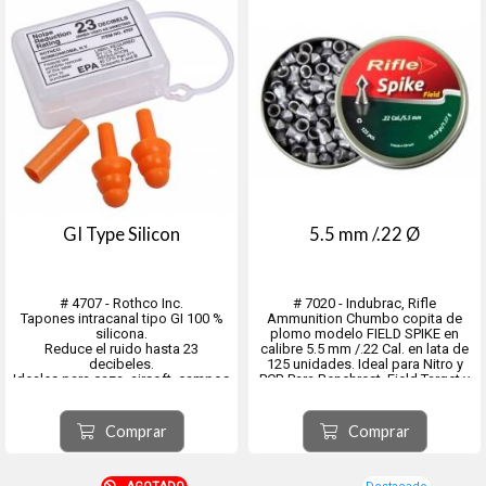
GI Type Silicon
5.5 mm /.22 Ø
# 4707 - Rothco Inc.
# 7020 - Indubrac, Rifle
Tapones intracanal tipo GI 100 %
Ammunition Chumbo copita de
silicona.
plomo modelo FIELD SPIKE en
Reduce el ruido hasta 23
calibre 5.5 mm /.22 Cal. en lata de
decibeles.
125 unidades. Ideal para Nitro y
Ideales para caza, airsoft, campos
PCP. Para Benchrest, Field Target y
de tiro y más.
Siluetas metálicas de hasta 50
Medidas: 32 mm de largo y 15
metros. Diametro real 5.5 mm Peso
mm/6 mm de diámetro.
del proyectil : 1,27 g / 19.59 gr
Comprar
Comprar
Coeficiente bal...