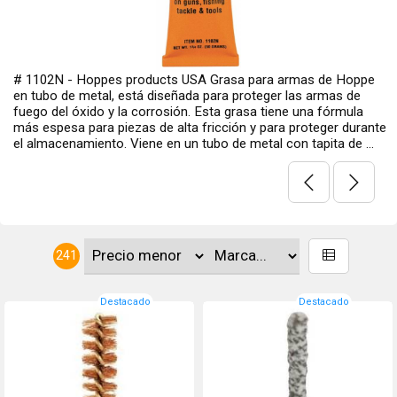
e
SAVAGE - MARK II / 93 SERIES Guión Delantero #17B Item 
700527
nte
.
241
Destacado
Destacado