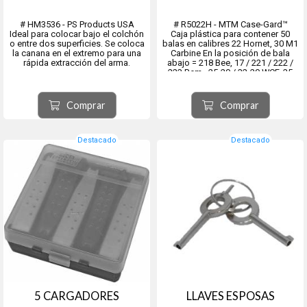
# HM3536 - PS Products USA
# R5022H - MTM Case-Gard™
Ideal para colocar bajo el colchón
Caja plástica para contener 50
o entre dos superficies. Se coloca
balas en calibres 22 Hornet, 30 M1
la canana en el extremo para una
Carbine En la posición de bala
rápida extracción del arma.
abajo = 218 Bee, 17 / 221 / 222 /
223 Rem., 25-20 / 32-20 WCF, 35
WSL.
Comprar
Comprar
Destacado
Destacado
5 CARGADORES
LLAVES ESPOSAS