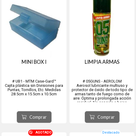
MINI BOX I
LIMPIA ARMAS
# UB1 - MTM Case-Gard™
# 05GUNS - AEROLOM
Cajita plástica sin Divisiones para
Aerosol lubricante multiuso y
Puntas, Tornillos, Etc. Medidas
protector de óxido de todo tipo de
28.5cm x 15.5cm x 10.5cm
armas tanto de fuego como de
aire. Óptima y prolongada acción
residual. No congela a bajas
temperaturas y mantiene su acción
con el calor. Específico para
limpiar y desengrasar superficies.
Comprar
Comprar
Destrabar y lubricar meca...
AGOTADO
Destacado