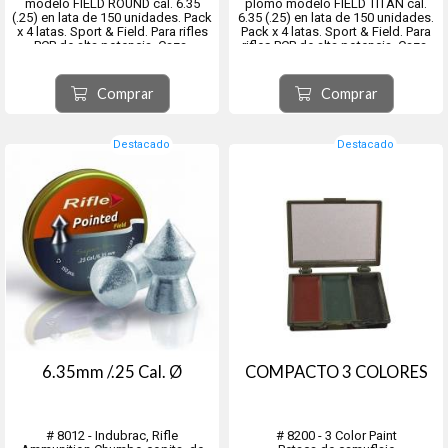
modelo FIELD ROUND cal. 6.35
plomo modelo FIELD TITAN cal.
(.25) en lata de 150 unidades. Pack
6.35 (.25) en lata de 150 unidades.
x 4 latas. Sport & Field. Para rifles
Pack x 4 latas. Sport & Field. Para
PCP de alta potencia. Caza,
rifles PCP de alta potencia. Caza,
Benchrest, Field Target y siluetas
Benchrest, Field Target y siluetas
metálicas. Diametro real 6.35 mm. -
metálicas. Diametro real 6.35 mm
Peso del proyectil 1.71 g / 26.38 gr
Peso del proyectil 33.95 grains /
Comprar
Comprar
Coefici...
2.20 gr...
Destacado
Destacado
6.35mm /.25 Cal. Ø
COMPACTO 3 COLORES
# 8012 - Indubrac, Rifle
# 8200 - 3 Color Paint