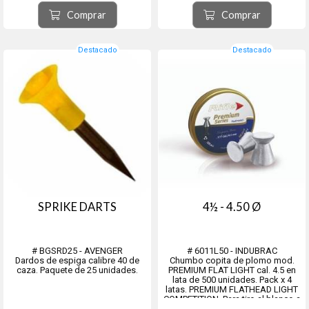
proyectil 19.59 grains / 1.27 grs.
Coeficiente balístico: 0,022
Comprar
Comprar
Distancia máxim...
Destacado
Destacado
SPRIKE DARTS
4½ - 4.50 Ø
# BGSRD25 - AVENGER
# 6011L50 - INDUBRAC
Dardos de espiga calibre 40 de
Chumbo copita de plomo mod.
caza. Paquete de 25 unidades.
PREMIUM FLAT LIGHT cal. 4.5 en
lata de 500 unidades. Pack x 4
latas. PREMIUM FLATHEAD LIGHT
COMPETITION. Para tiro al blanco a
10 metros.