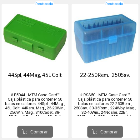
Destacado
Destacado
44Spl, 44Mag, 45L Colt
22-250Rem., 250Sav.
# P5044 - MTM Case-Gard™
# RSS50 - MTM Case-Gard™
Caja plástica para contener 50
Caja plástica para contener 50
balas en calibres: 44Spl., 44Mag.,
balas en calibres 22-250Rem.,
45L Colt, 44Rem. Mag., 25-20Win.,
250Sav., 30-35Rem., 224Wby. Mag.,
256Win. Mag., 310Cadet, 38-
32-40Win., 24Nosler, 22Br.,
40Win., 41Rem. Mag., 41L Colt,
22Cheetah, 22Ppc, 22Rem. Jet.,
44Russian, 44-40Win., 45S&W
22Sav., 220Rus., 224Valkyrie,
Schofield, 460Rowland.
350Legend, 351-401Win., 6mm ppc
USA, 6.8mm Rem. Spl., 6mm BR-
Comprar
Comprar
DX, 6mm Norma BR, 7mm BR, 7.9...