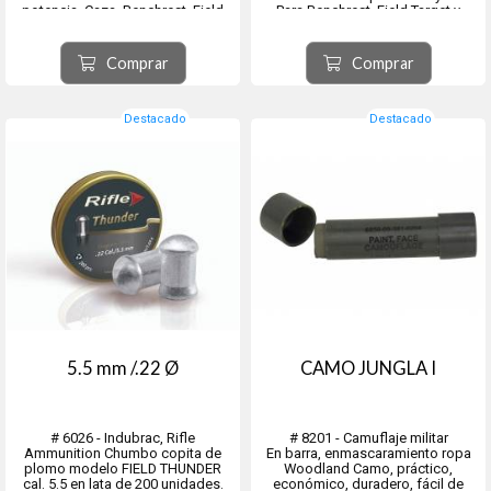
potencia. Caza, Benchrest, Field
Para Benchrest, Field Target y
Target y siluetas metálicas.
Siluetas metálicas de hasta 50
Diametro real 6.35 mm Peso del
metros. Diametro real 4.50 mm. -
proyectil 33.95 grains / 2.20 grs.
Peso del proyectil 13.43 grains /
Comprar
Comprar
Coeficien...
0.87 grs. Co...
Destacado
Destacado
5.5 mm /.22 Ø
CAMO JUNGLA I
# 6026 - Indubrac, Rifle
# 8201 - Camuflaje militar
Ammunition Chumbo copita de
En barra, enmascaramiento ropa
plomo modelo FIELD THUNDER
Woodland Camo, práctico,
cal. 5.5 en lata de 200 unidades.
económico, duradero, fácil de