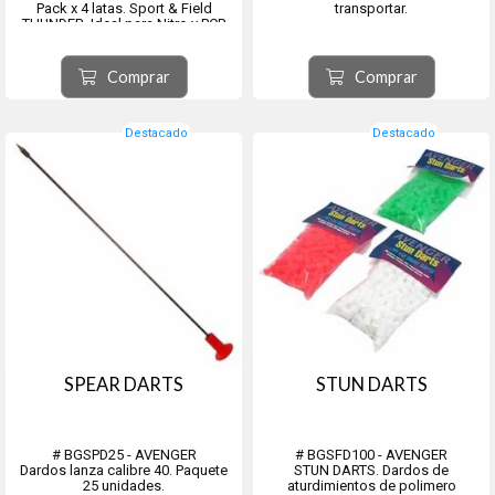
Pack x 4 latas. Sport & Field
transportar.
THUNDER. Ideal para Nitro y PCP.
Para Benchrest, Field Target y
Siluetas metálicas de hasta 100
mts. Diametro real 5.50 mm Peso
Comprar
Comprar
del proyectil 25.30 grains /...
Destacado
Destacado
SPEAR DARTS
STUN DARTS
# BGSPD25 - AVENGER
# BGSFD100 - AVENGER
Dardos lanza calibre 40. Paquete
STUN DARTS. Dardos de
25 unidades.
aturdimientos de polimero