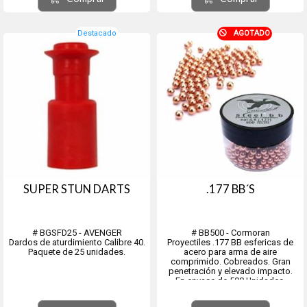
Destacado
AGOTADO
SUPER STUN DARTS
.177 BB´S
# BGSFD25 - AVENGER
# BB500 - Cormoran
Dardos de aturdimiento Calibre 40.
Proyectiles .177 BB esfericas de
Paquete de 25 unidades.
acero para arma de aire
comprimido. Cobreados. Gran
penetración y elevado impacto.
En envase de 500 Unidades.