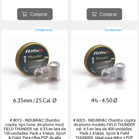
Para tiro al blanco a 10 metros.
10 metros. Diametro real 4.49 mm
Diámetro real 4.48 mm El precio
El precio indicado es por latita.
indicado es por latita. Venta
Venta mínima 4 latitas o múltiplos
Comprar
Comprar
mínima 4 latitas o múltiplos de 4
de 4
Destacado
Destacado
6.35mm /.25 Cal. Ø
4½ - 4.50 Ø
# 8013 - INDUBRAC Chumbo
# 6025 - INDUBRAC Chumbo copita
copita, tipo torre, de plomo mod.
de plomo modelo FIELD THUNDER
FIELD THUNDER cal. 6.35 en lata de
cal. 4.5 en lata de 400 unidades.
150 unidades. Pack x 4 latas. Sport
Pack x 4 latas. Sport & Field
& Field. Para rifles PCP de alta
THUNDER. Ideal para Nitro y PCP.