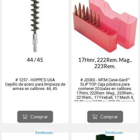
44 / 45
17Hmr, 222Rem. Mag.,
223Rem.
# 1257 - HOPPE'S USA
# J20XS - MTM Case-Gard™
Cepillo de acero para limpieza de
SLIP TOP. Caja plástica para
armas en calibres: 44, 45.
contener 20 balas en calibres:
17Hmr, 222Rem. Mag., 223Rem.,
221Rem., 17 Fireball, 17 Mach 4,
204Ruger, 218Bee, 300 Sherwood,
300 Whisper, 32 Ideal, 32Win.
Comprar
Comprar
Destacado
Destacado