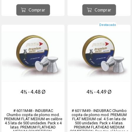
Diametro real 4.50 mm.
Comprar
Comprar
El precio indicado es por latita.
Venta mínima 4 latitas o múltiplos
de 4
Destacado
4½ - 4.48 Ø
4½ - 4.49 Ø
# 6011M48 - INDUBRAC
# 6011M49 - INDUBRAC Chumbo
Chumbo copita de plomo mod.
copita de plomo mod. PREMIUM
PREMIUM FLAT MEDIUM en calibre
FLAT MEDIUM cal. 4.5 en lata de
4.5 lata de 500 unidades. Pack x 4
500 unidades. Pack x 4 latas.
latas. PREMIUM FLATHEAD
PREMIUM FLATHEAD MEDIUM
MEDIUM COMPETITION.
COMPETITION. Para tiro al blanco a