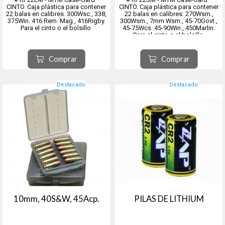
CINTO. Caja plástica para contener
CINTO. Caja plástica para contener
22 balas en calibres. 300Wsc., 338,
22 balas en calibres: 270Wsm.,
375Win. 416 Rem. Mag., 416Rigby.
300Wsm., 7mm Wsm., 45-70Govt.,
Para el cinto o el bolsillo.
45-75Wcs. 45-90Win., 450Marlin.
Para el cinto o el bolsillo.
Comprar
Comprar
Destacado
Destacado
10mm, 40S&W, 45Acp.
PILAS DE LITHIUM