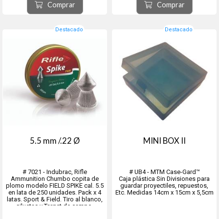
Comprar
Comprar
Destacado
Destacado
5.5 mm /.22 Ø
MINI BOX II
# 7021 - Indubrac, Rifle
# UB4 - MTM Case-Gard™
Ammunition Chumbo copita de
Caja plástica Sin Divisiones para
plomo modelo FIELD SPIKE cal. 5.5
guardar proyectiles, repuestos,
en lata de 250 unidades. Pack x 4
Etc. Medidas 14cm x 15cm x 5,5cm
latas. Sport & Field. Tiro al blanco,
siluetas y Target de campo.
Diametro real 5.50 mm. - Peso del