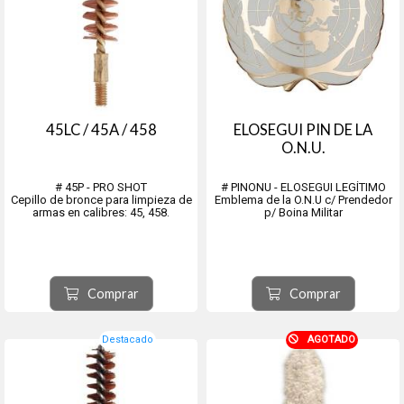
45LC / 45A / 458
ELOSEGUI PIN DE LA
O.N.U.
# 45P - PRO SHOT
# PINONU - ELOSEGUI LEGÍTIMO
Cepillo de bronce para limpieza de
Emblema de la O.N.U c/ Prendedor
armas en calibres: 45, 458.
p/ Boina Militar
Comprar
Comprar
Destacado
AGOTADO