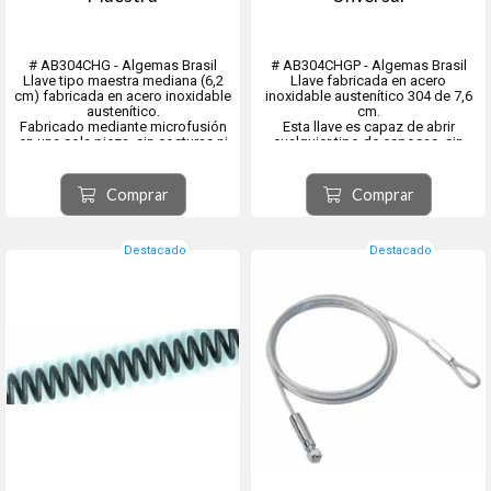
# AB304CHG - Algemas Brasil
# AB304CHGP - Algemas Brasil
Llave tipo maestra mediana (6,2
Llave fabricada en acero
cm) fabricada en acero inoxidable
inoxidable austenítico 304 de 7,6
austenítico.
cm.
Fabricado mediante microfusión
Esta llave es capaz de abrir
en una sola pieza, sin costuras ni
cualquier tipo de esposas, sin
soldaduras.
importar marca o modelo.
El precio es por una sola llave
Además, proporciona una mayor
facilidad de manejo a la hora de
Comprar
Comprar
abrir las esposas.
El precio es por una sola llave
Destacado
Destacado