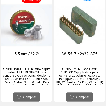
AGOTADO
Destacado
5.5 mm /.22 Ø
38-55, 7,62x39, 375
# 7028 - INDUBRAC Chumbo copita
# J20M - MTM Case-Gard™
modelo FIELD DESTROYER con
SLIP TOP. Caja plástica para
centro elevado en punta, de plomo
contener 20 balas en calibres:
cal. 5.5 en lata de 125 unidades.
219 Zipper, 20 / 22 / 24 Nosler, 22
Pack x 4 latas. Sport & Field. Para
BR, 22 Cheetah, 22 PPC, 22 Sav. HP,
caza, siluetas y Field Target, hasta
22 Rem Jet, 220 Rus., 224 Valkyrie,
50 metros. Plomo de Penetración y
250 / 300 / 303 Sav., 30 / 35 Rem.,
Expansión. Diametro real 5.50 mm.
30 Rem. AR, 32-40 / 375 / 38-55
- Peso del proyectil 16.66 grain...
Win., 401 Win. S.L.,
Comprar
Comprar
445 Super Mag....