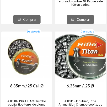
reforzado calibre 40. Paquete de
100 unidades.
Comprar
Comprar
Destacado
Destacado
6.35mm /.25 Cal. Ø
6.35mm / .25 Ø
# 8010 - INDUBRAC Chumbo
# 8011 - Indubrac, Rifle
copita, tipo torre, de plomo
Ammunition Chumbo copita, de