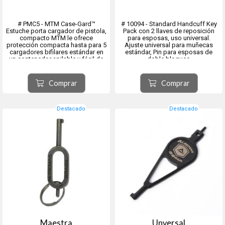
# PMC5 - MTM Case-Gard™
# 10094 - Standard Handcuff Key
Estuche porta cargador de pistola,
Pack con 2 llaves de reposición
compacto MTM le ofrece
para esposas, uso universal.
protección compacta hasta para 5
Ajuste universal para muñecas
cargadores bifilares estándar en
estándar, Pin para esposas de
un contenedor apilable y fácil de
doble bloqueo
ver. Proteje
Comprar
Comprar
Destacado
Destacado
Maestra
Unversal