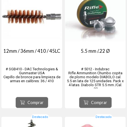
12mm / 36mm / 410 / 45LC
5.5 mm /.22 Ø
# SGB410 - DAC Technologies &
# 5012 - Indubrac
Gunmaster USA
Rifle Ammunition Chumbo copita
Cepillo de bronce para limpieza de
de plomo modelo DIABOLO cal.
armas en calibres: 36 / 410
5.5 en lata de 125 unidades. Pack x
4 latas. Diabolo STR 5.5 mm /Cal.
.22
Para varios usos como caza, tiro al
blanco. Mejor rendimiento hasta
25 metros
Comprar
Comprar
- Diametro real 5.50 mm.
- Peso del proyectil 13.9 grains /
0....
Destacado
Destacado