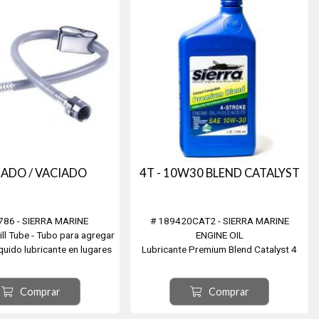
NADO / VACIADO
4T - 10W30 BLEND CATALYST
786 - SIERRA MARINE
# 189420CAT2 - SIERRA MARINE
ill Tube - Tubo para agregar
ENGINE OIL
líquido lubricante en lugares
Lubricante Premium Blend Catalyst 4
mo la pata del motor. Para el
tiempos 10W30 - 946,35 cm³ mpara
lenado de la valvulina. Ideal
motores fuera borda de 4 tiempos
Comprar
Comprar
os pomos de 10oz. Con
enfriados a agua con Catalizador* o sin
adaptadores.
el. Diseñado específicamente para uso