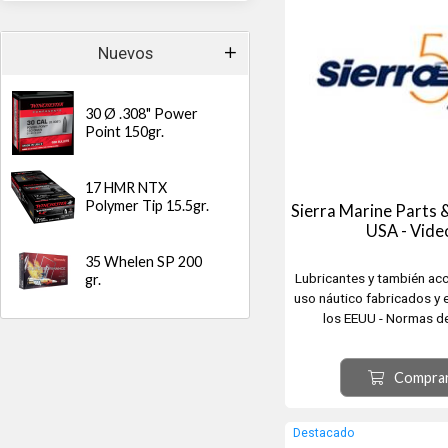
Nuevos
30 Ø .308" Power
Point 150gr.
17 HMR NTX
Polymer Tip 15.5gr.
Sierra Marine Parts &
USA - Vide
35 Whelen SP 200
Lubricantes y también ac
gr.
uso náutico fabricados y
los EEUU - Normas de
internacional NMMA TC-
W, API SL, NMMA FC-W
Compra
Compatible, API GL-5, M
Mack JO-J, API MT-1, 
proposed PG-2,SAE
Destacado