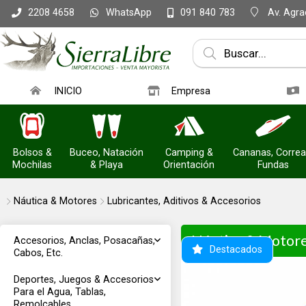
WhatsApp
Av. Agrac
2208 4658
091 840 783
INICIO
Empresa
Bolsos &
Buceo, Natación
Camping &
Cananas, Correa
Mochilas
& Playa
Orientación
Fundas
Náutica & Motores
Lubricantes, Aditivos & Accesorios
Náutica & Motor
Accesorios, Anclas, Posacañas,
Destacados
Cabos, Etc.
Deportes, Juegos & Accesorios
Para el Agua, Tablas,
Remolcables