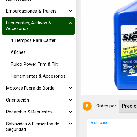
Embarcaciones & Trailers
Lubricantes, Aditivos &
Accesorios
4 Tiempos Para Cárter
Afiches
ine Oil 4 Tiempos 10W40 - 946,35
ón:API C14-Plus/SL; Volvo VDS-3;
Fluido Power Trim & Tilt
ricado y envasado en los EEUU
Herramientas & Accesorios
Motores Fuera de Borda
Orientación
8
Orden por
Recambio & Repuestos
Destacado
Salvavidas & Elementos de
Seguridad