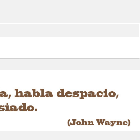
tanto en motores internos como
exteriores con o sin sistemas
catalizadores de ...