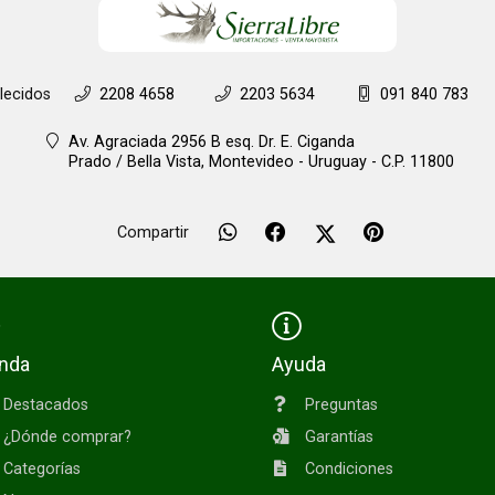
lecidos
2208 4658
2203 5634
091 840 783
Av. Agraciada 2956 B esq. Dr. E. Ciganda
Prado / Bella Vista,
Montevideo - Uruguay - C.P. 11800
Compartir
enda
Ayuda
Destacados
Preguntas
¿Dónde comprar?
Garantías
Categorías
Condiciones