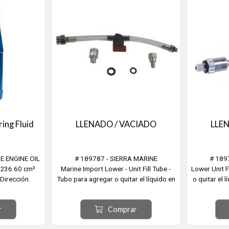
ing Fluid
LLENADO / VACIADO
LLE
E ENGINE OIL
# 189787 - SIERRA MARINE
# 189
- 236.60 cm³
Marine Import Lower - Unit Fill Tube -
Lower Unit F
Dirección.
Tubo para agregar o quitar el líquido en
o quitar el 
trabajo. Los
lugares difíciles como la pata del motor.
difíciles co
tizan un flujo
Para el cambio o rellenado de la
cambio o rel
r
Comprar
taminación
valvulina. Ideal para los pomos de 10oz.
para l
 sistemas
Con adaptadores.