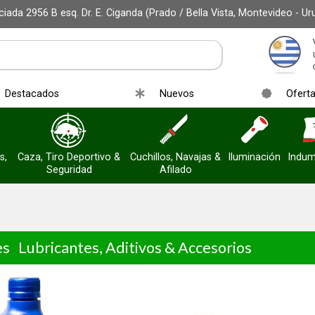
iada 2956 B esq. Dr. E. Ciganda (Prado / Bella Vista, Montevideo - Ur
Destacados
Nuevos
Ofert
s,
Caza, Tiro Deportivo &
Cuchillos, Navajas &
Iluminación
Indum
Seguridad
Afilado
es
Lubricantes, Aditivos & Accesorios