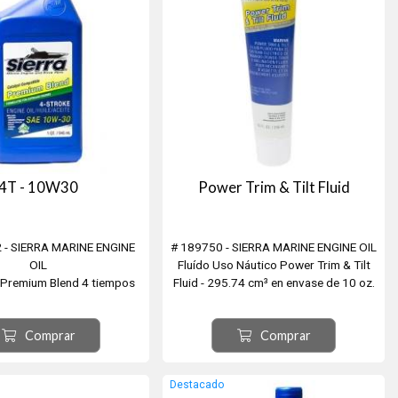
4T - 10W30
Power Trim & Tilt Fluid
 - SIERRA MARINE ENGINE
# 189750 - SIERRA MARINE ENGINE OIL
OIL
Fluído Uso Náutico Power Trim & Tilt
 Premium Blend 4 tiempos
Fluid - 295.74 cm³ en envase de 10 oz.
46,35 cm³ para motores
formulado para los movimientos de
a de 4 tiempos enfriados a
Trim e Inclinación. Desarrollado para
Comprar
Comprar
ic. NMMA FC-W API SL. Para
soportar alta presión de trabajo. Los
s los motores dentro/fuera
aditivos anti-espuma garantizan un flujo
 catalizador. Mezclado solo
uniforme con una contaminación red...
Destacado
s bases del Grupo II junto ...