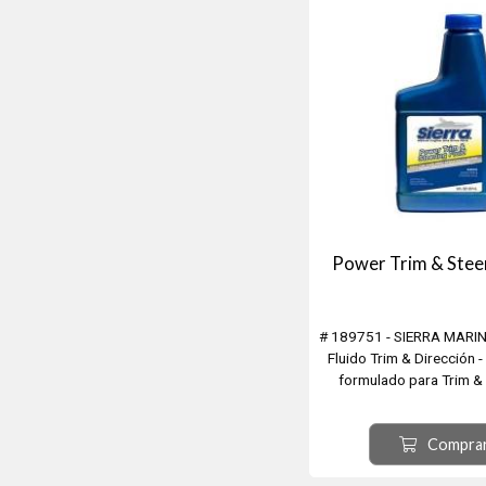
Power Trim & Steer
# 189751 - SIERRA MARIN
Fluido Trim & Dirección 
formulado para Trim & 
Soporta alta presión de 
aditivos anti-espuma garan
Compra
uniforme con una con
reducida del aire en