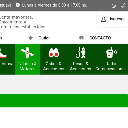
uguay)
Lunes a Viernes de 8.00 a 17.00 hs.
Ingresar
as
Outlet
CONTACTO
entaria
Náutica &
Óptica &
Pesca &
Radio
Motores
Accesorios
Accesorios
Comunicaciones