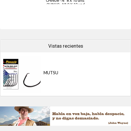
CHINU8 - N° 8 X 10 und.
CHINU9 - N° 9 X 10 und
CHINU11 - Nº 11 X 10 und.
CRIST8 - Nº 8
Vistas recientes
MUTSU