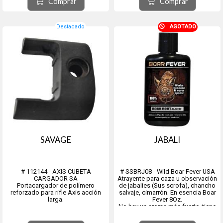
Comprar
Comprar
Modelo BOWHUNTER DEE...
Mmodelo Scrape ...
Destacado
AGOTADO
SAVAGE
JABALI
# 112144 - AXIS CUBETA
# SSBRJ08 - Wild Boar Fever USA
CARGADOR SA
Atrayente para caza u observación
Portacargador de polímero
de jabalíes (Sus scrofa), chancho
reforzado para rifle Axis acción
salvaje, cimarrón. En esencia Boar
larga.
Fever 8Oz.
No hay un aroma más fuerte, tiene
un efecto calmante, por lo que los
suidos simplemente caminan