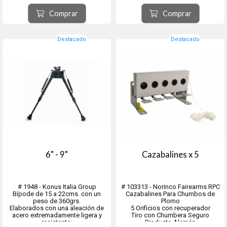
Protección, Vehículos
Presentación en caja de polímero.
Reversible c/Tratamiento UV100%
Ideal para el despiece de armas.
Comprar
Comprar
Destacado
Destacado
6" - 9"
Cazabalines x 5
# 1948 - Konus Italia Group
# 103313 - Norinco Fairearms RPC
Bípode de 15 a 22cms. con un
Cazabalines Para Chumbos de
peso de 360grs.
Plomo
Elaborados con una aleación de
5 Orificios con recuperador
acero extremadamente ligera y
Tiro con Chumbera Seguro
resistente,
Producto Alemán