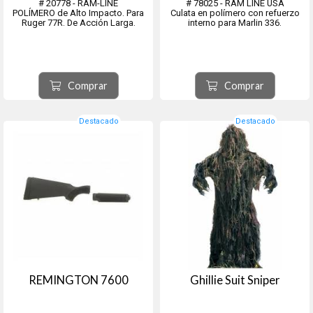
# 20778 - RAM-LINE
# 78025 - RAM LINE USA
POLÍMERO de Alto Impacto. Para
Culata en polímero con refuerzo
Ruger 77R. De Acción Larga.
interno para Marlin 336.
Comprar
Comprar
Destacado
Destacado
REMINGTON 7600
Ghillie Suit Sniper