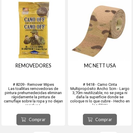
REMOVEDORES
MC NETT USA
# 8209 - Remover Wipes
# 9418 - Camo Cinta
Las toallitas removedoras de
Multipropósito Ancho 5cm - Largo
pintura prehumedecidas eliminan
3,70m reutilizable, no se pega ni
rápidamente la pintura de
daña la superficie donde se
camuflaje sobre la ropa y no dejan
coloque ni lo que cubre - Hecho en
residuos.
los EEUU
Elimina rápida y eficientemente las
cremas y la pintura sólida de
camuflaje de la ropa.
Comprar
Comprar
30 toallitas removedoras de
pintura de camuflaje prehu...