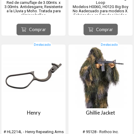
Red de camuflaje de 3.00mts. x
Loop
3.00mts. Antidesgarre, Resistente
Modelos H006G, H012G Big Boy
a la Lluvia y Moho. Tratada para
No Aadecuado para modelos X.
eliminar brillos.
Fabricados en Estados Unidos.
Camuflaje para Sombra Toldo,
Protección, Vehículos Reversible
c/Tratamiento UV100%
Comprar
Comprar
Destacado
Destacado
Henry
Ghillie Jacket
# HL2214L - Henry Repeating Arms
# 95128 - Rothco Inc.