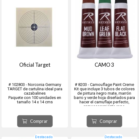
Oficial Target
CAMO 3
# 102803 - Norconia Germany
# 8203 - Camouflage Paint Creme
TARGET de cartulina ideal para
Kit que incluye 3 tubos de colores
cazabalines
de pintura negro mate, marrón
Paquete con 100 unidades en
barro y verde hoja diseñados para
tamaño 14 x 14 cms
hacer el camuflaje perfecto,
enmascaramiento ropa.
Tubo de crema para una fácil
aplicación en la ropa y
almacenamiento.
Comprar
Comprar
Cree el patrón de camuflaje
perfecto con los ...
Destacado
Destacado