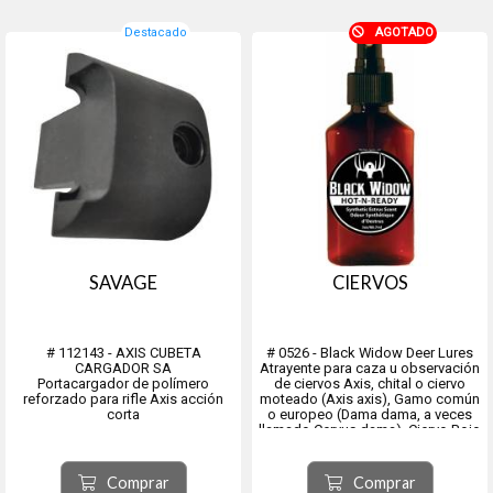
Destacado
AGOTADO
SAVAGE
CIERVOS
# 112143 - AXIS CUBETA
# 0526 - Black Widow Deer Lures
CARGADOR SA
Atrayente para caza u observación
Portacargador de polímero
de ciervos Axis, chital o ciervo
reforzado para rifle Axis acción
moteado (Axis axis​), Gamo común
corta
o europeo (Dama dama, a veces
llamado Cervus dama), Ciervo Rojo
(Cervus elaphus), también llamado
ciervo europeo, ciervo común,
ciervo colorado.
Comprar
Comprar
Modelo Hot-N-Re...