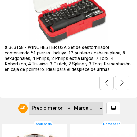
# 0748 - Black Widow Deer Lures Atrayente para caza u
 8
observación de ciervos Axis, chital o ciervo moteado (Axis
), Gamo común o europeo (Dama dama, a veces llamado
ación
Cervus dama), Ciervo Rojo (Cervus elaphus), también lla
ciervo europeo, ciervo común, ciervo colorado. Mmodelo
Scrape ...
40
Destacado
Destacado