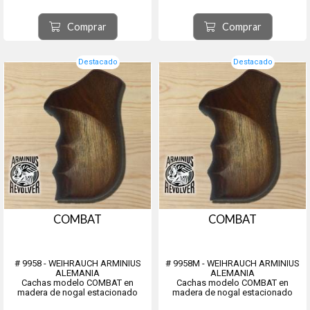
los bípodes tienen un adaptador
Weaver que aceptan la mayor parte
de los fusiles
Comprar
Comprar
Destacado
Destacado
COMBAT
COMBAT
# 9958 - WEIHRAUCH ARMINIUS
# 9958M - WEIHRAUCH ARMINIUS
ALEMANIA
ALEMANIA
Cachas modelo COMBAT en
Cachas modelo COMBAT en
madera de nogal estacionado
madera de nogal estacionado