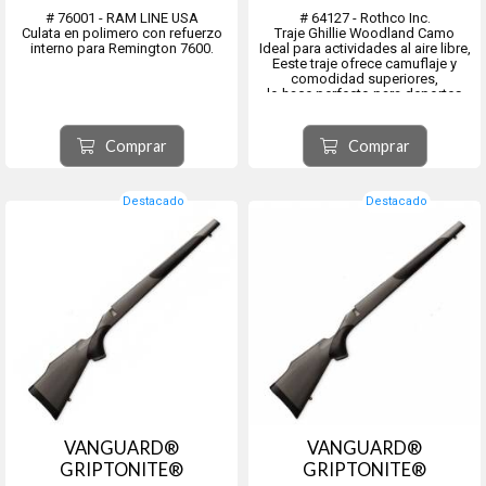
# 76001 - RAM LINE USA
# 64127 - Rothco Inc.
Culata en polimero con refuerzo
Traje Ghillie Woodland Camo
interno para Remington 7600.
Ideal para actividades al aire libre,
Eeste traje ofrece camuflaje y
comodidad superiores,
lo hace perfecto para deportes
recreativos al aire libre,
caza, fotografía de vida silvestre,
cosplay y más.
Comprar
Comprar
Nuestro traje Ghillie viene en un
práct...
Destacado
Destacado
VANGUARD®
VANGUARD®
GRIPTONITE®
GRIPTONITE®