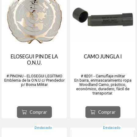
ELOSEGUI PIN DE LA
CAMO JUNGLA I
O.N.U.
# PINONU - ELOSEGUI LEGÍTIMO
# 8201 - Camuflaje militar
Emblema de la O.N.U c/ Prendedor
En barra, enmascaramiento ropa
p/ Boina Militar
Woodland Camo, práctico,
económico, duradero, fácil de
transportar.
Comprar
Comprar
Destacado
Destacado