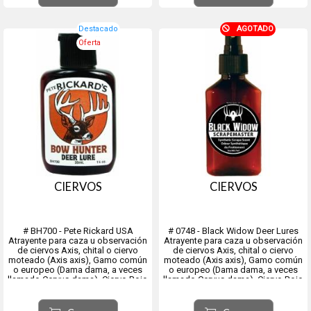
Destacado
AGOTADO
Oferta
CIERVOS
CIERVOS
# BH700 - Pete Rickard USA
# 0748 - Black Widow Deer Lures
Atrayente para caza u observación
Atrayente para caza u observación
de ciervos Axis, chital o ciervo
de ciervos Axis, chital o ciervo
moteado (Axis axis​), Gamo común
moteado (Axis axis​), Gamo común
o europeo (Dama dama, a veces
o europeo (Dama dama, a veces
llamado Cervus dama), Ciervo Rojo
llamado Cervus dama), Ciervo Rojo
(Cervus elaphus), también llamado
(Cervus elaphus), también llamado
ciervo europeo, ciervo común,
ciervo europeo, ciervo común,
ciervo colorado.
ciervo colorado.