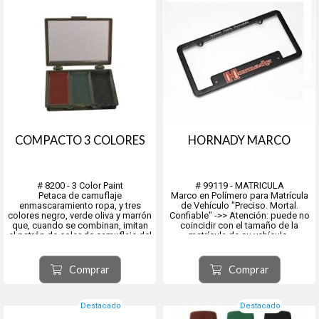
COMPACTO 3 COLORES
HORNADY MARCO
# 8200 - 3 Color Paint
# 99119 - MATRICULA
Petaca de camuflaje
Marco en Polímero para Matrícula
enmascaramiento ropa, y tres
de Vehículo "Preciso. Mortal.
colores negro, verde oliva y marrón
Confiable" ->> Atención: puede no
que, cuando se combinan, imitan
coincidir con el tamaño de la
el patrón de color de camuflaje del
matrícula de su vehículo.
bosque. Ideal para aplicaciones y
caza.
Comprar
Comprar
Destacado
Destacado