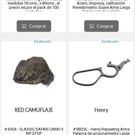
medidas 59 cms., x 89cms., el
Acero, limpieza, calibración.
precio es por el pack de 100
Revestimiento Suave Arma Larga
unidades.
Totalmente Regulable
Producto Alemán
Comprar
Comprar
Destacado
Destacado
RED CAMUFLAJE
Henry
# 6504 - CLASSIC SAFARI CAMO II
# BB23L - Henry Repeating Arms
RIP STOP
Palanca de accionamiento Large