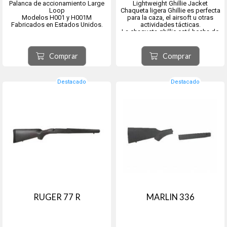
Palanca de accionamiento Large
Lightweight Ghillie Jacket
Loop
Chaqueta ligera Ghillie es perfecta
Modelos H001 y H001M
para la caza, el airsoft u otras
Fabricados en Estados Unidos.
actividades tácticas.
La chaqueta ghillie está hecha de
un material sintético liviano que es
resistente al fuego, al agua y al
moho.
Comprar
Comprar
Destacado
Destacado
RUGER 77 R
MARLIN 336