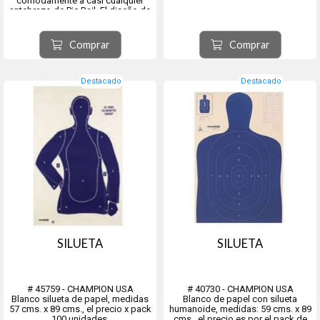
cómodamente a casi cualquier
antebrazo de Pic Rail. El diseño de
aluminio liviano hace que sea fácil
de plegar y dejar en su arma para
facilitar el transporte. El
Comprar
Comprar
despliegue rápid...
Destacado
Destacado
SILUETA
SILUETA
# 45759 - CHAMPION USA
# 40730 - CHAMPION USA
Blanco silueta de papel, medidas
Blanco de papel con silueta
57 cms. x 89 cms., el precio x pack
humanoide, medidas: 59 cms. x 89
100 unidades.
cms., el precio es por el pack de