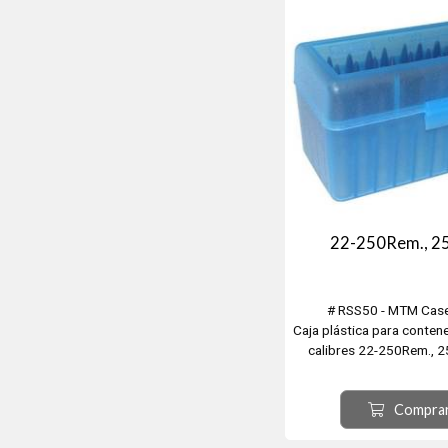
22-250Rem., 25
# RSS50 - MTM Cas
Caja plástica para conten
calibres 22-250Rem., 2
35Rem., 224Wby. Mag.,
24Nosler, 22Br., 22Chee
Compra
22Rem. Jet., 22Sav.,
224Valkyrie, 350Legend,