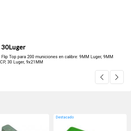
madera Ornamental para Usos Varios con Esquinas Machimbradas
cm
Destacado