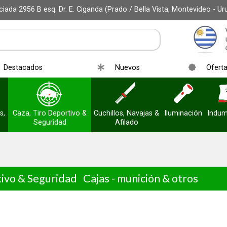
iada 2956 B esq. Dr. E. Ciganda (Prado / Bella Vista, Montevideo - Ur
Destacados
Nuevos
Ofert
s,
Caza, Tiro Deportivo &
Cuchillos, Navajas &
Iluminación
Indum
Seguridad
Afilado
tivo & Seguridad
Cajas - munición & otros