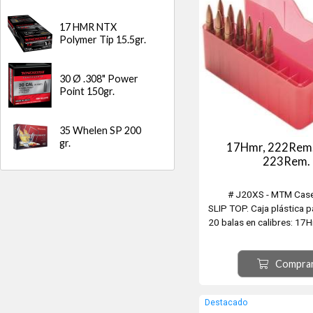
17 HMR NTX
Polymer Tip 15.5gr.
30 Ø .308" Power
Point 150gr.
35 Whelen SP 200
gr.
17Hmr, 222Rem.
223Rem.
# J20XS - MTM Cas
SLIP TOP. Caja plástica 
20 balas en calibres: 17
Mag., 223Rem., 221Rem., 1
Mach 4, 204Ruger, 21
Compra
Sherwood, 300 Whisper,
32Win.
Destacado