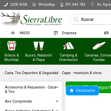
WhatsApp
Av. Agrac
2208 4658
091 840 783
INICIO
Empresa
Bolsos &
Buceo, Natación
Camping &
Cananas, Correa
Mochilas
& Playa
Orientación
Fundas
Caza, Tiro Deportivo & Seguridad
Cajas - munición & otros
Caza, Tiro Depor
Accesorios & Repuestos - Caza
Destacados
& Tiro
Aire Comprimido