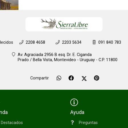
lecidos
2208 4658
2203 5634
091 840 783
Av. Agraciada 2956 B esq. Dr. E. Ciganda
Prado / Bella Vista,
Montevideo - Uruguay - C.P. 11800
Compartir
enda
Ayuda
Destacados
Preguntas