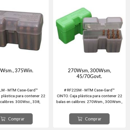
45 Super Mag....
Wsm., 375Win.
270Wsm, 300Wsm,
45/70Govt.
LM - MTM Case-Gard™
# RF22SM - MTM Case-Gard™
 plástica para contener 22
CINTO. Caja plástica para contener 22
 calibres. 300Wsc., 338,
balas en calibres: 270Wsm., 300Wsm.,
 Rem. Mag., 416Rigby. Para
7mm Wsm., 45-70Govt., 45-75Wcs. 45-
 cinto o el bolsillo.
90Win., 450Marlin. Para el cinto o el
Comprar
Comprar
bolsillo.