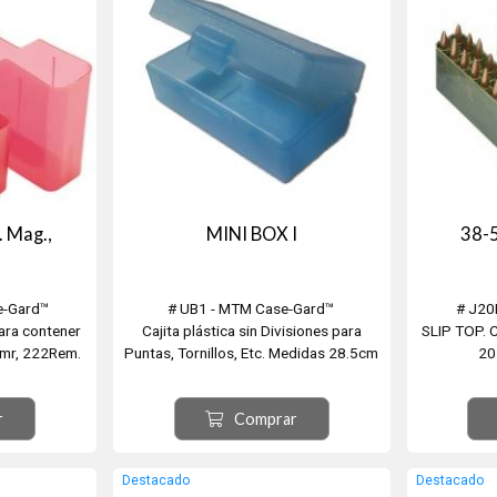
 Mag.,
MINI BOX I
38-5
e-Gard™
# UB1 - MTM Case-Gard™
# J20
para contener
Cajita plástica sin Divisiones para
SLIP TOP. C
Hmr, 222Rem.
Puntas, Tornillos, Etc. Medidas 28.5cm
20
7 Fireball, 17
x 15.5cm x 10.5cm
219 Zipper, 
8Bee, 300
22 Cheeta
r
Comprar
 32 Ideal,
Rem Jet, 22
300 / 303 S
AR, 32-40 /
Destacado
Destacado