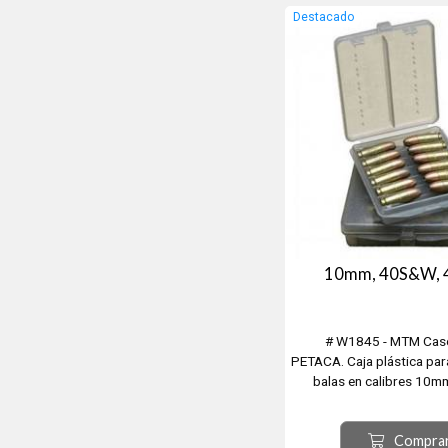
6mm ppc USA, 6.8mm Rem
Destacado
BR-DX, 6mm Norma BR, 7m
10mm, 40S&W, 
# W1845 - MTM Cas
PETACA. Caja plástica par
balas en calibres 10
45Acp.
Compra