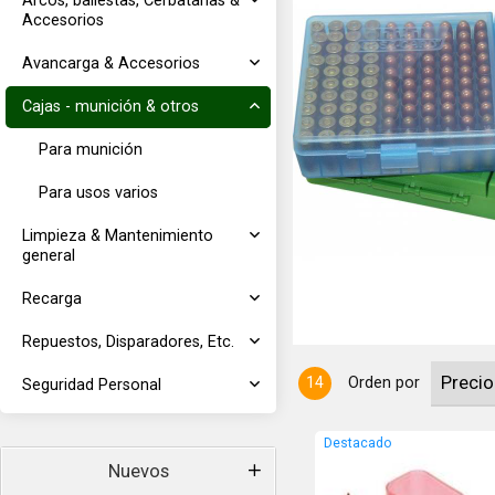
Arcos, ballestas, Cerbatanas &
Accesorios
Avancarga & Accesorios
Cajas - munición & otros
Para munición
Para usos varios
iciones en calibre: 9MM Luger, 9MM
Limpieza & Mantenimiento
general
Recarga
Repuestos, Disparadores, Etc.
14
Orden por
Seguridad Personal
Destacado
Nuevos