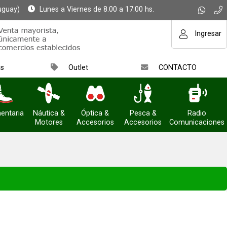
uguay)
Lunes a Viernes de 8.00 a 17.00 hs.
Ingresar
as
Outlet
CONTACTO
entaria
Náutica &
Óptica &
Pesca &
Radio
Motores
Accesorios
Accesorios
Comunicaciones