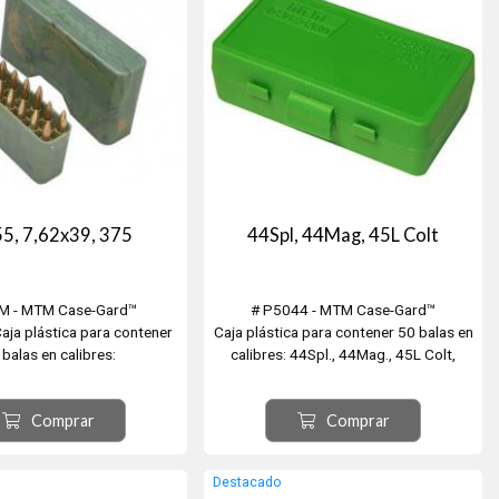
5, 7,62x39, 375
44Spl, 44Mag, 45L Colt
M - MTM Case-Gard™
# P5044 - MTM Case-Gard™
aja plástica para contener
Caja plástica para contener 50 balas en
 balas en calibres:
calibres: 44Spl., 44Mag., 45L Colt,
20 / 22 / 24 Nosler, 22 BR,
44Rem. Mag., 25-20Win., 256Win. Mag.,
h, 22 PPC, 22 Sav. HP, 22
310Cadet, 38-40Win., 41Rem. Mag.,
Comprar
Comprar
0 Rus., 224 Valkyrie, 250 /
41L Colt, 44Russian, 44-40Win., 45S&W
av., 30 / 35 Rem., 30 Rem.
Schofield, 460Rowland.
 375 / 38-55 Win., 401 Win.
Destacado
S.L.,