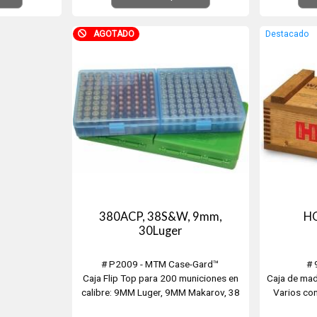
AGOTADO
Destacado
380ACP, 38S&W, 9mm,
H
30Luger
# P2009 - MTM Case-Gard™
# 
Caja Flip Top para 200 municiones en
Caja de ma
calibre: 9MM Luger, 9MM Makarov, 38
Varios co
S&W, 38 Short, 380 ACP, 30 Luger,
Mide 33