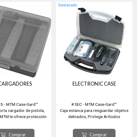
Destacado
 CARGADORES
ELECTRONIC CASE
5 - MTM Case-Gard™
# SEC - MTM Case-Gard™
orta cargador de pistola,
Caja estanca para resguardar objetos
MTM le ofrece protección
delicados, Protege Artículos
hasta para 5 cargadores
Electrónicos, Máquina de Fotos, GPS,
estándar en un contenedor
etc. Medidas 33cm x 25cm x 8cm
Comprar
Comprar
e y fácil de ver. Proteje