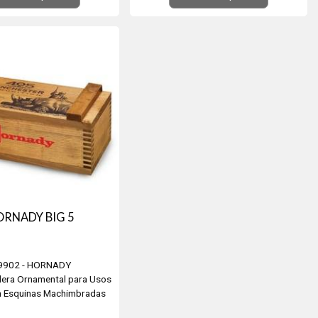
ORNADY BIG 5
9902 - HORNADY
dera Ornamental para Usos
n Esquinas Machimbradas
.5cm x 16cm x 10.5cm