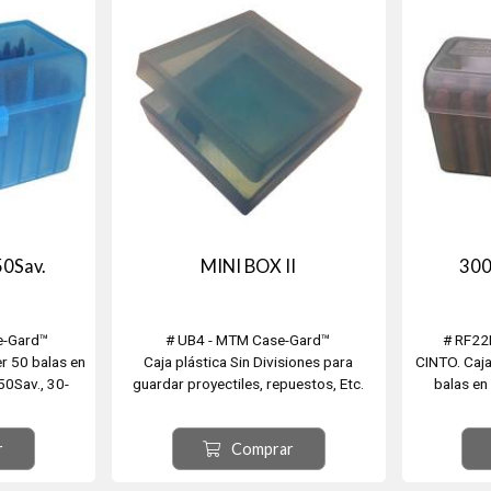
4
0Sav.
MINI BOX II
300
e-Gard™
# UB4 - MTM Case-Gard™
# RF22
er 50 balas en
Caja plástica Sin Divisiones para
CINTO. Caja
50Sav., 30-
guardar proyectiles, repuestos, Etc.
balas en
 32-40Win.,
Medidas 14cm x 15cm x 5,5cm
375Win. 416
tah, 22Ppc,
el
r
Comprar
 220Rus.,
 351-401Win.,