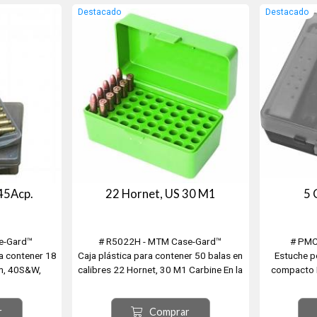
. Spl., 6mm
Destacado
Destacado
m BR, 7.9...
45Acp.
22 Hornet, US 30 M1
5
e-Gard™
# R5022H - MTM Case-Gard™
# PMC
a contener 18
Caja plástica para contener 50 balas en
Estuche p
mm, 40S&W,
calibres 22 Hornet, 30 M1 Carbine En la
compacto 
posición de bala abajo = 218 Bee, 17 /
compacta 
221 / 222 / 223 Rem., 25-20 / 32-20
bifilares 
r
Comprar
WCF, 35 WSL.
apilabl