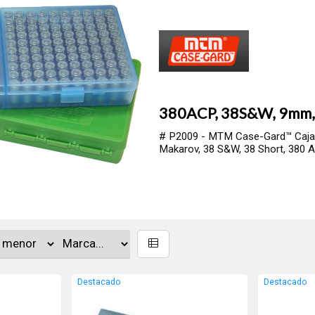
HORNADY BIG 5
# 9902 - HORNADY Caja de 
Mide 33.5cm x 16cm x 10.5
Destacado
Destacado