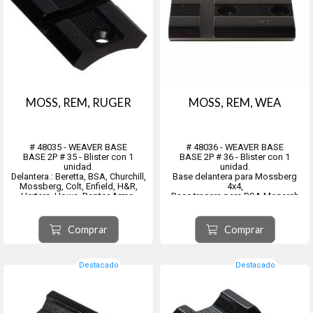
MOSS, REM, RUGER
MOSS, REM, WEA
# 48035 - WEAVER BASE
# 48036 - WEAVER BASE
BASE 2P # 35 - Blister con 1
BASE 2P # 36 - Blister con 1
unidad.
unidad.
Delantera.: Beretta, BSA, Churchill,
Base delantera para Mossberg
Mossberg, Colt, Enfield, H&R,
4x4,
Herters, Howa, Raptor Arms,
Base trasera para BSA Monarch
Remington, Ruger M77, Sauer,
Medium Action y para BSA CF2,
Shilen, Smith & Wesson,
Monarch Long Action, Churchill
Weatherby
Highlander, U9 (Carcasa
Comprar
Comprar
Trasera: Beretta Pintail Slug Gun,
redondeada), Howa 1500 S/A,
Colt Sauer, Sauer 200, Shilen
Howa 1500 L/A, Mossberg 100
Round Receiver...
ATR, 1500, 1700
Mossberg MPV, R...
Destacado
Destacado