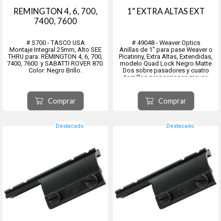
REMINGTON 4, 6, 700,
1" EXTRA ALTAS EXT
7400, 7600
# S700 - TASCO USA
# 49048 - Weaver Optics
Montaje Integral 25mm, Alto SEE
Anillas de 1" para pase Weaver o
THRU para: REMINGTON 4, 6, 700,
Picatinny, Extra Altas, Extendidas,
7400, 7600. y SABATTI ROVER 870.
modelo Quad Lock Negro Matte
Color: Negro Brillo.
Dos sobre pasadores y cuatro
tornillos proporcionan mayor
poder de agarre para estos anillos
livianos totalmente de aluminio.
Los tornillos de cabeza grande
Comprar
Comprar
permiten un desmo...
Destacado
Destacado