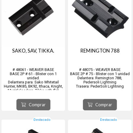
SAKO, SAV, TIKKA.
REMINGTON 788
# 48061 - WEAVER BASE
# 48075 - WEAVER BASE
BASE 2P # 61 - Blister con 1
BASE 2P # 75 - Blister con 1 unidad
unidad.
Delantera: Remington 788,
Delantera para: Sako Whitetail
Pedersoli Lightning
Hunter, MK85, BK92, Ithaca, Knight,
Trasera: PederSoli Lightning
Muzzleloaders, Tikka with flat
receiver, Octagon Barrel or Flat Top
Receivers,Shilen
Trasera para: Sako, Tikka, Savage
Comprar
Comprar
10, 12, and 16 (short actions);
Striker; Pstl; 510,...
Destacado
Destacado