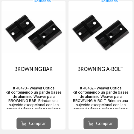
Destacado
Destacado
BROWNING BAR
BROWNING A-BOLT
# 48470 - Weaver Optics
# 48462 - Weaver Optics
Kit conteniendo un par de bases
Kit conteniendo un par de bases
de aluminio Weaver para
de aluminio Weaver para
BROWNING BAR. Brindan una
BROWNING A-BOLT. Brindan una
sujeción excepcional con las
sujeción excepcional con las
armas de fuego más populares
armas de fuego más populares
disponibles.
disponibles.
Están fabricados con aluminio de
Están fabricados con aluminio de
calidad aeronáutica según
calidad aeronáutica según
Comprar
Comprar
estándares precisos para resistir
estándares precisos para resistir
un retroceso abusivo sin ag...
un retroceso abusivo sin...