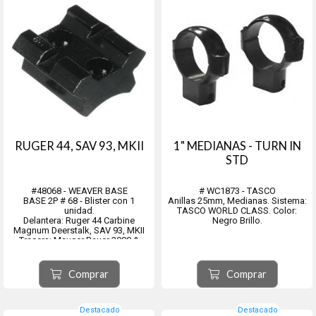
RUGER 44, SAV 93, MKII
1" MEDIANAS - TURN IN
STD
#48068 - WEAVER BASE
# WC1873 - TASCO
BASE 2P # 68 - Blister con 1
Anillas 25mm, Medianas. Sistema:
unidad.
TASCO WORLD CLASS. Color:
Delantera: Ruger 44 Carbine
Negro Brillo.
Magnum Deerstalk, SAV 93, MKII
Trasera: Mauser Bauer 3000 &
4000, SAV 93, MKII
Comprar
Comprar
Destacado
Destacado