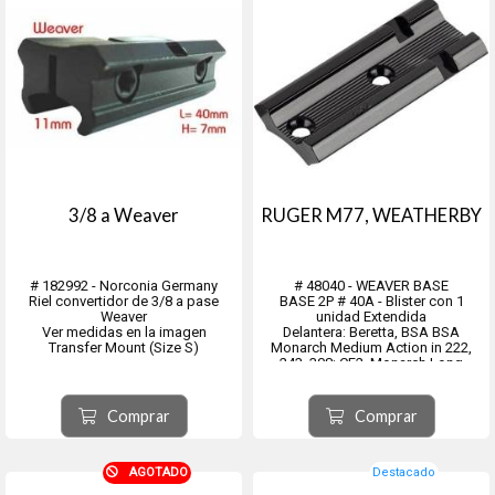
3/8 a Weaver
RUGER M77, WEATHERBY
# 182992 - Norconia Germany
# 48040 - WEAVER BASE
Riel convertidor de 3/8 a pase
BASE 2P # 40A - Blister con 1
Weaver
unidad Extendida
Ver medidas en la imagen
Delantera: Beretta, BSA BSA
Transfer Mount (Size S)
Monarch Medium Action in 222,
243, 308; CF2, Monarch Long
Action in 7mm, 270, 30-06,
Churchill, Mossberg 100 ATR, 1500,
1700, Colt, Enfield with receiver cut
Comprar
Comprar
down like Remington 721, H&R
317, 322, Her...
AGOTADO
Destacado