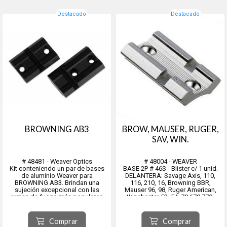
Destacado
Destacado
BROWNING AB3
BROW, MAUSER, RUGER,
SAV, WIN.
# 48481 - Weaver Optics
# 48004 - WEAVER
Kit conteniendo un par de bases
BASE 2P # 46S - Blister c/ 1 unid.
de aluminio Weaver para
DELANTERA: Savage Axis, 110,
BROWNING AB3. Brindan una
116, 210, 16, Browning BBR,
sujeción excepcional con las
Mauser 96, 98, Ruger American,
armas de fuego más populares
Winchester 52, 54, 70,670,770.
disponibles.
TRASERA: Savage Axis, 110, 116,
Están fabricados con aluminio de
210, 16, Winchester 52, Ruger
calidad aeronáutica según
American
Comprar
Comprar
estándares precisos para resistir