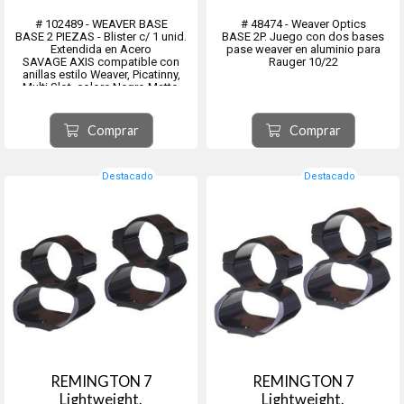
# 102489 - WEAVER BASE
# 48474 - Weaver Optics
BASE 2 PIEZAS - Blister c/ 1 unid.
BASE 2P. Juego con dos bases
Extendida en Acero
pase weaver en aluminio para
SAVAGE AXIS compatible con
Rauger 10/22
anillas estilo Weaver, Picatinny,
Multi Slot, colore Negro Matte.
Incluye tornillos #102491.
Antes de Junio 2021 - Tornillo 6-48
Comprar
Comprar
(finos)
Despues de Junio 2021 - Tornillo 8-
40 (gruesos de 4...
Destacado
Destacado
REMINGTON 7
REMINGTON 7
Lightweight.
Lightweight.