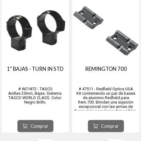
1" BAJAS - TURN IN STD
REMINGTON 700
# WC1872 - TASCO
# 47511 - Redfield Optics USA
Anillas 25mm, Bajas. Sistema:
Kit conteniendo un par de bases
TASCO WORLD CLASS. Color:
de aluminio Redfield para
Negro Brillo.
Rem.700. Brindan una sujeción
excepcional con las armas de
fuego más populares disponibles.
Están fabricados con aluminio de
calidad aeronáutica según
estándares precisos para resistir
Comprar
Comprar
un retroceso abusivo sin...