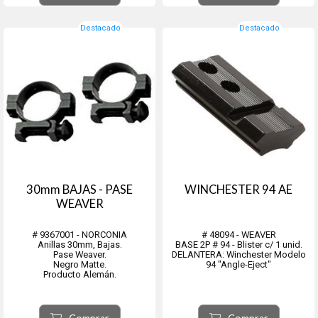
un retroceso abusivo sin ag...
Destacado
Destacado
30mm BAJAS - PASE
WINCHESTER 94 AE
WEAVER
# 9367001 - NORCONIA
# 48094 - WEAVER
Anillas 30mm, Bajas.
BASE 2P # 94 - Blister c/ 1 unid.
Pase Weaver.
DELANTERA: Winchester Modelo
Negro Matte.
94 "Angle-Eject"
Producto Alemán.