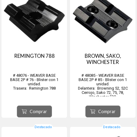
REMINGTON 788
BROWN, SAKO,
WINCHESTER
# 48076 - WEAVER BASE
# 48085 - WEAVER BASE
BASE 2P # 76 - Blister con 1
BASE 2P # 85 - Blister con 1
unidad.
unidad.
Trasera: Remington 788
Delantera: Browning 52, 52C
Cerrojo, Sako 72, 75, 78,
Winchester 520.
TRASERA: Browning 52, 52C
Cerrojo, Sako 72, 75, 78,
Comprar
Comprar
Winchester 520, Ruger 1+, 3+.
Destacado
Destacado