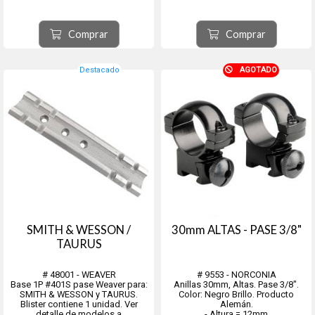
H&R: 155, SB2 Ultra, 925, 158c, 157
HANDY RIFLE: Hornet, Huntsman
Muzzleloader
Comprar
Comprar
Destacado
AGOTADO
SMITH & WESSON /
30mm ALTAS - PASE 3/8"
TAURUS
# 48001 - WEAVER
# 9553 - NORCONIA
Base 1P #401S pase Weaver para:
Anillas 30mm, Altas. Pase 3/8".
SMITH & WESSON y TAURUS.
Color: Negro Brillo. Producto
Blister contiene 1 unidad. Ver
Alemán.
detalle de modelos a
- Altura = 12mm