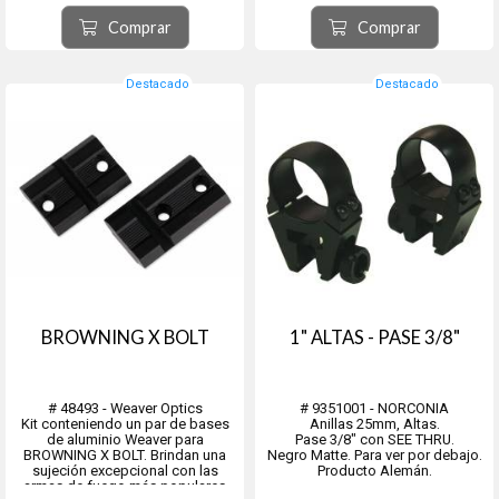
Están fabricados con aluminio de
Están fabricados con aluminio de
calidad aeronáutica según
calidad aeronáutica según
Comprar
Comprar
estándares precisos para resistir
estándares precisos para resistir
un retroceso abusivo sin a...
un retroceso abusivo si...
Destacado
Destacado
BROWNING X BOLT
1" ALTAS - PASE 3/8"
# 48493 - Weaver Optics
# 9351001 - NORCONIA
Kit conteniendo un par de bases
Anillas 25mm, Altas.
de aluminio Weaver para
Pase 3/8" con SEE THRU.
BROWNING X BOLT. Brindan una
Negro Matte. Para ver por debajo.
sujeción excepcional con las
Producto Alemán.
armas de fuego más populares