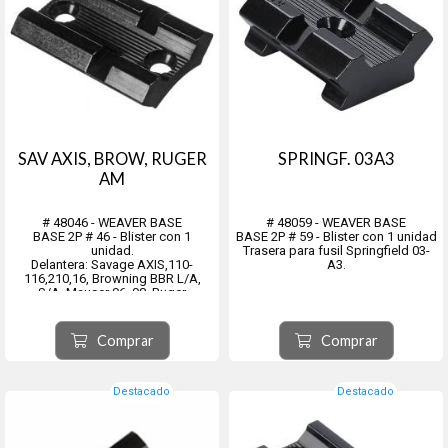
SAV AXIS, BROW, RUGER
SPRINGF. 03A3
AM
# 48046 - WEAVER BASE
# 48059 - WEAVER BASE
BASE 2P # 46 - Blister con 1
BASE 2P # 59 - Blister con 1 unidad
unidad.
Trasera para fusil Springfield 03-
Delantera: Savage AXIS,110-
A3.
116,210,16, Browning BBR L/A,
S/A, Mauser 96, 98, Ruger
American, Winchester 52, 54, 670,
770, Marlin XL7, XS7, X7
Trasera: Savage AXIS,110-
Comprar
Comprar
116,210,16, Ruger American,
Winchester 52 y Stevens 200
Destacado
Destacado