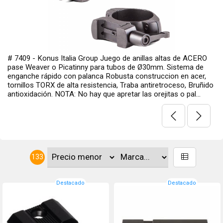
s de ACERO
# 49956 - LEUPOLD USA Anillas 30mm, Medianas. 
stema de
Turn In Std. Color: Negro Matte. ATENCIÓN: Las mi
 en acer,
telescópicas, mecánicas, holográficas, de fibra óptic
eso, Bruñido
o similares, anillas, bases y montajes de cualquier t
o pal...
tienen cambio ni devolución. Son oportunamente re
co...
133
Destacado
Destacado