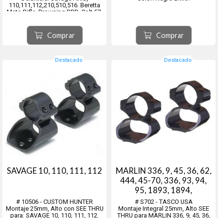
110,111,112,210,510,516. Beretta
Mato Rifle, Browning BBR, Colt 57,
Enfield 70, Marlin MR7,445, Mauser
98,FN96, Ruger American,
Weatherby, Winchester
Comprar
Comprar
52,70,670,770.
Trasera: Savage
AXIS,110FP,10FP,FV, Winches...
Destacado
Destacado
SAVAGE 10, 110, 111, 112
MARLIN 336, 9, 45, 36, 62,
444, 45-70, 336, 93, 94,
95, 1893, 1894,
GLENFIELD 30.
# 10506 - CUSTOM HUNTER
# S702 - TASCO USA
Montaje 25mm, Alto con SEE THRU
Montaje Integral 25mm, Alto SEE
para: SAVAGE 10, 110, 111, 112.
THRU para MARLIN 336, 9, 45, 36,