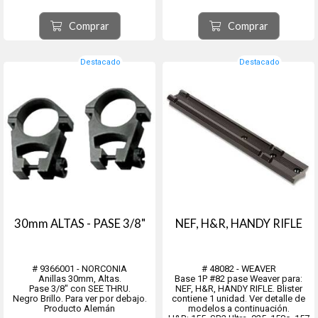
disponibles.
Están fabricados con aluminio de
calidad aeronáutica según
Comprar
Comprar
estándares precisos para resistir
un retroceso abusivo sin...
Destacado
Destacado
30mm ALTAS - PASE 3/8"
NEF, H&R, HANDY RIFLE
# 9366001 - NORCONIA
# 48082 - WEAVER
Anillas 30mm, Altas.
Base 1P #82 pase Weaver para:
Pase 3/8" con SEE THRU.
NEF, H&R, HANDY RIFLE. Blister
Negro Brillo. Para ver por debajo.
contiene 1 unidad. Ver detalle de
Producto Alemán
modelos a continuación.