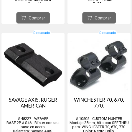
continuación.
- Ø=30mm
SMITH & WESSON: 29, 625, 629, L,
K y N Frame revolvers.
TAURUS: L, K y N Frame revolvers.
Comprar
Comprar
Destacado
Destacado
SAVAGE AXIS, RUGER
WINCHESTER 70, 670,
AMERICAN
770.
# 48227 - WEAVER
# 10505 - CUSTOM HUNTER
BASE 2P # S46 - Blister con una
Montaje 25mm, Alto con SEE THRU
base en acero.
para: WINCHESTER 70, 670, 770.
Delantera: Savage AXIS,
Color: Negro Brillo.