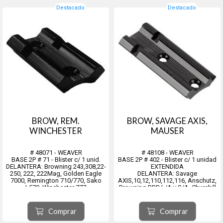
Destacado
Destacado
BROW, REM.
BROW, SAVAGE AXIS,
WINCHESTER
MAUSER
# 48071 - WEAVER
# 48108 - WEAVER
BASE 2P # 71 - Blister c/ 1 unid.
BASE 2P # 402 - Blister c/ 1 unidad
DELANTERA: Browning 243,308,22-
EXTENDIDA
250, 222, 222Mag, Golden Eagle
DELANTERA: Savage
7000, Remington 710/770, Sako
AXIS,10,12,110,112,116, Anschutz,
L579, Winchester 777
Browning BBR L/A y S/A, Churchill
TRASERA: Parker-Hale 2600,
950,950C,972, Marlin
Midland, Winchester 777, Golden
455,XL7,XS7,X7, Mauser 98,410,
Eagle 7000, Remington 710/770
Musgrave Mark I,II,III,IV, Parker-Hale
Comprar
Comprar
1000,1000C,1100,1200,1700, Colt
57, Cooey, Enfield, Winc...