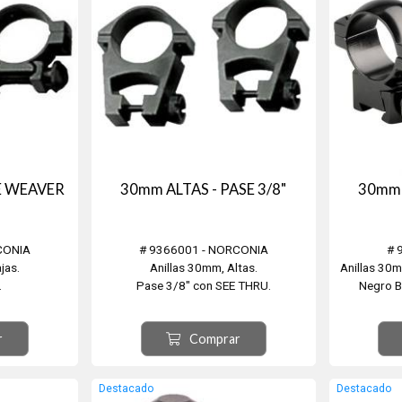
E WEAVER
30mm ALTAS - PASE 3/8"
30mm 
CONIA
# 9366001 - NORCONIA
# 
jas.
Anillas 30mm, Altas.
Anillas 30m
.
Pase 3/8" con SEE THRU.
Negro B
.
Negro Brillo. Para ver por debajo.
án.
Producto Alemán
r
Comprar
Destacado
Destacado