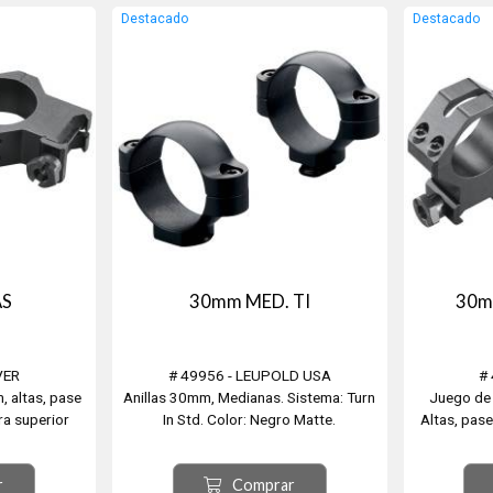
ntioxidación.
Traba antiretroceso, Bruñido
- Con recoi
Destacado
Destacado
las orejitas o
antioxidación.
- Fabricados
NOTA: No hay que apretar las oreji...
- Pro
AS
30mm MED. TI
30m
VER
# 49956 - LEUPOLD USA
#
, altas, pase
Anillas 30mm, Medianas. Sistema: Turn
Juego de
a superior
In Std. Color: Negro Matte.
Altas, pas
ra 4 tornillos,
superior ali
ATENCIÓN: Las miras telescópicas,
tor
r
Comprar
mecánicas, holográficas, de fibra