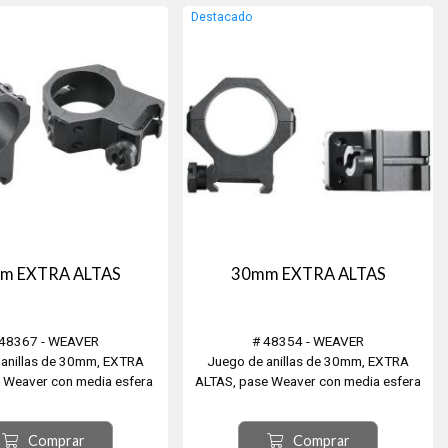
l stop (ideal Nitro Pistón.)
Destacado
 en aluminio aeronáutico de
alta resistencia.
teccion interior par...
m EXTRA ALTAS
30mm EXTRA ALTAS
 48367 - WEAVER
# 48354 - WEAVER
 anillas de 30mm, EXTRA
Juego de anillas de 30mm, EXTRA
e Weaver con media esfera
ALTAS, pase Weaver con media esfera
vianada de 4 orificios para 4
superior alivianada de 6 orificios para 6
nillos, negro matte.
tornillos, negro matte.
Comprar
Comprar