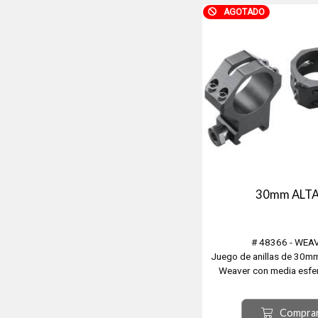
antiretroceso, Bruñido a
AGOTADO
NOTA: No hay que apretar 
pal...
30mm ALT
# 48366 - WEA
Juego de anillas de 30mm
Weaver con media esfer
alivianada de 4 orificios pa
negro matte.
Compra