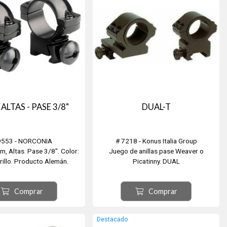
ALTAS - PASE 3/8"
DUAL-T
9553 - NORCONIA
# 7218 - Konus Italia Group
m, Altas. Pase 3/8". Color:
Juego de anillas pase Weaver o
rillo. Producto Alemán.
Picatinny. DUAL
- Altura = 12mm
tanto para tubos tanto de Ø30mm.
- Ø=30mm
como de 25,4mm. (1”).
Comprar
Comprar
Con aro interior para adaptar ambas
medidas. Doble diámetro. Una de ellas
extendida.
Destacado
DATOS TECNICOS