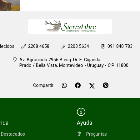
lecidos
2208 4658
2203 5634
091 840 783
Av. Agraciada 2956 B esq. Dr. E. Ciganda
Prado / Bella Vista,
Montevideo - Uruguay - C.P. 11800
Compartir
enda
Ayuda
Destacados
Preguntas