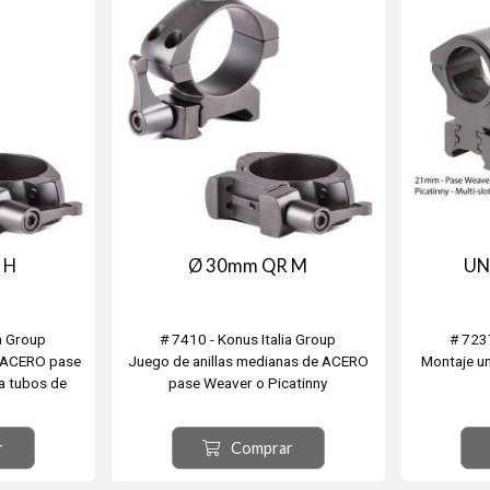
 H
Ø 30mm QR M
UN
ia Group
# 7410 - Konus Italia Group
# 7237
e ACERO pase
Juego de anillas medianas de ACERO
Montaje un
a tubos de
pase Weaver o Picatinny
nche rápido
para tubos de Ø30mm. Sistema de
Con riel 
enganche rápido con palanca,
r
Comprar
cer, tornillos
Robusta construccion en acer, tornillos
- Apto Wea
cia, Traba
TORX de alta resistencia.
- A