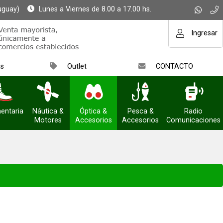
uguay)
Lunes a Viernes de 8.00 a 17.00 hs.
Ingresar
as
Outlet
CONTACTO
entaria
Náutica &
Óptica &
Pesca &
Radio
Motores
Accesorios
Accesorios
Comunicaciones