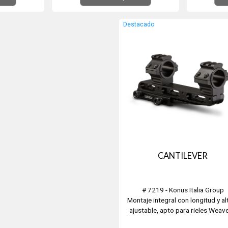
óptica, de láser, o similares, anillas,
bases y montajes de cualquier tipo: no
Destacado
tienen cambio ni devolución. Son
oportunamente revisados y co...
CANTILEVER
# 7219 - Konus Italia Group
Montaje integral con longitud y al
ajustable, apto para rieles Weave
Picatinny