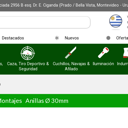
iada 2956 B esq. Dr. E. Ciganda (Prado / Bella Vista, Montevideo - Ur
Destacados
Nuevos
Ofert
s,
Caza, Tiro Deportivo &
Cuchillos, Navajas &
Iluminación
Indum
Seguridad
Afilado
m
Montajes
Anillas Ø 30mm