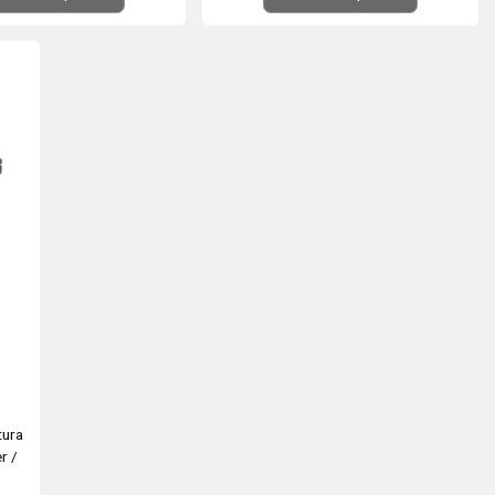
tura
r /