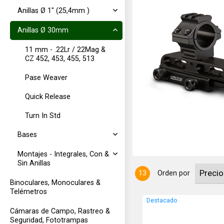
Anillas Ø 1" (25,4mm )
Anillas Ø 30mm
11 mm - .22Lr / 22Mag &
CZ 452, 453, 455, 513
Pase Weaver
Picatinny. DUAL tanto para tubos
ra adaptar ambas medidas. Doble
Quick Release
ro: 22,1mm Aptos para miras
Turn In Std
Bases
Montajes - Integrales, Con &
Sin Anillas
13
Orden por
Binoculares, Monoculares &
Telémetros
Destacado
Cámaras de Campo, Rastreo &
Seguridad, Fototrampas