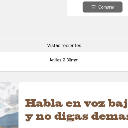
con sitema de fijación integrado 
Comprar
accesorios.
Los anillos internos de adaptació
pueden agregar o quitar para cambi
diámetro interno de una pulgada
30mm.
Dos llaves Al...
Vistas recientes
Anillas Ø 30mm