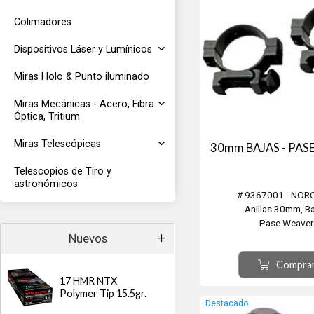
Colimadores
Dispositivos Láser y Lumínicos
Miras Holo & Punto iluminado
Miras Mecánicas - Acero, Fibra
Óptica, Tritium
Miras Telescópicas
30mm BAJAS - PAS
Telescopios de Tiro y
astronómicos
# 9367001 - NOR
Anillas 30mm, Ba
Pase Weaver
Negro Matte
Nuevos
Producto Alem
Compra
17 HMR NTX
Polymer Tip 15.5gr.
Destacado