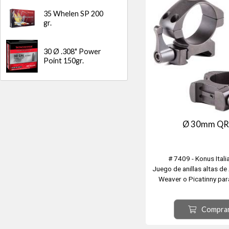
35 Whelen SP 200
gr.
30 Ø .308" Power
Point 150gr.
Ø 30mm QR
# 7409 - Konus Ital
Juego de anillas altas d
Weaver o Picatinny par
Ø30mm. Sistema de enga
con palanca
Compra
Robusta construccion en a
TORX de alta resisten