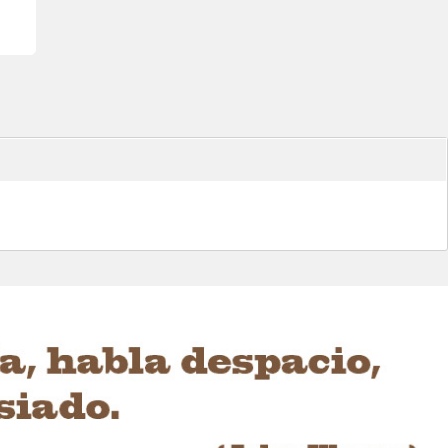
para
n se
ar el
 a