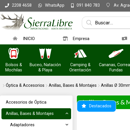
WhatsApp
Av. Agrac
2208 4658
091 840 783
INICIO
Empresa
Bolsos &
Buceo, Natación
Camping &
Cananas, Correa
Mochilas
& Playa
Orientación
Fundas
Óptica & Accesorios
Anillas, Bases & Montajes
Anillas Ø 30m
Anillas, Bases & 
Accesorios de Óptica
Destacados
Anillas, Bases & Montajes
Adaptadores