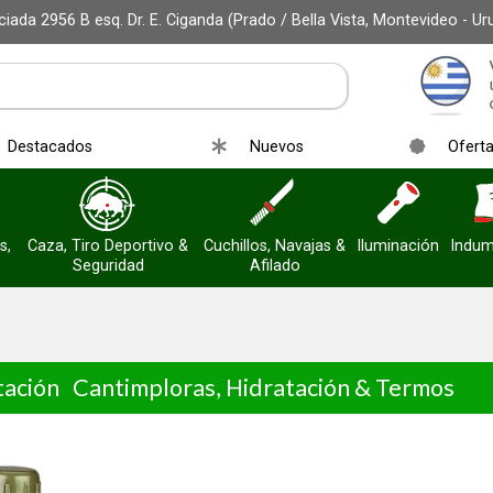
iada 2956 B esq. Dr. E. Ciganda (Prado / Bella Vista, Montevideo - Ur
Destacados
Nuevos
Ofert
s,
Caza, Tiro Deportivo &
Cuchillos, Navajas &
Iluminación
Indum
Seguridad
Afilado
tación
Cantimploras, Hidratación & Termos