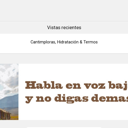
terráqueo y el ancla del USMC
Con licencia oficial del USMC
Vistas recientes
Cantimploras, Hidratación & Termos