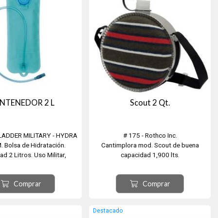
NTENEDOR 2 L
Scout 2 Qt.
BLADDER MILITARY - HYDRA
# 175 - Rothco Inc.
 Bolsa de Hidratación.
Cantimplora mod. Scout de buena
d 2 Litros. Uso Militar,
capacidad 1,900 lts.
Travesías. Supervivencia,
Doble cuerpo y forro Yupik.
olle. Medidas: 46 x 18cm
Comprar
Comprar
e con la Mochila "MEDIUM
TRANSPORT".
Destacado