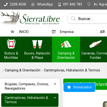
WhatsApp
Av. Agrac
2208 4658
091 840 783
INICIO
Empresa
Bolsos &
Buceo, Natación
Camping &
Cananas, Correa
Mochilas
& Playa
Orientación
Fundas
Camping & Orientación
Cantimploras, Hidratación & Termos
Camping & Orien
Brújulas, Compases, Cronos,
Destacados
Navegadores
Cantimploras, Hidratación &
Termos