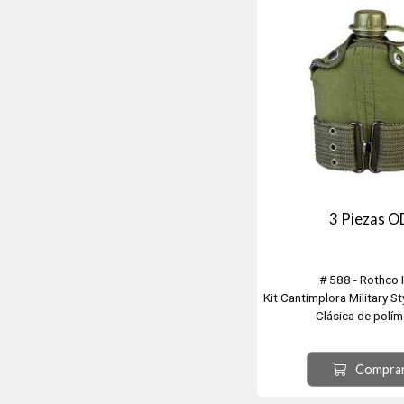
3 Piezas O
# 588 - Rothco I
Kit Cantimplora Military St
Clásica de polím
Con con funda protecto
especial
Compra
Broches y clip para
Incluye Cinto Militar d