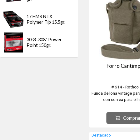
17 HMR NTX
Polymer Tip 15.5gr.
30 Ø .308" Power
Point 150gr.
Forro Cantimp
# 614 - Rothco 
Funda de lona vintage par
con correa para el 
En colores Oliva, Khak
Compra
Destacado