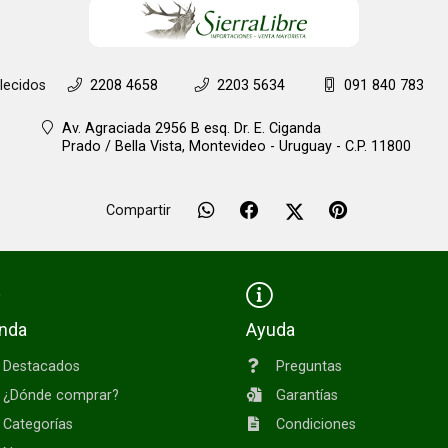
lecidos
2208 4658
2203 5634
091 840 783
Av. Agraciada 2956 B esq. Dr. E. Ciganda
Prado / Bella Vista,
Montevideo - Uruguay - C.P. 11800
Compartir
enda
Ayuda
Destacados
Preguntas
¿Dónde comprar?
Garantías
Categorías
Condiciones