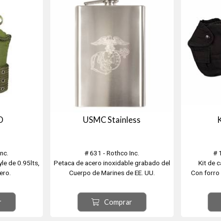
D
USMC Stainless
K
nc.
# 631 - Rothco Inc.
# 
yle de 0.95lts,
Petaca de acero inoxidable grabado del
Kit de 
ero.
Cuerpo de Marines de EE. UU.
Con forro 
ra de tela
Engraved USMC Stainless Steel Flask.
Gibbs.
r
Comprar
 cinto.
Capacidad para hasta 237 ml de líquido
e obsequio.
Logotipo grabado del águila, el globo