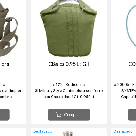
lora
Clásica 0.95 Lt G.I
CO
Inc
# 422 - Rothco Inc.
# 20005 - 
a cantimplora
GI Military Style Cantimplora con forro
SYSTEM.
hombro.
con Capacidad 1Qt. 0.950 lt
Capacida
i y Negra
Aluminio con funda y broches. Incluye
Trekking, 
Clip para Cinto.
Sistema M
r
Comprar
Compatibl
Destacado
Destacado