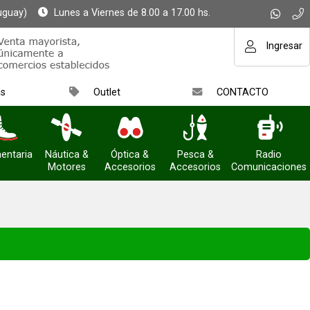
uguay)
Lunes a Viernes de 8.00 a 17.00 hs.
Ingresar
as
Outlet
CONTACTO
entaria
Náutica &
Óptica &
Pesca &
Radio
Motores
Accesorios
Accesorios
Comunicaciones