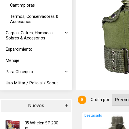
Cantimploras
Termos, Conservadoras &
Accesorios
Carpas, Catres, Hamacas,
Sobres & Accesorios
Esparcimiento
verde oliva y jarro de aluminio.
Menaje
Para Obsequio
Uso Militar / Policial / Scout
8
Orden por
Nuevos
Destacado
35 Whelen SP 200
gr.