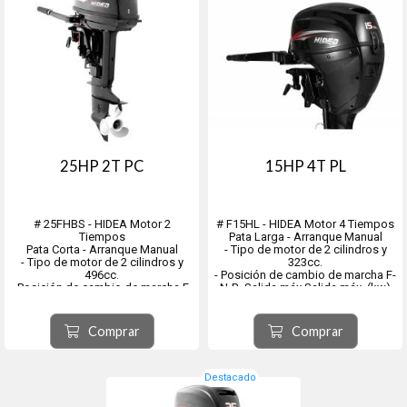
25HP 2T PC
15HP 4T PL
# 25FHBS - HIDEA Motor 2
# F15HL - HIDEA Motor 4 Tiempos
Tiempos
Pata Larga - Arranque Manual
Pata Corta - Arranque Manual
- Tipo de motor de 2 cilindros y
- Tipo de motor de 2 cilindros y
323cc.
496cc.
- Posición de cambio de marcha F-
- Posición de cambio de marcha F-
N-R. Salida máx.Salida máx. (kw)
N-R. Salida máx. (kw) 18
11
- Rango de operación de
- Rango de operación de
aceleración completa (rpm) 4500-
aceleración completa (rpm) 4500-
Comprar
Comprar
5500
5500
- Diámetro*carrera(mm) 72*61
- Diámetro × carrera (mm) 59 × 59
- Largo×Ancho×Alto
- Relación de compresión 9....
S:843×399×1146
Destacado
- Peso ...