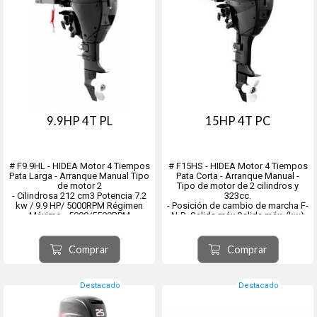
9.9HP 4T PL
15HP 4T PC
# F9.9HL - HIDEA Motor 4 Tiempos
# F15HS - HIDEA Motor 4 Tiempos
Pata Larga - Arranque Manual Tipo
Pata Corta - Arranque Manual -
de motor 2
Tipo de motor de 2 cilindros y
- Cilindrosa 212 cm3 Potencia 7.2
323cc.
kw / 9.9 HP/ 5000RPM Régimen
- Posición de cambio de marcha F-
Máximo - 5000/5500RPM
N-R. Salida máx.Salida máx. (kw)
- Sist. de Encendido CDI
11
- Sist. Alimentación Carburador
- Rango de operación de
- Sist. Lubricación Carter Húmedo
aceleración completa (rpm) 4500-
Comprar
Comprar
Cap. de Depósito (litros) 0.80
5500
- Ac...
- Diámetro × carrera (mm) 59 × 59
- Relación de compresión 9.9...
Destacado
Destacado