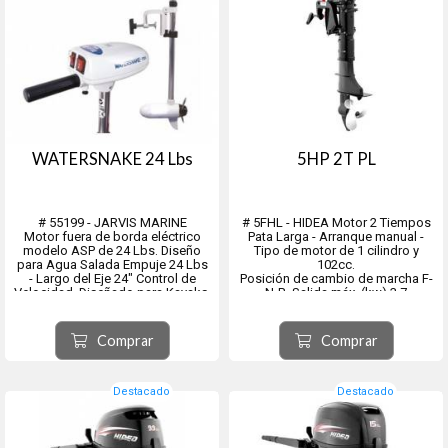
WATERSNAKE 24 Lbs
5HP 2T PL
# 55199 - JARVIS MARINE
# 5FHL - HIDEA Motor 2 Tiempos
Motor fuera de borda eléctrico
Pata Larga - Arranque manual -
modelo ASP de 24 Lbs. Diseño
Tipo de motor de 1 cilindro y
para Agua Salada Empuje 24 Lbs
102cc.
- Largo del Eje 24" Control de
Posición de cambio de marcha F-
Velocidad. Diseñado para Kayaks,
N-R. Salida máx. (kw) 3,7
Canoas y Botes Pequeños. Ajuste
- Rango de operación de
Apropiado y Fácil Montaje,
aceleración completa (rpm) 4500-
Sistema de Clip Anti-Impacto.
5500
Comprar
Comprar
Rendimiento: Mantiene una a...
- Borex Carrera(mm) 55x43.
- Largo×Ancho×Alto (mm)
700×300×1137.
- Peso 2...
Destacado
Destacado