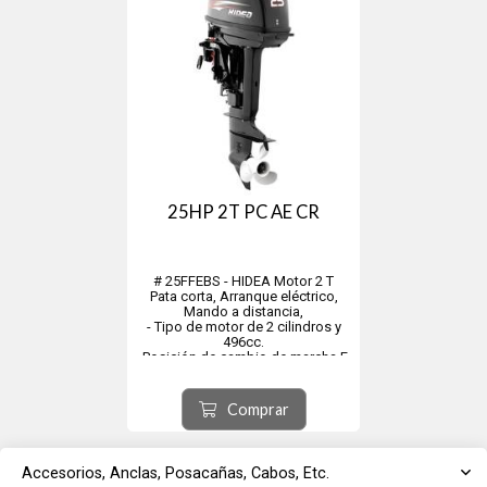
25HP 2T PC AE CR
# 25FFEBS - HIDEA Motor 2 T
Pata corta, Arranque eléctrico,
Mando a distancia,
- Tipo de motor de 2 cilindros y
496cc.
- Posición de cambio de marcha F-
N-R
- Salida máx. (kw) 18
- Rango operación aceleración
Comprar
completa 4500-5500 Rpm.
- Diámetro*carrera(mm) 72*61
- Largo×Ancho×Alto eje cort...
Accesorios, Anclas, Posacañas, Cabos, Etc.