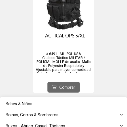
TACTICAL OPS S/XL
# 6491 - MILIPOL USA
Chaleco Táctico MILITAR /
POLICIAL MOLLE de asalto. Malla
de Polyester Respirable y
Ajustable para mayor comodidad.
Color Negro. Con todos los porta
accesorios necesarios para una
intervención exitosa.
Este tamaño cubre del S al XL.
Comprar
Bebes & Niños
Boinas, Gorros & Sombreros
Buzos - Abrigo, Casual, Tácticos