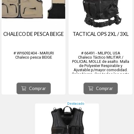
CHALECO DE PESCA BEIGE
TACTICAL OPS 2XL / 3XL
# WY6092404 - MARURI
# 66491 - MILIPOL USA
Chaleco pesca BEIGE
Chaleco Táctico MILITAR /
POLICIAL MOLLE de asalto. Malla
de Polyester Respirable y
Ajustable p/mayor comodidad.
Color Negro. Con todos los porta
accesorios necesarios para una
intervención exitosa.
Talle Especial equivalente a 2XL /
Comprar
Comprar
3XL.
Destacado