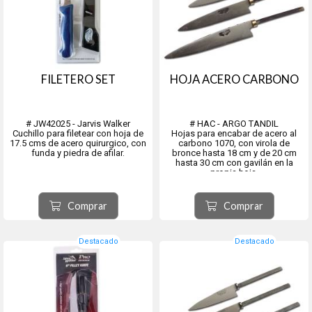
FILETERO SET
HOJA ACERO CARBONO
# JW42025 - Jarvis Walker
# HAC - ARGO TANDIL
Cuchillo para filetear con hoja de
Hojas para encabar de acero al
17.5 cms de acero quirurgico, con
carbono 1070, con virola de
funda y piedra de afilar.
bronce hasta 18 cm y de 20 cm
hasta 30 cm con gavilán en la
propia hoja.
Hoja y espiga cortadas en una
pieza ÚNICA.
Medidas disponibles en 10, 12, 14,
Comprar
Comprar
16, 18, 20, 26, y 30cms.
Ancho del lomo de la hoja contra
la espi...
Destacado
Destacado