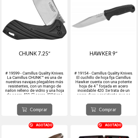
CHUNK 7.25″
HAWKER 9″
# 19599 - Camillus Quality Knives.
# 19154 - Camillus Quality Knives.
La Camillus CHUNK™ es una de
El cuchillo de hoja fija Camillus
nuestras navajas plegables más
Hawker cuenta con una potente
resistentes, con un mango de
hoja de 4 ″ forjada en acero
nailon relleno de vidrio y una hoja
inoxidable 420. Se trata de un
de acero 420. El acero 420 tiene
acero duro y resistente que se
buena capacidad de sujeción de
utiliza habitualmente en hojas de
los bordes y es bastante fácil de
cuchillos y es un método rentable
volver a afilar. Además, este acero
para garantizar la resistencia a la...
Comprar
Comprar
logra...
AGOTADO
AGOTADO