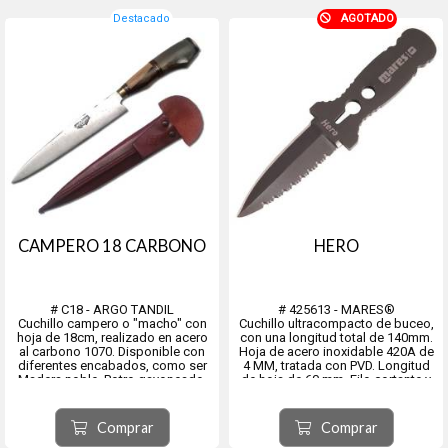
Destacado
AGOTADO
CAMPERO 18 CARBONO
HERO
# C18 - ARGO TANDIL
# 425613 - MARES®
Cuchillo campero o "macho" con
Cuchillo ultracompacto de buceo,
hoja de 18cm, realizado en acero
con una longitud total de 140mm.
al carbono 1070. Disponible con
Hoja de acero inoxidable 420A de
diferentes encabados, como ser
4 MM, tratada con PVD. Longitud
Madera noble, Potro gayoneado,
de hoja de 60 mm. Filo cortante y
Cebú en dos tonos, Ciervo y
otro aserrado. microdentado.
madera combinado, Ciervo entero,
Empuñadura ergonómica con
Madera y alpaca lisa, Madera y
orificio para desenganchar puntas
Comprar
Comprar
alpaca decorada, Cebú y Mader...
de flecha de las rocas....