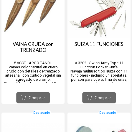
VAINA CRUDA con
SUIZA 11 FUNCIONES
TRENZADO
# VCCT - ARGO TANDIL
# 3202 - Swiss Army Type 11
Vainas color natural en cuero
Function Pocket Knife
crudo con detalles de trenzado
Navaja multiuso tipo suiza con 11
artesanal, con curtido vegetal sin
funciones - incluido un abrelatas,
agregado de cromo.
punzón para cuero, lima de uñas,
Disponibles en las medidas 12cm,
descamador de pescado, quita
14cm, 16cm
anzuelos, hoja, sacacorchos, dos
hojas de sierra dentadas,
destornillador, tijeras y
Comprar
Comprar
abrebotellas.
Destacado
Destacado