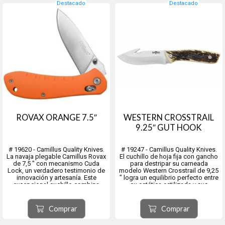
Destacado
Destacado
ROVAX ORANGE 7.5″
WESTERN CROSSTRAIL
9.25″ GUT HOOK
# 19620 - Camillus Quality Knives.
# 19247 - Camillus Quality Knives.
La navaja plegable Camillus Rovax
El cuchillo de hoja fija con gancho
de 7,5 ″ con mecanismo Cuda
para destripar su carneada
Lock, un verdadero testimonio de
modelo Western Crosstrail de 9,25
innovación y artesanía. Este
″ logra un equilibrio perfecto entre
excepcional cuchillo combina
su estética estilizada y sus
tecnología de vanguardia con
capacidades funcionales.
materiales de primera calidad para
Con una hoja de acero 420
ofrecerle una herramienta
adherida con titanio de 4,25 ″.
Comprar
Comprar
confiable y ver...
El c...