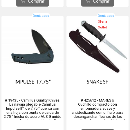
Comprar
Comprar
Madera y alpaca lisa, Mader...
Destacado
Destacado
Oferta
Outlet
IMPULSE II 7.75”
SNAKE SF
# 19435 - Camillus Quality Knives.
# 425612 - MARES®
La navaja plegable Camillus
Cuchillo compacto con
Impulse II™ de 7,75 ″ cuenta con
empuñadura suave y
una hoja con punta de caída de
antideslizante con orificio para
2,75 ″ hecha de acero AUS-8 unido
desenganchar flechas de las
con carbonitruro de titanio. En
rocas. Hoja de acero inoxidable de
conjunto, esta composición de
135 mm de longitud. Un filo
material ofrece una resistencia
cortante y otro aserrado