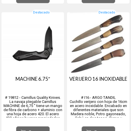
Destacado
Destacado
MACHINE 6.75″
VERIJERO 16 INOXIDABLE
# 19812 - Camillus Quality Knives.
# I16 - ARGO TANDIL
La navaja plegable Camillus
Cuchillo verijero con hoja de 16cm
MACHINE de 6,75 ″ tiene un mango
en acero inoxidable. Encabado en
de fibra de carbono + aluminio con
diferentes materiales que son
una hoja de acero 420. El acero
Madera noble, Potro gayoneado,
420 ofrece buenas propiedades
Cebú en dos tonos, Ciervo y
de retención de bordes y es
madera combinado, Ciervo entero,
bastante fácil de reafilar.
Trenzado, Tejido con Alpaca Lisa,
Tejido con Alpaca Decorada,