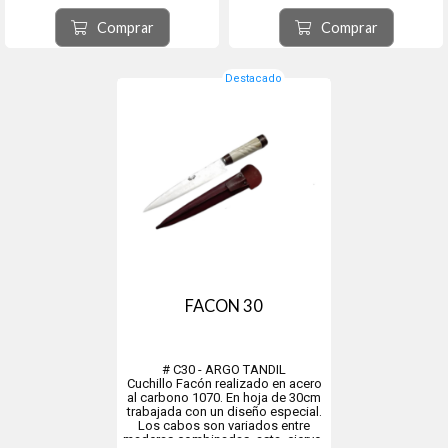
etc. Incluye su vaina en cuero
vaqueta. Un regalo muy especial. El
vaqueta, se entrega en elegante
asta de ciervo corresponde a
Comprar
Comprar
caja de presentación. U...
Ciervo Colora...
Destacado
FACON 30
# C30 - ARGO TANDIL
Cuchillo Facón realizado en acero
al carbono 1070. En hoja de 30cm
trabajada con un diseño especial.
Los cabos son variados entre
maderas combinadas, asta, ciervo,