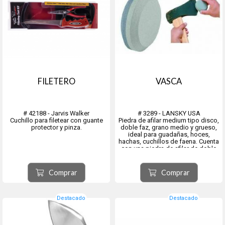
FILETERO
VASCA
# 42188 - Jarvis Walker
# 3289 - LANSKY USA
Cuchillo para filetear con guante
Piedra de afilar medium tipo disco,
protector y pinza.
doble faz, grano medio y grueso,
ideal para guadañas, hoces,
hachas, cuchillos de faena. Cuenta
con una piedra de afilar de doble
grano, tiene un lado grueso (grano
F120) y otro fino (grano F280).
Diámetro: 7.6cm
Comprar
Comprar
Altura: 2.5cm
Destacado
Destacado