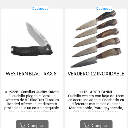
Destacado
Destacado
WESTERN BLACTRAX 8″
VERIJERO 12 INOXIDABLE
# 19228 - Camillus Quality Knives.
# I12 - ARGO TANDIL
El cuchillo plegable Camillus
Cuchillo verijero con hoja de 12cm
Western de 8 ″ BlacTrax Titanium
en acero inoxidable. Encabado en
Bonded ofrece un rendimiento
diferentes materiales que son
profesional a un costo asequible.
Madera noble, Potro gayoneado,
Con un mango ergonómico y
Cebú en dos tonos, Ciervo y
antideslizante y una hoja de acero
madera combinado, Ciervo entero,
inoxidable 420,
Trenzado, Tejido con Alpaca Lisa,
Tejido con Alpaca Decorada,
Comprar
Comprar
Madera y alpaca lisa, Made...