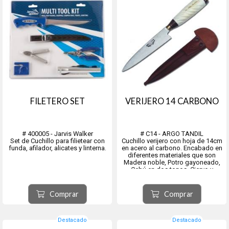
FILETERO SET
VERIJERO 14 CARBONO
# 400005 - Jarvis Walker
# C14 - ARGO TANDIL
Set de Cuchillo para filietear con
Cuchillo verijero con hoja de 14cm
funda, afilador, alicates y linterna.
en acero al carbono. Encabado en
diferentes materiales que son
Madera noble, Potro gayoneado,
Cebú en dos tonos, Ciervo y
madera combinado, Ciervo entero,
Madera y alpaca lisa, Madera y
alpaca decorada, Trenzado, Tejido
Comprar
Comprar
con Alpaca Lisa, Tejido ...
Destacado
Destacado