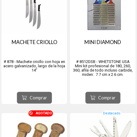
MACHETE CRIOLLO
MINI DIAMOND
# 878 - Machete criollo con hoja en
# 8512DSB - WHETSTONE USA
acero galvanizado, largo de la hoja
Mini kit profesional de 180, 260,
14"
360, afila de todo incluso carbide,
miden: 7.7 cm x 2.6 cm.
Comprar
Comprar
AGOTADO
Destacado