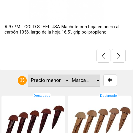
 en acero al
# 19620 - Camillus Quality Knives. La navaja p
opileno
Rovax de 7,5 ″ con mecanismo Cuda Lock, un
testimonio de innovación y artesanía. Este exc
combina tecnología de vanguardia con materia
calidad para ofrecerle una herramienta confiable
35
Destacado
Destacado