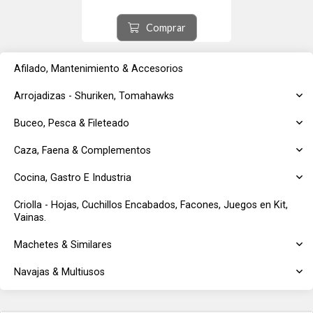
cebú, etc. Incluye su vaina en cuero
vaqueta. Un regalo muy especial. El
asta de ciervo corresponde a
Comprar
Ciervo Colora...
Afilado, Mantenimiento & Accesorios
Arrojadizas - Shuriken, Tomahawks
Buceo, Pesca & Fileteado
Caza, Faena & Complementos
Cocina, Gastro E Industria
Criolla - Hojas, Cuchillos Encabados, Facones, Juegos en Kit,
Vainas.
Machetes & Similares
Navajas & Multiusos