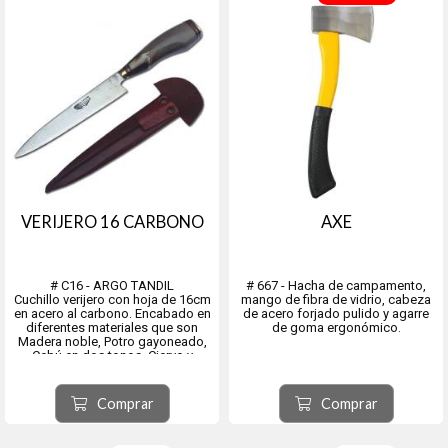
VERIJERO 16 CARBONO
AXE
# C16 - ARGO TANDIL
# 667 - Hacha de campamento,
Cuchillo verijero con hoja de 16cm
mango de fibra de vidrio, cabeza
en acero al carbono. Encabado en
de acero forjado pulido y agarre
diferentes materiales que son
de goma ergonómico.
Madera noble, Potro gayoneado,
Cebú en dos tonos, Ciervo y
madera combinado, Ciervo entero,
Madera y alpaca lisa, Madera y
alpaca decorada, Trenzado, Tejido
Comprar
Comprar
con Alpaca Lisa, Tejido ...