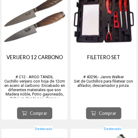
VERIJERO 12 CARBONO
FILETERO SET
# C12 - ARGO TANDIL
# 40296 - Jarvis Walker
Cuchillo verijero con hoja de 12cm
Set de Cuchillos para filietear con
en acero al carbono. Encabado en
afilador, descamador y pinza.
diferentes materiales que son
Madera noble, Potro gayoneado,
Cebú en dos tonos, Ciervo y
madera combinado, Ciervo entero,
Madera y alpaca lisa, Madera y
alpaca decorada, Trenzado, Tejido
Comprar
Comprar
con Alpaca Lisa, Tejido ...
Destacado
Destacado