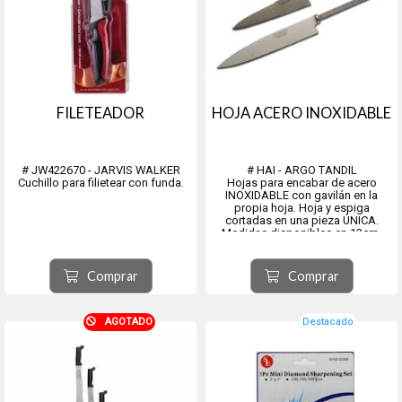
FILETEADOR
HOJA ACERO INOXIDABLE
# JW422670 - JARVIS WALKER
# HAI - ARGO TANDIL
Cuchillo para filietear con funda.
Hojas para encabar de acero
INOXIDABLE con gavilán en la
propia hoja. Hoja y espiga
cortadas en una pieza ÚNICA.
Medidas disponibles en 12cm,
14cm, 16cm
Ancho del lomo de la hoja contra
la espiga: 12, 14, 16cm / 3mm
Comprar
Comprar
AGOTADO
Destacado