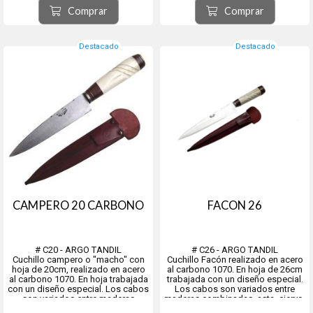
increíble al óxido y la corrosió...
microdentado. Funda semirrígida
Comprar
Comprar
que se puede ajustar a la pierna o
al cinturón. Dos corre...
Destacado
Destacado
CAMPERO 20 CARBONO
FACON 26
# C20 - ARGO TANDIL
# C26 - ARGO TANDIL
Cuchillo campero o "macho" con
Cuchillo Facón realizado en acero
hoja de 20cm, realizado en acero
al carbono 1070. En hoja de 26cm
al carbono 1070. En hoja trabajada
trabajada con un diseño especial.
con un diseño especial. Los cabos
Los cabos son variados entre
son variados entre maderas
maderas combinadas, asta, ciervo,
combinadas, asta, ciervo, cebú,
cebú, etc. Incluye su vaina en cuero