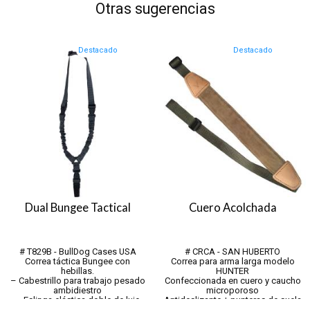
Otras sugerencias
Destacado
Destacado
Dual Bungee Tactical
Cuero Acolchada
# T829B - BullDog Cases USA
# CRCA - SAN HUBERTO
Correa táctica Bungee con
Correa para arma larga modelo
hebillas.
HUNTER
– Cabestrillo para trabajo pesado
Confeccionada en cuero y caucho
ambidiestro
microporoso
– Eslinga elástica doble de lujo
Antideslizante + punteras de suela
- El cierre de metal cubierto
+ cinta de tafeta reforzada de alto