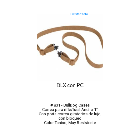
protege el arma
rendimiento.
- Hebilla de liberación rápida única
*Medidas:
que separa el arma
- Ancho de la correa 5cm.
Destacado
– 2 hebillas de montaje lateral para
- Largo de la hombrera (cuero)
28.5cm.
- Largo de la hombrera incluy...
DLX con PC
# 831 - BullDog Cases
Correa para rifle/fusil Ancho 1"
Con porta correa giratorios de lujo,
con bloqueo
Color Tanino, Muy Resistente