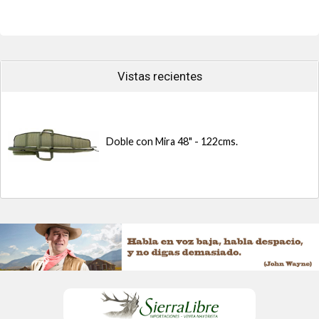
extraíble con todos los giratorios
de metal
Acolchado de celda cerrada,
suav...
Vistas recientes
Doble con Mira 48" - 122cms.