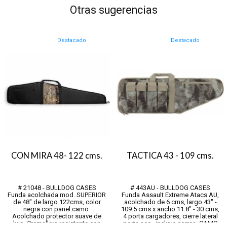
Otras sugerencias
Destacado
Destacado
CON MIRA 48- 122 cms.
TACTICA 43 - 109 cms.
# 21048 - BULLDOG CASES
# 443AU - BULLDOG CASES
Funda acolchada mod. SUPERIOR
Funda Assault Extreme Atacs AU,
de 48" de largo 122cms, color
acolchado de 6 cms, largo 43" -
negra con panel camo.
109.5 cms x ancho 11.8" - 30 cms,
Acolchado protector suave de
4 porta cargadores, cierre lateral
lujo, Cremallera resistente con
porta acc., incluye correa, CAMO