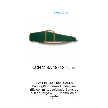
pastilla personalizada,
AU
Carcasa exterior de nailon
duradero y resistente al agua,
Tapa de extremo con costura de
Destacado
vinilo para p...
CON MIRA 48- 122 cms.
# 24148 - BULLDOG CASES
Bulldog® Extreme - Funda para
rifle con mira, acolchado 6 cms de
c/ lado, largo 48" - 122 cms, color
verde.
La forma de la funda se adapta a
rifles con y sin mira.
Correa de hombro ajustable y