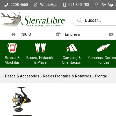
WhatsApp
Av. Agrac
2208 4658
091 840 783
Compartir po
INICIO
Empresa
Bolsos &
Buceo, Natación
Camping &
Cananas, Correa
Mochilas
& Playa
Orientación
Fundas
Pesca & Accesorios
Reeles Frontales & Rotativos
Frontal