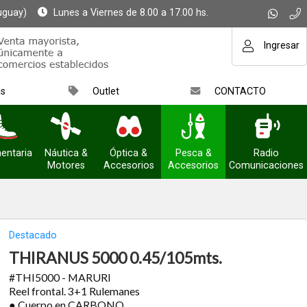
uguay)
Lunes a Viernes de 8.00 a 17.00 hs.
Ingresar
as
Outlet
CONTACTO
entaria
Náutica &
Óptica &
Pesca &
Radio
Motores
Accesorios
Accesorios
Comunicaciones
Destacado
THIRANUS 5000 0.45/105mts.
#THI5000 - MARURI
Reel frontal. 3+1 Rulemanes
● Cuerpo en CARBONO