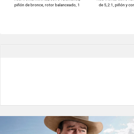
piñón de bronce, rotor balanceado, 1
de 5,2:1, piñón y c
carrete de grafito long cast, recuperacion
bron
4.1:1.
# DAK5000 - Carg
Eje central y tornilleria de acero inoxidable.
# DAK6000 - Carg
# K6000BG - C