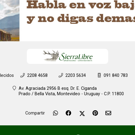
lecidos
2208 4658
2203 5634
091 840 783
Av. Agraciada 2956 B esq. Dr. E. Ciganda
Prado / Bella Vista,
Montevideo - Uruguay - C.P. 11800
Compartir