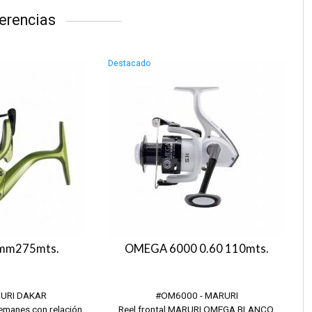
erencias
Destacado
5mm275mts.
OMEGA 6000 0.60 110mts.
RURI DAKAR
#OM6000 - MARURI
lemanes con relación
Reel frontal MARURI OMEGA BLANCO,