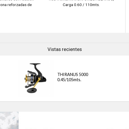
orona reforzadas de
Carga 0.60 / 110mts.
ce.
● 5 Rulemanes
a: 0.35 / 275mts
● Piñón y Corona REFORZADO en bronce
a: 0.45 / 195mts
● Recuperación 5,1:1
olor Rosado.
● Manivela ergonomica
● Carrete Grafitto
Vistas recientes
THIRANUS 5000
0.45/105mts.