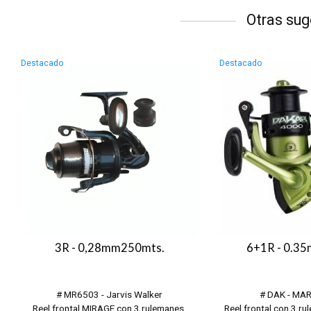
Otras sug
Destacado
Destacado
3R - 0,28mm250mts.
6+1R - 0.3
# MR6503 - Jarvis Walker
# DAK - MA
Reel frontal MIRAGE con 3 rulemanes,
Reel frontal con 3 ru