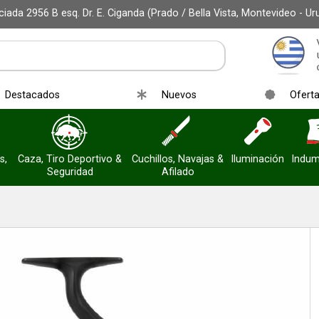
iada 2956 B esq. Dr. E. Ciganda (Prado / Bella Vista, Montevideo - Ur
r email
Destacados
Nuevos
Ofert
s,
Caza, Tiro Deportivo &
Cuchillos, Navajas &
Iluminación
Indum
Seguridad
Afilado
Enviar