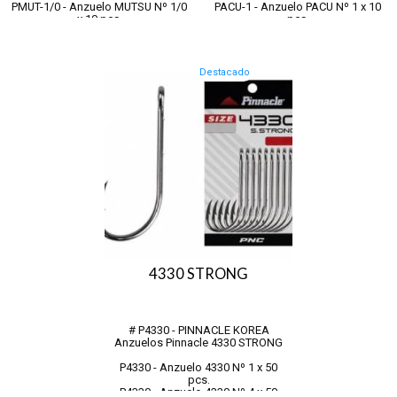
PMUT-1/0 - Anzuelo MUTSU Nº 1/0
PACU-1 - Anzuelo PACU Nº 1 x 10
x 10 pcs.
pcs.
PMUT-2/0 - Anzuelo MUTSU Nº 2/0
PACU-1/0 - Anzuelo PACU Nº 1/0 x
x 10 pcs.
10 pcs.
PMUT-3/0 - Anzuelo MUTSU Nº 3/0
PACU-2/0 - Anzuelo PACU Nº 2/0 x
x 10 pcs.
10 pcs.
Destacado
PMUT-4/0 - Anzuelo MUTSU Nº 4/0
PACU-3/0 - Anzuelo PACU Nº 3/0 x
x 10 pcs.
10 pcs.
PMUT-5/0 - Anzuelo MUTSU Nº 5/0
x 10 pcs.
PMUT...
4330 STRONG
# P4330 - PINNACLE KOREA
Anzuelos Pinnacle 4330 STRONG
P4330 - Anzuelo 4330 Nº 1 x 50
pcs.
P4330 - Anzuelo 4330 Nº 4 x 50